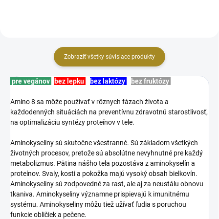
Zobraziť všetky súvisiace produkty
pre vegánov
bez lepku
bez laktózy
bez fruktózy
Amino 8 sa môže používať v rôznych fázach života a
každodenných situáciách na preventívnu zdravotnú starostlivosť,
na optimalizáciu syntézy proteínov v tele.
Aminokyseliny sú skutočne všestranné. Sú základom všetkých
životných procesov, pretože sú absolútne nevyhnutné pre každý
metabolizmus. Pätina nášho tela pozostáva z aminokyselín a
proteínov. Svaly, kosti a pokožka majú vysoký obsah bielkovín.
Aminokyseliny sú zodpovedné za rast, ale aj za neustálu obnovu
tkaniva. Aminokyseliny významne prispievajú k imunitnému
systému. Aminokyseliny môžu tiež užívať ľudia s poruchou
funkcie obličiek a pečene.