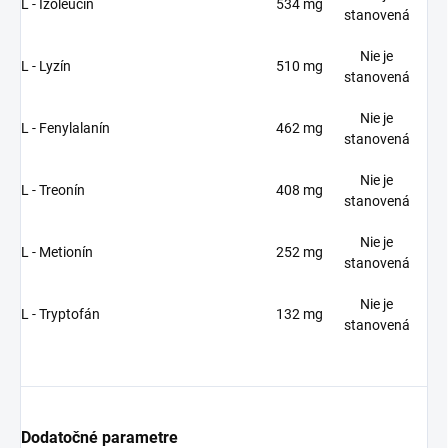
L - Izoleucín
534 mg
stanovená
Nie je
L - Lyzín
510 mg
stanovená
Nie je
L - Fenylalanín
462 mg
stanovená
Nie je
L - Treonín
408 mg
stanovená
Nie je
L - Metionín
252 mg
stanovená
Nie je
L - Tryptofán
132 mg
stanovená
Dodatočné parametre