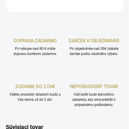
OPÝTAŤ SA
STRÁŽIŤ
DOPRAVA ZADARMO
DARČEK K OBJEDNÁVKE
Pri nákupe nad 80 € máte
Pri objednávke nad 30€ získate
dopravu kuriérom zadarmo.
darček podľa vlastného výberu.
DODANIE DO 2 DNÍ
NEPOŠKODENÝ TOVAR
Všetky produkty skladom budú u
Váš balík bude starostlivo
Vás doma už do 2 dní.
zabalený, aby sme predišli k
prípadnému poškodeniu.
Súvisiaci tovar