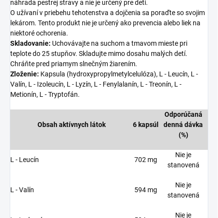
náhrada pestrej stravy a nie je určený pre deti.
O užívaní v priebehu tehotenstva a dojčenia sa poraďte so svojim
lekárom. Tento produkt nie je určený ako prevencia alebo liek na
niektoré ochorenia.
Skladovanie:
Uchovávajte na suchom a tmavom mieste pri
teplote do 25 stupňov. Skladujte mimo dosahu malých detí.
Chráňte pred priamym slnečným žiarením.
Zloženie:
Kapsula (hydroxypropylmetylcelulóza), L - Leucín, L -
Valín, L - Izoleucín, L - Lyzín, L - Fenylalanín, L - Treonín, L -
Metionín, L - Tryptofán.
Odporúčaná
Obsah aktívnych látok
6 kapsúl
denná dávka
(%)
Nie je
L - Leucín
702 mg
stanovená
Nie je
L - Valín
594 mg
stanovená
Nie je