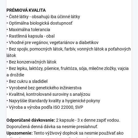
PRÉMIOVÁ KVALITA
• Čisté látky - obsahujú iba účinné látky
• Optimálna biologická dostupnosť
• Maximálna tolerancia
• Rastlinná kapsula - obal
• Vhodné pre vegánov, vegetariánov a diabetikov
• Bez spojív, pomocných látok, farbív, vonných látok a poťahových
látok
• Bez konzervačných látok
• Bez lepku, laktózy, pšenice, fruktóza, sója, mliečne zložky, vajcia
a droždie
• Bez cukru a sladidiel
• Vyrobené bez genetického inžinierstva
• Kvalitné, kontrolované suroviny s analýzou
• Najvyššie štandardy kvality a hygienické pokyny
• Výroba a výroba podľa ISO 22000, SVP
Odporúčané dávkovanie:
2 kapsule - 3 x denne zapiť vodou.
Doporučená denná dávka sa nesmie presiahnuť.
Upozornenie:
Tento výživový doplnok sa nesmie používať ako