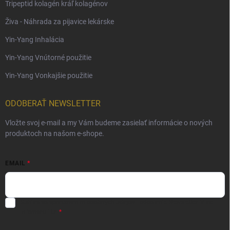
Tripeptid kolagén kráľ kolagénov
Živa - Náhrada za pijavice lekárske
Yin-Yang Inhalácia
Yin-Yang Vnútorné použitie
Yin-Yang Vonkajšie použitie
ODOBERAŤ NEWSLETTER
Vložte svoj e-mail a my Vám budeme zasielať informácie o nových
produktoch na našom e-shope.
EMAIL
Súhlas so spracovaním osobných údajov - odoslanie Newsletter.
Viac
informácií tu: