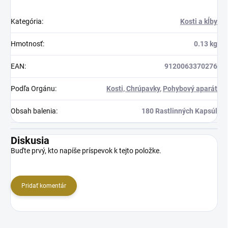
Kategória
:
Kosti a kĺby
Hmotnosť
:
0.13 kg
EAN
:
9120063370276
Podľa Orgánu
:
Kosti, Chrúpavky
,
Pohybový aparát
Obsah balenia
:
180 Rastlinných Kapsúl
Diskusia
Buďte prvý, kto napíše príspevok k tejto položke.
Pridať komentár