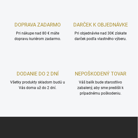
k
c
o
i
e
v
p
a
r
DOPRAVA ZADARMO
DARČEK K OBJEDNÁVKE
n
v
i
Pri nákupe nad 80 € máte
Pri objednávke nad 30€ získate
k
dopravu kuriérom zadarmo.
darček podľa vlastného výberu.
e
y
v
ý
p
i
s
DODANIE DO 2 DNÍ
NEPOŠKODENÝ TOVAR
u
Všetky produkty skladom budú u
Váš balík bude starostlivo
Vás doma už do 2 dní.
zabalený, aby sme predišli k
prípadnému poškodeniu.
Z
á
p