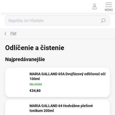
Prejsť
na
obsah
Hľadať
Pleť
Odlíčenie a čistenie
Najpredávanejšie
MARIA GALLAND 65A Dvojfázový odličovač očí
100ml
SKLADOM
€34,80
MARIA GALLAND 64 Hodvábne pleťové
tonikum 200ml