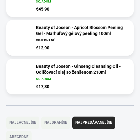
SKLADOM
€45,90
Beauty of Joseon - Apricot Blossom Peeling
Gel - Marhuľový gélový peeling 100ml
OBJEDNANÉ
€12,90
Beauty of Joseon - Ginseng Cleansing Oil -
Odličovací olej so ženšenom 210ml
SKLADOM
€17,30
R
a
NAJLACNEJŠIE
NAJDRAHŠIE
NAJPREDÁVANEJŠIE
d
e
ABECEDNE