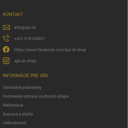
ä
t
i
KONTAKT
e
info
@
ajsi.sk
+421 918145057
https://www.facebook.com/ajsi.sk.shop
ajsi.sk.shop/
INFORMÁCIE PRE VÁS
Obchodné podmienky
Podmienky ochrany osobných údajov
Reklamácie
Doprava a platby
Veľkoobchod