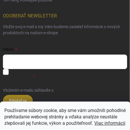
ODOBERAŤ NEWSLETTER
Vložte svoj e-mail a my Vám budeme zasielať informácie o nových
produktoch na našom e-shope.
EMAIL
Súhlas so spracovaním osobných údajov - odoslanie Newsletter.
Viac
informácií tu:
Vložením e-mailu súhlasíte s
podmienkami ochrany osobných údajov
Prihlásiť sa
Používame súbory cookie, aby sme vám umožnili pohodlné
prehliadanie webovej stránky a vďaka analýze neustále
Veľkoobchod ESSENZE LAVANDERIE
zlepšovali jej funkcie, výkon a použiteľnosť.
Viac informácií