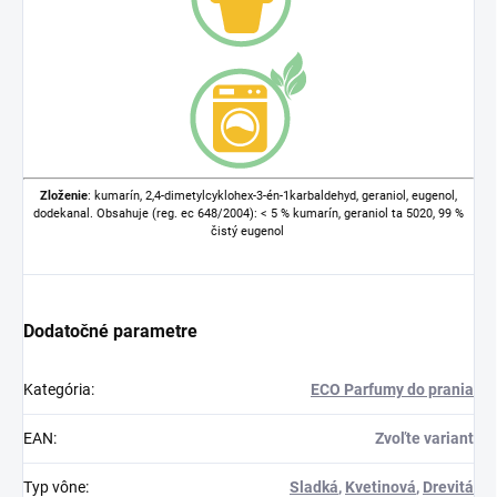
Zloženie
: kumarín, 2,4-dimetylcyklohex-3-én-1karbaldehyd, geraniol, eugenol,
dodekanal. Obsahuje (reg. ec 648/2004): < 5 % kumarín, geraniol ta 5020, 99 %
čistý eugenol
Dodatočné parametre
Kategória
:
ECO Parfumy do prania
EAN
:
Zvoľte variant
Typ vône
:
Sladká
,
Kvetinová
,
Drevitá