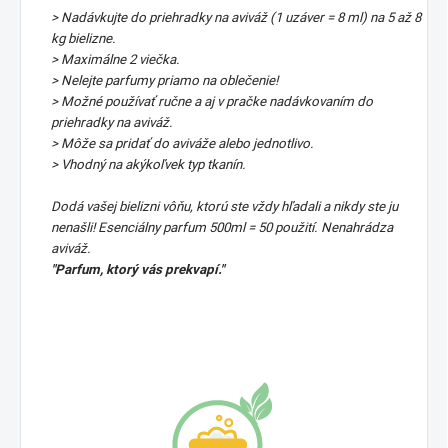
> Nadávkujte do priehradky na aviváž (1 uzáver = 8 ml) na 5 až 8
kg bielizne.
> Maximálne 2 viečka.
> Nelejte parfumy priamo na oblečenie!
> Možné používať ručne a aj v pračke nadávkovaním do
priehradky na aviváž.
> Môže sa pridať do aviváže alebo jednotlivo.
> Vhodný na akýkoľvek typ tkanín.
Dodá vašej bielizni vôňu, ktorú ste vždy hľadali a nikdy ste ju
nenašli! Esenciálny parfum 500ml = 50 použití. Nenahrádza
aviváž.
"Parfum, ktorý vás prekvapí."