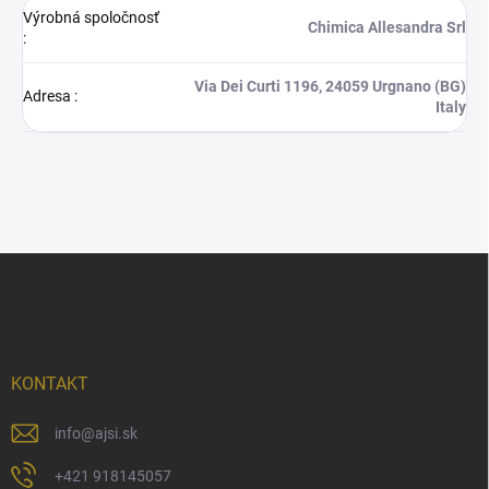
Výrobná spoločnosť
Chimica Allesandra Srl
:
Via Dei Curti 1196, 24059 Urgnano (BG)
Adresa
:
Italy
Z
á
p
ä
t
i
KONTAKT
e
info
@
ajsi.sk
+421 918145057