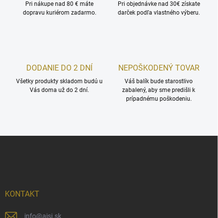
Pri nákupe nad 80 € máte
e
Pri objednávke nad 30€ získate
dopravu kuriérom zadarmo.
darček podľa vlastného výberu.
p
r
v
k
y
v
DODANIE DO 2 DNÍ
NEPOŠKODENÝ TOVAR
ý
p
Všetky produkty skladom budú u
Váš balík bude starostlivo
i
Vás doma už do 2 dní.
zabalený, aby sme predišli k
s
prípadnému poškodeniu.
u
Z
á
p
ä
t
i
KONTAKT
e
info
@
ajsi.sk