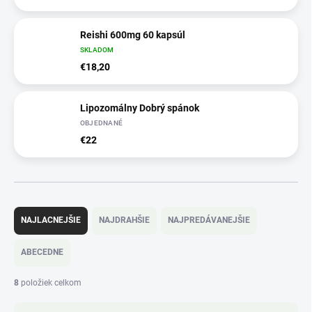
Reishi 600mg 60 kapsúl
SKLADOM
€18,20
Lipozomálny Dobrý spánok
OBJEDNANÉ
€22
R
a
NAJLACNEJŠIE
NAJDRAHŠIE
NAJPREDÁVANEJŠIE
d
e
ABECEDNE
n
i
8
položiek celkom
e
p