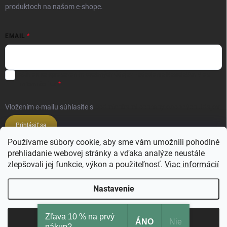
produktoch na našom e-shope.
EMAIL
Súhlas so spracovaním osobných údajov - odoslanie Newsletter.
Viac
informácií tu:
Vložením e-mailu súhlasíte s
podmienkami ochrany osobných údajov
Prihlásiť sa
Používame súbory cookie, aby sme vám umožnili pohodlné
prehliadanie webovej stránky a vďaka analýze neustále
Veľkoobchod ESSENZE LAVANDERIE
zlepšovali jej funkcie, výkon a použiteľnosť.
Viac informácií
Veľkoobchod SALIMBENI PROFUMI ROMA
Nastavenie
Zľava 10 % na prvý
Copyright 2026
Ajsi.sk
. Všetky práva vyhradené.
Upraviť nastavenie cookies
Odmietnuť
Súhlasím
ÁNO
Nie
nákup?