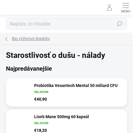
Prejsť
na
obsah
Hľadať
Bio výživové doplnky
Starostlivosť o dušu - nálady
Najpredávanejšie
Probiotika Vesantech Mental 50 miliard CFU
SKLADOM
€40,90
Lion’s Mane 500mg 60 kapsúl
SKLADOM
€18,20