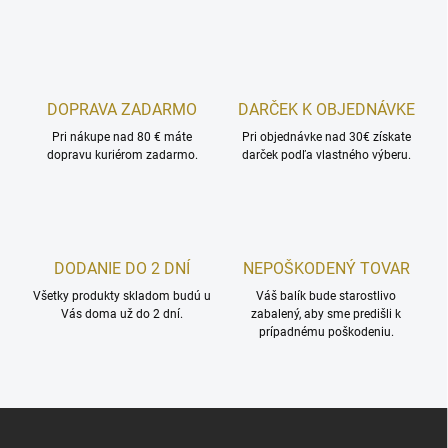
DOPRAVA ZADARMO
DARČEK K OBJEDNÁVKE
Pri nákupe nad 80 € máte
Pri objednávke nad 30€ získate
dopravu kuriérom zadarmo.
darček podľa vlastného výberu.
DODANIE DO 2 DNÍ
NEPOŠKODENÝ TOVAR
Všetky produkty skladom budú u
Váš balík bude starostlivo
Vás doma už do 2 dní.
zabalený, aby sme predišli k
prípadnému poškodeniu.
Z
á