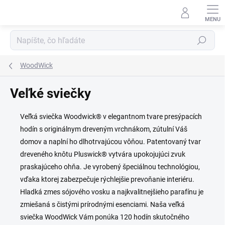
Prejsť
na
obsah
Hľadať
WoodWick
Veľké sviečky
Veľká sviečka Woodwick® v elegantnom tvare presýpacích
hodín s originálnym dreveným vrchnákom, zútulní Váš
domov a naplní ho dlhotrvajúcou vôňou. Patentovaný tvar
dreveného knôtu Pluswick® vytvára upokojujúci zvuk
praskajúceho ohňa. Je vyrobený špeciálnou technológiou,
vďaka ktorej zabezpečuje rýchlejšie prevoňanie interiéru.
Hladká zmes sójového vosku a najkvalitnejšieho parafínu je
zmiešaná s čistými prírodnými esenciami. Naša veľká
sviečka WoodWick Vám ponúka 120 hodín skutočného