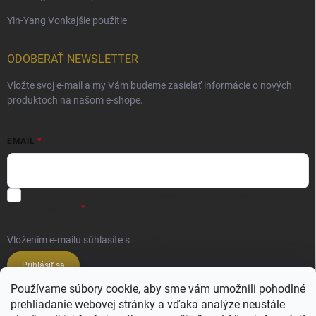
Yin-Yang Vonkajšie použitie
ODOBERAŤ NEWSLETTER
Vložte svoj e-mail a my Vám budeme zasielať informácie o nových
produktoch na našom e-shope.
EMAIL
Súhlas so spracovaním osobných údajov - odoslanie Newsletter.
Viac
informácií tu:
Vložením e-mailu súhlasíte s
podmienkami ochrany osobných údajov
Prihlásiť sa
Používame súbory cookie, aby sme vám umožnili pohodlné
prehliadanie webovej stránky a vďaka analýze neustále