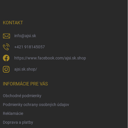
p
ä
t
i
KONTAKT
e
info
@
ajsi.sk
+421 918145057
https://www.facebook.com/ajsi.sk.shop
ajsi.sk.shop/
INFORMÁCIE PRE VÁS
Obchodné podmienky
Podmienky ochrany osobných údajov
Reklamácie
Doprava a platby