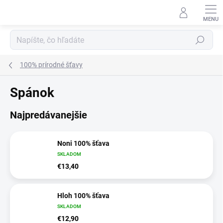
Prejsť
na
obsah
Hľadať
100% prírodné šťavy
Spánok
Najpredávanejšie
Noni 100% šťava
SKLADOM
€13,40
Hloh 100% šťava
SKLADOM
€12,90