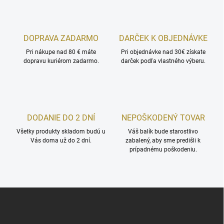
á
d
a
c
DOPRAVA ZADARMO
DARČEK K OBJEDNÁVKE
i
Pri nákupe nad 80 € máte
e
Pri objednávke nad 30€ získate
dopravu kuriérom zadarmo.
darček podľa vlastného výberu.
p
r
v
k
y
v
DODANIE DO 2 DNÍ
NEPOŠKODENÝ TOVAR
ý
p
Všetky produkty skladom budú u
Váš balík bude starostlivo
i
Vás doma už do 2 dní.
zabalený, aby sme predišli k
s
prípadnému poškodeniu.
u
Z
á
p