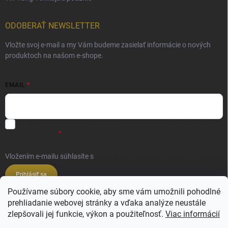
ODOBERAŤ NEWSLETTER
Vložte svoj e-mail a my Vám budeme zasielať informácie o nových
produktoch na našom e-shope.
EMAIL
Súhlas so spracovaním osobných údajov - odoslanie Newsletter.
Viac
informácií tu:
Vložením e-mailu súhlasíte s
podmienkami ochrany osobných údajov
Prihlásiť sa
Používame súbory cookie, aby sme vám umožnili pohodlné
prehliadanie webovej stránky a vďaka analýze neustále
Veľkoobchod ESSENZE LAVANDERIE
zlepšovali jej funkcie, výkon a použiteľnosť.
Viac informácií