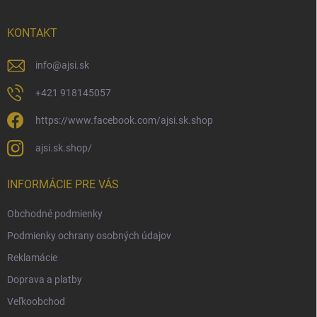
ä
t
i
KONTAKT
e
info
@
ajsi.sk
+421 918145057
https://www.facebook.com/ajsi.sk.shop
ajsi.sk.shop/
INFORMÁCIE PRE VÁS
Obchodné podmienky
Podmienky ochrany osobných údajov
Reklamácie
Doprava a platby
Veľkoobchod