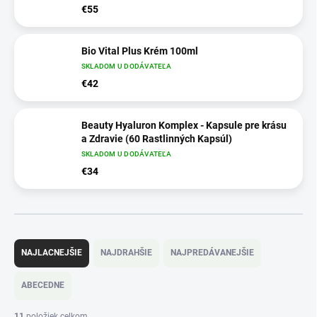
€55
Bio Vital Plus Krém 100ml
SKLADOM U DODÁVATEĽA
€42
Beauty Hyaluron Komplex - Kapsule pre krásu
a Zdravie (60 Rastlinných Kapsúl)
SKLADOM U DODÁVATEĽA
€34
R
a
NAJLACNEJŠIE
NAJDRAHŠIE
NAJPREDÁVANEJŠIE
d
e
ABECEDNE
n
i
11
položiek celkom