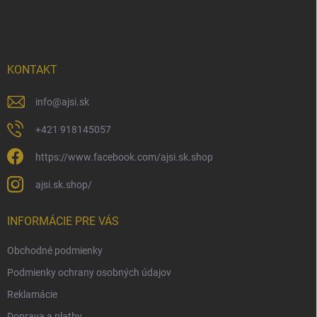
á
p
ä
t
i
KONTAKT
e
info
@
ajsi.sk
+421 918145057
https://www.facebook.com/ajsi.sk.shop
ajsi.sk.shop/
INFORMÁCIE PRE VÁS
Obchodné podmienky
Podmienky ochrany osobných údajov
Reklamácie
Doprava a platby