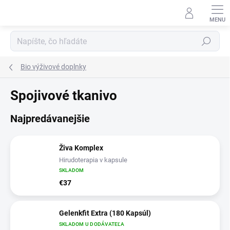
Prejsť
na
obsah
Hľadať
Bio výživové doplnky
Spojivové tkanivo
Najpredávanejšie
Živa Komplex
Hirudoterapia v kapsule
SKLADOM
€37
Gelenkfit Extra (180 Kapsúl)
SKLADOM U DODÁVATEĽA