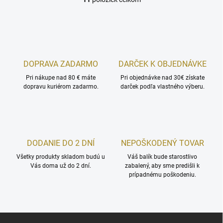
O
v
l
á
d
a
c
DOPRAVA ZADARMO
DARČEK K OBJEDNÁVKE
i
Pri nákupe nad 80 € máte
e
Pri objednávke nad 30€ získate
dopravu kuriérom zadarmo.
darček podľa vlastného výberu.
p
r
v
k
y
v
DODANIE DO 2 DNÍ
NEPOŠKODENÝ TOVAR
ý
p
Všetky produkty skladom budú u
Váš balík bude starostlivo
i
Vás doma už do 2 dní.
zabalený, aby sme predišli k
s
prípadnému poškodeniu.
u
Z