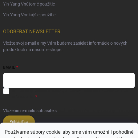
Yin-Yang Vnútorné použitie
Yin-Yang Vonkajšie použitie
ODOBERAŤ NEWSLETTER
Vložte svoj e-mail a my Vám budeme zasielať informácie o nových
produktoch na našom e-shope.
EMAIL
Súhlas so spracovaním osobných údajov - odoslanie Newsletter.
Viac
informácií tu:
Vložením e-mailu súhlasíte s
podmienkami ochrany osobných údajov
Prihlásiť sa
Používame súbory cookie, aby sme vám umožnili pohodlné