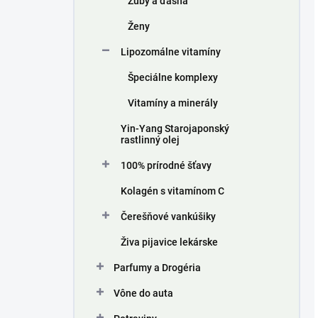
Zuby a ďasná
Ženy
Lipozomálne vitamíny
Špeciálne komplexy
Vitamíny a minerály
Yin-Yang Starojaponský
rastlinný olej
100% prírodné šťavy
Kolagén s vitamínom C
Čerešňové vankúšiky
Živa pijavice lekárske
Parfumy a Drogéria
Vône do auta