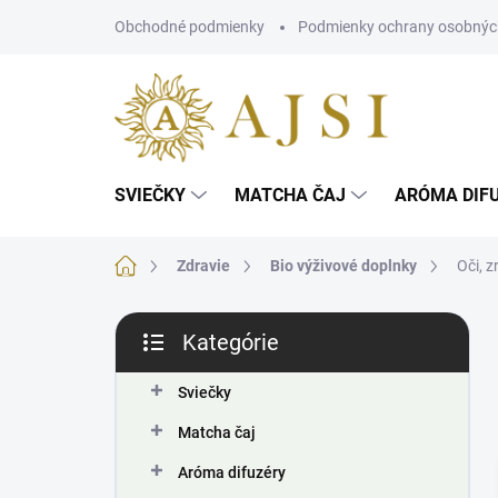
Prejsť
Obchodné podmienky
Podmienky ochrany osobnýc
na
obsah
SVIEČKY
MATCHA ČAJ
ARÓMA DIF
Domov
Zdravie
Bio výživové doplnky
Oči, z
B
Kategórie
o
Preskočiť
č
kategórie
n
Sviečky
ý
Matcha čaj
p
a
Aróma difuzéry
n