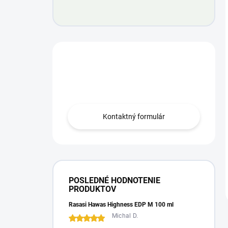
Máte otázku?
Obráťte sa na nás.
Kontaktný formulár
POSLEDNÉ HODNOTENIE
PRODUKTOV
Rasasi Hawas Highness EDP M 100 ml
Michal D.