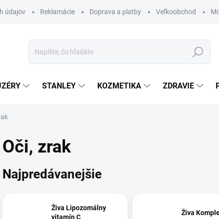
h údajov
Reklamácie
Doprava a platby
Veľkoobchod
Mo
Hľadať
UZÉRY
STANLEY
KOZMETIKA
ZDRAVIE
rak
Oči, zrak
Najpredávanejšie
Živa Lipozomálny
Živa Kompl
vitamín C