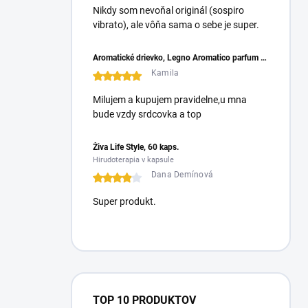
Nikdy som nevoňal originál (sospiro
vibrato), ale vôňa sama o sebe je super.
Aromatické drievko, Legno Aromatico parfum do prania
Kamila
Milujem a kupujem pravidelne,u mna
bude vzdy srdcovka a top
Živa Life Style, 60 kaps.
Hirudoterapia v kapsule
Dana Demínová
Super produkt.
TOP 10 PRODUKTOV