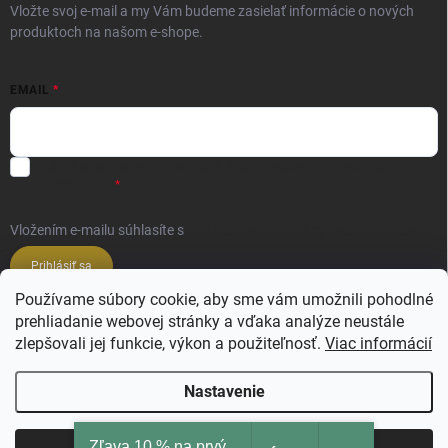
Vložte svoj e-mail a my Vám budeme zasielať informácie o nových
produktoch na našom e-shope.
EMAIL
Súhlas so spracovaním osobných údajov - odoslanie Newsletter.
Viac
informácií tu:
Vložením e-mailu súhlasíte s
podmienkami ochrany osobných údajov
Prihlásiť sa
Používame súbory cookie, aby sme vám umožnili pohodlné
prehliadanie webovej stránky a vďaka analýze neustále
Veľkoobchod ESSENZE LAVANDERIE
zlepšovali jej funkcie, výkon a použiteľnosť.
Viac informácií
Veľkoobchod SALIMBENI PROFUMI ROMA
Nastavenie
Zľava 10 % na prvý
Copyright 2026
Ajsi.sk
. Všetky práva vyhradené.
Upraviť nastavenie cookies