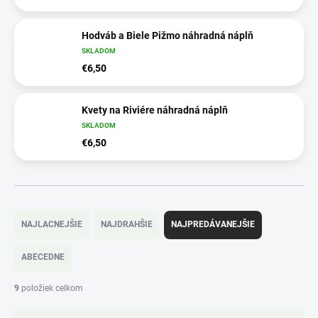
Hodváb a Biele Pižmo náhradná náplň
SKLADOM
€6,50
Kvety na Riviére náhradná náplň
SKLADOM
€6,50
R
a
NAJLACNEJŠIE
NAJDRAHŠIE
NAJPREDÁVANEJŠIE
d
e
ABECEDNE
n
i
9
položiek celkom
e
p