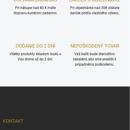
i
Pri nákupe nad 80 € máte
e
Pri objednávke nad 30€ získate
dopravu kuriérom zadarmo.
darček podľa vlastného výberu.
p
r
v
k
y
v
DODANIE DO 2 DNÍ
NEPOŠKODENÝ TOVAR
ý
p
Všetky produkty skladom budú u
Váš balík bude starostlivo
i
Vás doma už do 2 dní.
zabalený, aby sme predišli k
s
prípadnému poškodeniu.
u
Z
á
p
ä
t
i
KONTAKT
e