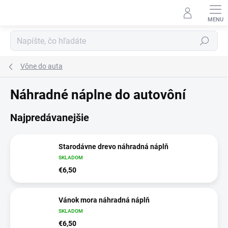
Prejsť
na
obsah
Hľadať
Vône do auta
Náhradné náplne do autovôní
Najpredávanejšie
Starodávne drevo náhradná náplň
SKLADOM
€6,50
Vánok mora náhradná náplň
SKLADOM
€6,50