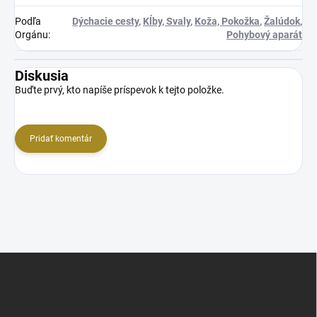
Podľa
Dýchacie cesty
,
Kĺby, Svaly
,
Koža, Pokožka
,
Žalúdok
,
Orgánu
:
Pohybový aparát
Diskusia
Buďte prvý, kto napíše príspevok k tejto položke.
Pridať komentár
Z
á
p
ä