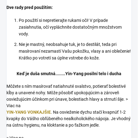
Dve rady pred použitím:
Po použití si nepretierajte rukami oči! V prípade
zasiahnutia, očí vypláchnite dostatočným množstvom
vody.
Nie je mastný, neobsahuje tuk, je to destilát, teda pri
masírovaní nezamastí Vašu pokožku, vlasy a ani oblečenie!
Krátko po votretí sa úplne vstrebe do kože.
Keď je duša smutná........Yin-Yang posilní telo i ducha
Môžete s ním masírovať natiahnuté svalstvo, potierať bolestivé
kĺby a unavené nohy. Môže pôsobiť upokojujúcim a zároveň
osviežujúcim účinkom pri únave, bolestiach hlavy a strnutí šije. >
V
iac na
YIN-YANG VONKAJŠIE
.
Na osvieženie dychu stačí kvapnúť 1-2
kvapky do Vášho obľúbeného nealkoholického nápoja. Je vhodný
na ústnu hygienu, na kloktanie a po ťažkom jedle.
> V
iac na