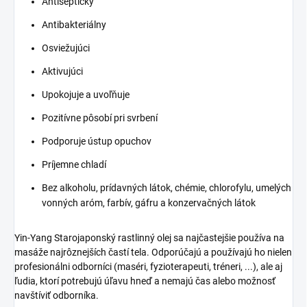
Antiseptický
Antibakteriálny
Osviežujúci
Aktivujúci
Upokojuje a uvoľňuje
Pozitívne pôsobí pri svrbení
Podporuje ústup opuchov
Príjemne chladí
Bez alkoholu, prídavných látok, chémie, chlorofylu, umelých
vonných aróm, farbív, gáfru a konzervačných látok
Yin-Yang Starojaponský rastlinný olej sa najčastejšie používa na
masáže najrôznejších častí tela. Odporúčajú a používajú ho nielen
profesionálni odborníci (maséri, fyzioterapeuti, tréneri, ...), ale aj
ľudia, ktorí potrebujú úľavu hneď a nemajú čas alebo možnosť
navštíviť odborníka.