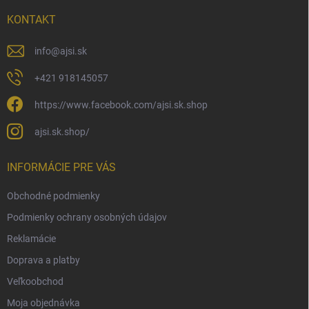
t
i
KONTAKT
e
info
@
ajsi.sk
+421 918145057
https://www.facebook.com/ajsi.sk.shop
ajsi.sk.shop/
INFORMÁCIE PRE VÁS
Obchodné podmienky
Podmienky ochrany osobných údajov
Reklamácie
Doprava a platby
Veľkoobchod
Moja objednávka