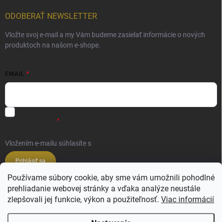
ODOBERAŤ NEWSLETTER
Vložte svoj e-mail a my Vám budeme zasielať informácie o nových
produktoch na našom e-shope.
EMAIL
Súhlas so spracovaním osobných údajov - odoslanie Newsletter.
Viac
informácií tu:
Vložením e-mailu súhlasíte s
podmienkami ochrany osobných údajov
Prihlásiť sa
Používame súbory cookie, aby sme vám umožnili pohodlné
prehliadanie webovej stránky a vďaka analýze neustále
Veľkoobchod ESSENZE LAVANDERIE
zlepšovali jej funkcie, výkon a použiteľnosť.
Viac informácií
Veľkoobchod SALIMBENI PROFUMI ROMA