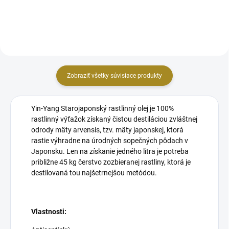
masérskom,...
Teplá aplikácia...
Zobraziť všetky súvisiace produkty
Yin-Yang Starojaponský rastlinný olej je 100%
rastlinný výťažok získaný čistou destiláciou zvláštnej
odrody mäty arvensis, tzv. mäty japonskej, ktorá
rastie výhradne na úrodných sopečných pôdach v
Japonsku. Len na získanie jedného litra je potreba
približne 45 kg čerstvo zozbieranej rastliny, ktorá je
destilovaná tou najšetrnejšou metódou.
Vlastnosti: