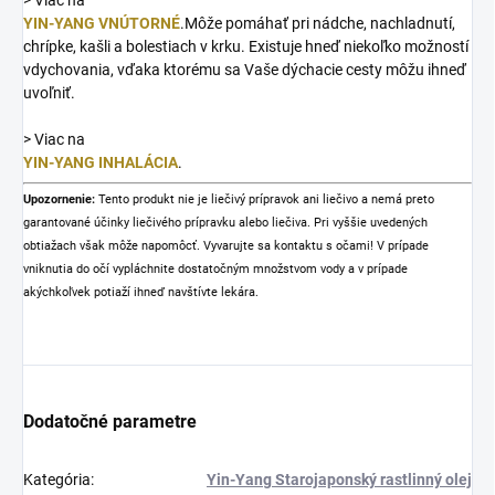
YIN-YANG VNÚTORNÉ
.
Môže pomáhať pri nádche, nachladnutí,
chrípke, kašli a bolestiach v krku. Existuje hneď niekoľko možností
vdychovania, vďaka ktorému sa Vaše dýchacie cesty môžu ihneď
uvoľniť.
> V
iac na
YIN-YANG INHALÁCIA
.
Upozornenie:
Tento produkt nie je liečivý prípravok ani liečivo a nemá preto
garantované účinky liečivého prípravku alebo liečiva. Pri vyššie uvedených
obtiažach však môže napomôcť.
Vyvarujte sa kontaktu s očami! V prípade
vniknutia do očí vypláchnite dostatočným množstvom vody a v prípade
akýchkoľvek potiaží ihneď navštívte lekára.
Dodatočné parametre
Kategória
:
Yin-Yang Starojaponský rastlinný olej