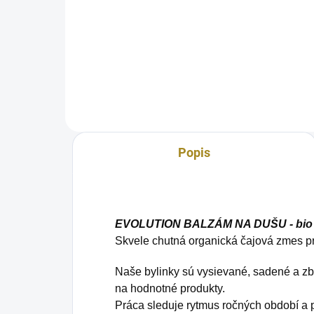
bio čajová zmes pre rovnováhu a
bio 
upokojenie
nov
Popis
EVOLUTION BALZÁM NA DUŠU - bio b
Skvele chutná organická čajová zmes p
Naše bylinky sú vysievané, sadené a z
na hodnotné produkty.
Práca sleduje rytmus ročných období a 