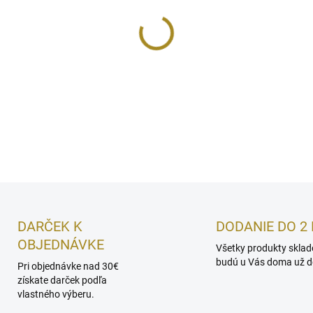
MOŽNOSTI DORUČENIA
bio čajová zmes pre upokoje
DETAILNÉ INFORMÁCIE
DARČEK K
DODANIE DO 2 
OBJEDNÁVKE
Všetky produkty skla
budú u Vás doma už do
Pri objednávke nad 30€
získate darček podľa
vlastného výberu.