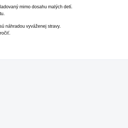
kladovaný mimo dosahu malých detí.
tu.
 sú náhradou vyváženej stravy.
očiť.