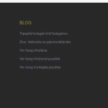
BLOG
Tripeptid kolagén kráľ kolagénov
Živa - Náhrada za pijavice lekárske
Yin-Yang Inhalácia
Yin-Yang Vnútorné použitie
Yin-Yang Vonkajšie použitie