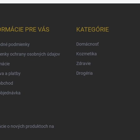
ORMÁCIE PRE VÁS
KATEGÓRIE
Domácnosť
dné podmienky
Kozmetika
enky ochrany osobných údajov
Zdravie
mácie
Drogéria
a a platby
obchod
objednávka
ácie o nových produktoch na