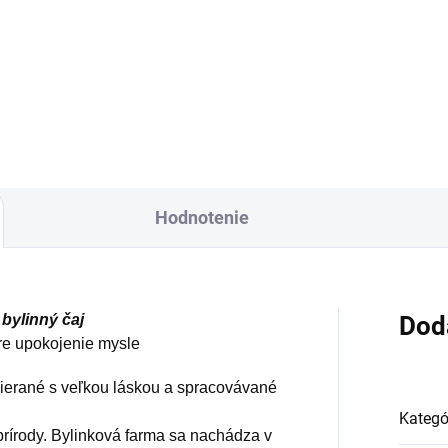
čajová zmes na štart do
bio čajová zmes na podporu
ého dňa
obličiek
Hodnotenie
ylinný čaj
Dod
re upokojenie mysle
bierané s veľkou láskou a spracovávané
Kategó
prírody. Bylinková farma sa nachádza v