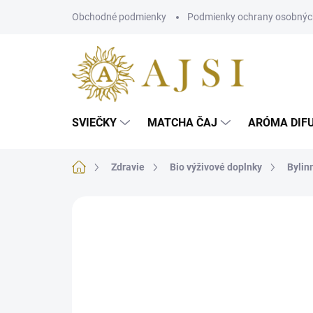
Prejsť
Obchodné podmienky
Podmienky ochrany osobnýc
na
obsah
SVIEČKY
MATCHA ČAJ
ARÓMA DIF
Domov
Zdravie
Bio výživové doplnky
Bylin
Neohodnotené
Podrobnosti hodnotenia