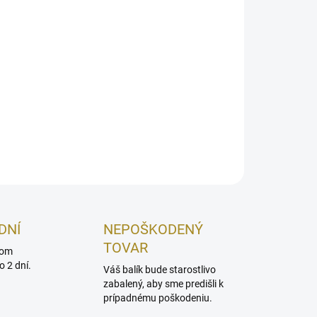
nie mysle
OPÝTAŤ SA
STRÁŽIŤ
DNÍ
NEPOŠKODENÝ
TOVAR
dom
 2 dní.
Váš balík bude starostlivo
zabalený, aby sme predišli k
prípadnému poškodeniu.