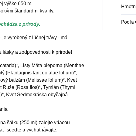
ej výške 650 m.
Hmotn
okými štandardmi kvality.
Podľa 
ochádza z prírody.
 je vyrobený z lúčnej trávy - má
z lásky a zodpovednosti k prírode!
cataria)*, Listy Mäta pieporna (Menthae
itý (Plantaginis lanceolatae folium)*,
ónový balzám (Melissae folium)*, Kvet
et Ruže (Rosa flos)*, Tymián (Thymi
s)*, Kvet Sedmokráska obyčajná
ania
 na šálku (250 ml) zalejte vriacou
ať, sceďte a vychutnávajte.