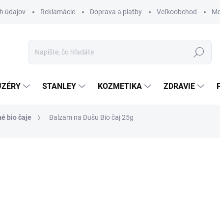
h údajov
Reklamácie
Doprava a platby
Veľkoobchod
Mo
Hľadať
UZÉRY
STANLEY
KOZMETIKA
ZDRAVIE
né bio čaje
Balzam na Dušu Bio čaj 25g
ZNAČKA:
EVOLUTION
€6
€5,04 bez DPH
Jednotková
€24 / 100 g
cena:
SKLADOM U DODÁVATEĽA