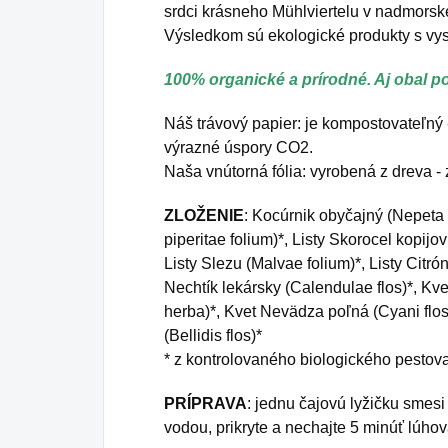
srdci krásneho Mühlviertelu v nadmorsk
Výsledkom sú ekologické produkty s vys
100% organické a prírodné. Aj obal p
Náš trávový papier: je kompostovateľný -
výrazné úspory CO2.
Naša vnútorná fólia: vyrobená z dreva - 
ZLOŽENIE
: Kocúrnik obyčajný (Nepeta 
piperitae folium)*, Listy Skorocel kopijov
Listy Slezu (Malvae folium)*, Listy Citr
Nechtík lekársky (Calendulae flos)*, Kv
herba)*, Kvet Nevädza poľná (Cyani flo
(Bellidis flos)*
* z kontrolovaného biologického pestov
PRÍPRAVA
: jednu čajovú lyžičku smesi
vodou, prikryte a nechajte 5 minúť lúhov