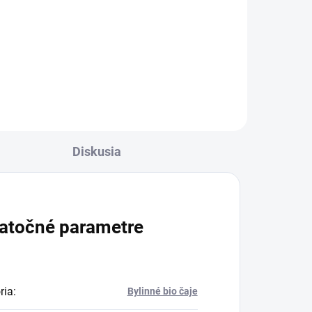
Detail
bio čajová zmes pre rovnováhu
pokožky
Diskusia
atočné parametre
ria
:
Bylinné bio čaje