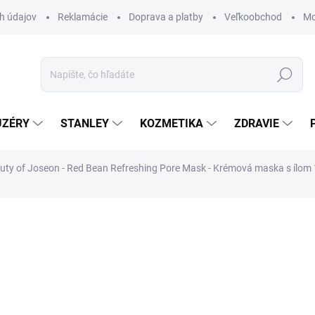
h údajov
Reklamácie
Doprava a platby
Veľkoobchod
Mo
Hľadať
UZÉRY
STANLEY
KOZMETIKA
ZDRAVIE
uty of Joseon - Red Bean Refreshing Pore Mask - Krémová maska s ílom
ZNAČKA:
BEAUTY OF JOSEON
€16,70
€13,58 bez DPH
Jednotková
€119,29 / 1 l
cena:
SKLADOM