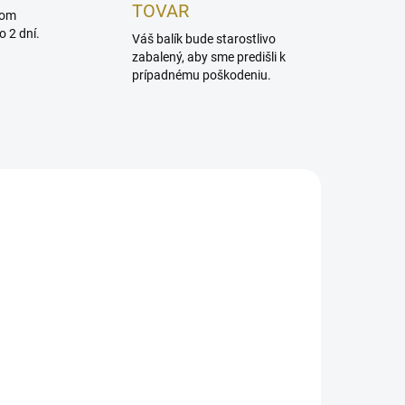
TOVAR
dom
 2 dní.
Váš balík bude starostlivo
zabalený, aby sme predišli k
prípadnému poškodeniu.
ADOM
SKLADOM
0
MARIA GALLAND 946