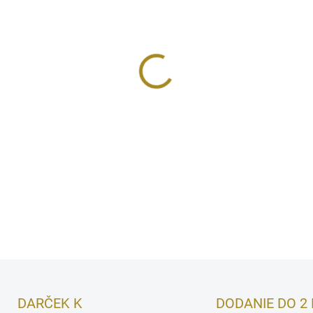
MÔŽEME DORUČIŤ DO:
11.8.2
−
+
Osviežujúca chladivá maska
DETAILNÉ INFORMÁCIE
DARČEK K
DODANIE DO 2 