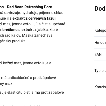
on - Red Bean Refreshing Pore
Dod
rá osviežuje, hydratuje, príjemne chladí
huje
íl a extrakt z červených fazulí
ý maz, jemne exfoliujú a čistia upchaté
z brečtanu a extrakt z jablka
, ktoré
Kategó
ých radikálov. Maska zanecháva
gánsky produkt.
Hmotn
EAN
:
ný kožný maz, jemne exfoliuje a
Typ ple
- má antioxidačné a protizápalové
žný maz
Konzis
šuje elasticitu pleti a má protizápalové