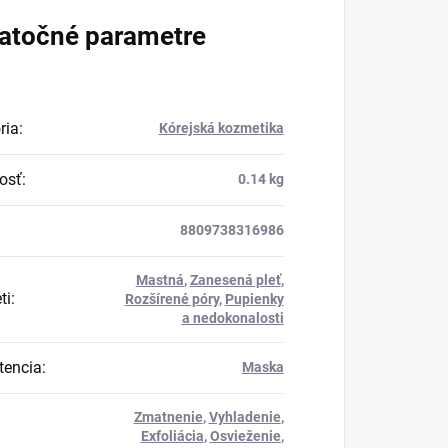
atočné parametre
ria
:
Kórejská kozmetika
osť
:
0.14 kg
8809738316986
Mastná
,
Zanesená pleť
,
ti
:
Rozšírené póry
,
Pupienky
a nedokonalosti
tencia
:
Maska
Zmatnenie
,
Vyhladenie
,
Exfoliácia
,
Osvieženie
,