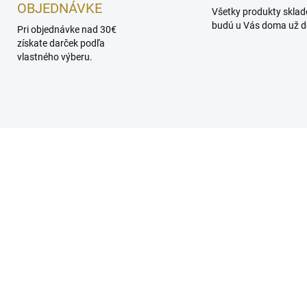
OBJEDNÁVKE
Všetky produkty skla
budú u Vás doma už do
Pri objednávke nad 30€
získate darček podľa
vlastného výberu.
SKLADOM
SKL
RIA GALLAND 944
MARIA GALLAND D-51