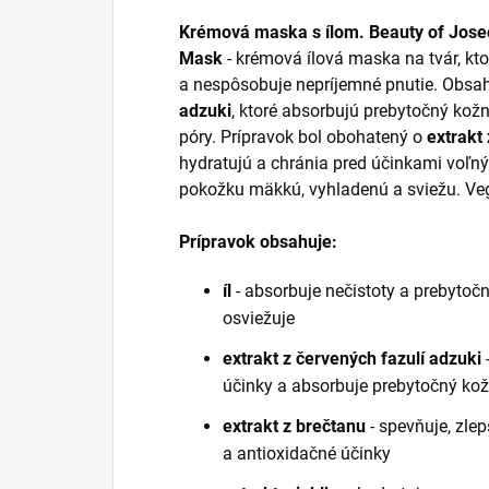
Krémová maska s ílom.
Beauty of Jose
Mask
- krémová ílová maska na tvár, kto
a nespôsobuje nepríjemné pnutie. Obsa
adzuki
, ktoré absorbujú prebytočný kožn
póry. Prípravok bol obohatený o
extrakt 
hydratujú a chránia pred účinkami voľn
pokožku mäkkú, vyhladenú a sviežu. Ve
Prípravok obsahuje:
íl
- absorbuje nečistoty a prebytoč
osviežuje
extrakt z červených fazulí adzuki
účinky a absorbuje prebytočný ko
extrakt z brečtanu
- spevňuje, zlep
a antioxidačné účinky