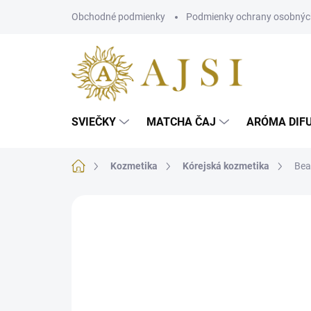
Prejsť
Obchodné podmienky
Podmienky ochrany osobnýc
na
obsah
SVIEČKY
MATCHA ČAJ
ARÓMA DIF
Domov
Kozmetika
Kórejská kozmetika
Bea
Neohodnotené
Podrobnosti hodnotenia