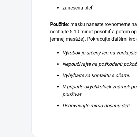
zanesená pleť
Použitie
: masku naneste rovnomerne na 
nechajte 5-10 minút pôsobiť a potom o
jemnej masáže). Pokračujte ďalšími krokm
Výrobok je určený len na vonkajšie
Nepoužívajte na poškodenú pokož
Vyhýbajte sa kontaktu s očami.
V prípade akýchkoľvek známok pod
používať.
Uchovávajte mimo dosahu detí.