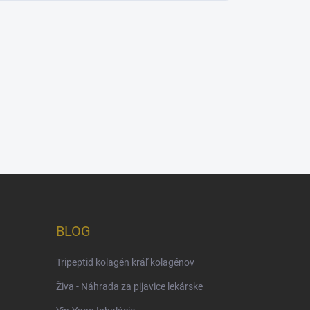
BLOG
Tripeptid kolagén kráľ kolagénov
Živa - Náhrada za pijavice lekárske