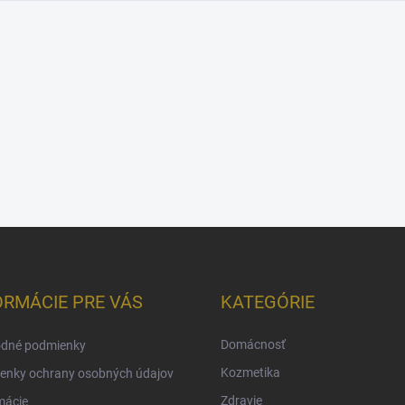
ORMÁCIE PRE VÁS
KATEGÓRIE
Domácnosť
dné podmienky
Kozmetika
enky ochrany osobných údajov
Zdravie
mácie