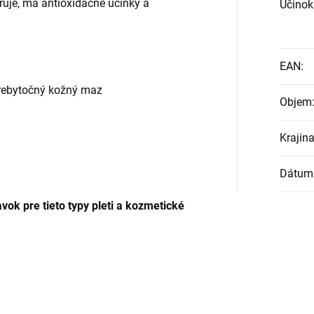
eruje, má antioxidačné účinky a
Účinok
EAN
:
prebytočný kožný maz
Objem
Krajin
Dátum 
ok pre tieto typy pleti a kozmetické