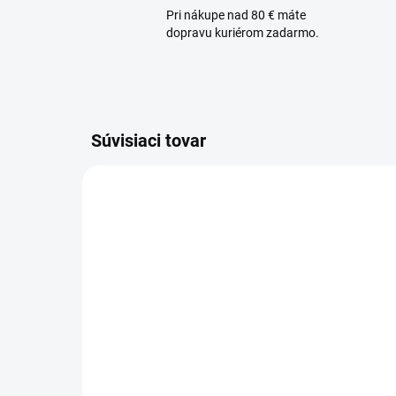
Pri nákupe nad 80 € máte
dopravu kuriérom zadarmo.
Súvisiaci tovar
SKLADOM
MARIA GALLAND 66
MA