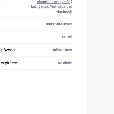
:
Absorbuje prebytočný
kožný maz
,
Protizápalové
vlastnosti
8809738316986
:
140 ml
a pôvodu
:
Južná Kórea
expirácie
:
Na obale