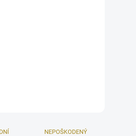
026
MOŽNOSTI DORUČENIA
Pridať do košíka
 absorbujúca prebytočný kožný maz
OPÝTAŤ SA
STRÁŽIŤ
DNÍ
NEPOŠKODENÝ