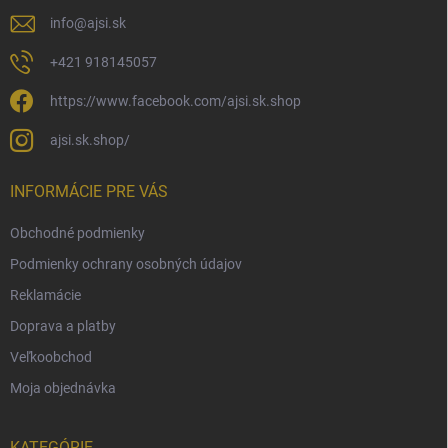
e
info
@
ajsi.sk
+421 918145057
https://www.facebook.com/ajsi.sk.shop
ajsi.sk.shop/
INFORMÁCIE PRE VÁS
Obchodné podmienky
Podmienky ochrany osobných údajov
Reklamácie
Doprava a platby
Veľkoobchod
Moja objednávka
KATEGÓRIE