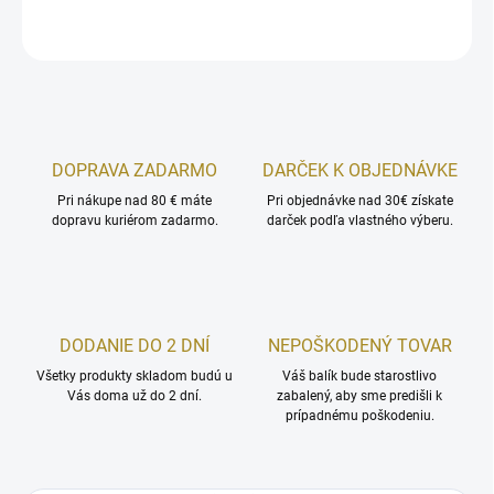
OPÝTAŤ SA
STRÁŽIŤ
DOPRAVA ZADARMO
DARČEK K OBJEDNÁVKE
Pri nákupe nad 80 € máte
Pri objednávke nad 30€ získate
dopravu kuriérom zadarmo.
darček podľa vlastného výberu.
DODANIE DO 2 DNÍ
NEPOŠKODENÝ TOVAR
Všetky produkty skladom budú u
Váš balík bude starostlivo
Vás doma už do 2 dní.
zabalený, aby sme predišli k
prípadnému poškodeniu.