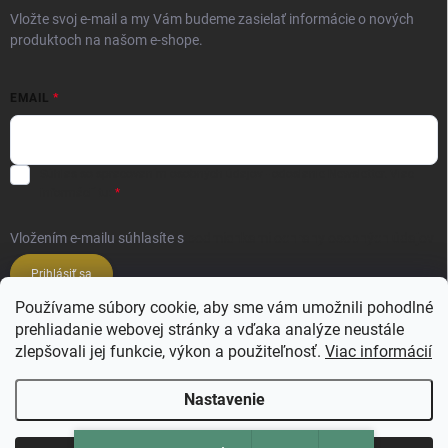
Vložte svoj e-mail a my Vám budeme zasielať informácie o nových
produktoch na našom e-shope.
EMAIL
Súhlas so spracovaním osobných údajov - odoslanie Newsletter.
Viac
informácií tu:
Vložením e-mailu súhlasíte s
podmienkami ochrany osobných údajov
Prihlásiť sa
Používame súbory cookie, aby sme vám umožnili pohodlné
prehliadanie webovej stránky a vďaka analýze neustále
Veľkoobchod ESSENZE LAVANDERIE
zlepšovali jej funkcie, výkon a použiteľnosť.
Viac informácií
Veľkoobchod SALIMBENI PROFUMI ROMA
Nastavenie