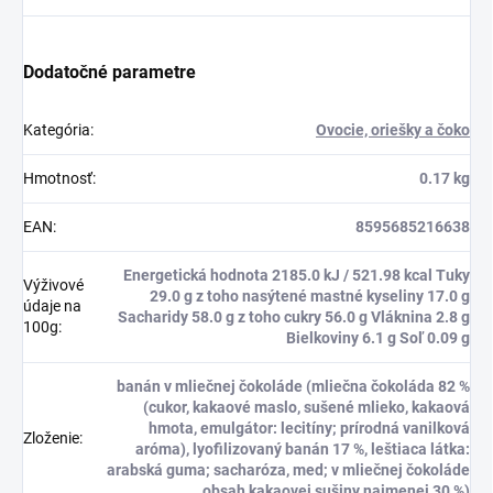
Dodatočné parametre
Kategória
:
Ovocie, oriešky a čoko
Hmotnosť
:
0.17 kg
EAN
:
8595685216638
Energetická hodnota 2185.0 kJ / 521.98 kcal Tuky
Výživové
29.0 g z toho nasýtené mastné kyseliny 17.0 g
údaje na
Sacharidy 58.0 g z toho cukry 56.0 g Vláknina 2.8 g
100g
:
Bielkoviny 6.1 g Soľ 0.09 g
banán v mliečnej čokoláde (mliečna čokoláda 82 %
(cukor, kakaové maslo, sušené mlieko, kakaová
hmota, emulgátor: lecitíny; prírodná vanilková
Zloženie
:
aróma), lyofilizovaný banán 17 %, leštiaca látka:
arabská guma; sacharóza, med; v mliečnej čokoláde
obsah kakaovej sušiny najmenej 30 %)