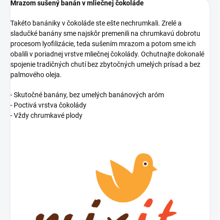
Mrazom sušený banán v mliečnej čokoláde
Takéto banániky v čokoláde ste ešte nechrumkali. Zrelé a
sladučké banány sme najskôr premenili na chrumkavú dobrotu
procesom lyofilizácie, teda sušením mrazom a potom sme ich
obalili v poriadnej vrstve mliečnej čokolády. Ochutnajte dokonalé
spojenie tradičných chutí bez zbytočných umelých prísad a bez
palmového oleja.
- Skutočné banány, bez umelých banánových aróm
- Poctivá vrstva čokolády
- Vždy chrumkavé plody