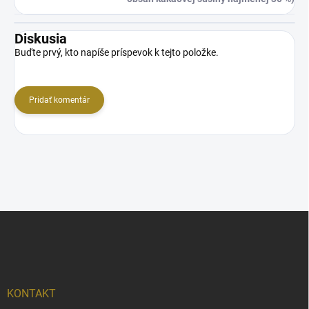
Diskusia
Buďte prvý, kto napíše príspevok k tejto položke.
Pridať komentár
Z
á
p
ä
t
i
KONTAKT