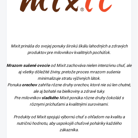
Mixit prináša do svojej ponuky širokú škálu lahodných a zdravých
produktov pre milovníkov kvalitných pochúťok.
Mrazom sušené ovocie
od Mixit zachováva nielen intenzívnu chuť, ale
aj všetky dôležité živiny, pretože proces mrazom sušenia
minimalizuje stratu výživných látok.
Ponuka
orechov
zahŕňa rôzne druhy orechov, ktoré nie sú len chutné,
ale aj bohaté na bielkoviny a zdravé tuky.
Pre milovníkov
sladkého
Mixit ponúka rôzne druhy čokolád s
rôznymi príchuťami a kvalitnými surovinami.
Produkty od Mixit spojujú výbornú chuť s ohľadom na kvalitu a
nutričnú hodnotu, aby uspokojili chuťové poháriky každého
zákazníka.