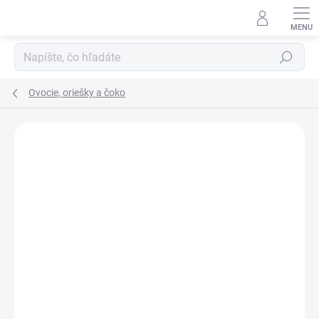
Prejsť
na
obsah
Hľadať
Ovocie, oriešky a čoko
Podrobnosti hodnotenia
Neohodnotené
ZNAČKA:
MIXIT