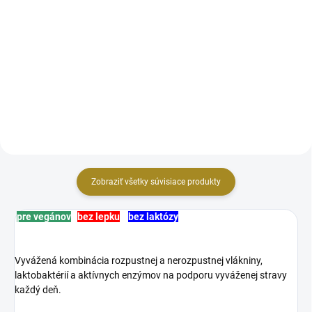
Do košíka
Imunitný systém, energia,
metabolizmus, antioxidant
kardiovaskulárny systém,
pohybový aparát, nervy, energia,
pokožka, imunitný systém
Zobraziť všetky súvisiace produkty
pre vegánov
bez lepku
bez laktózy
Vyvážená kombinácia rozpustnej a nerozpustnej vlákniny,
laktobaktérií a aktívnych enzýmov na podporu vyváženej stravy
každý deň.