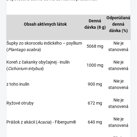
Odporúčaná
Denná
Obsah aktívnych látok
denná
dávka (8 g)
dávka (%)
Šupky zo skorocelu indického – psyllium
Nie je
5068 mg
(
Plantago scabra
)
stanovená
Koreň z čakanky obyčajnej - inulín
Nie je
1000 mg
(
Cichorium intybus
)
stanovená
Nie je
z toho inulín
900 mg
stanovená
Nie je
Ryžové otruby
672 mg
stanovená
Nie je
Prášok z akácií (
Acacia
) - Fibergum®
640 mg
stanovená