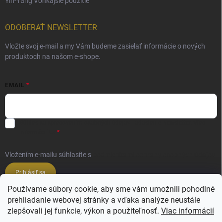
Yin-Yang Vonkajšie použitie
ODOBERAŤ NEWSLETTER
Vložte svoj e-mail a my Vám budeme zasielať informácie o nových
produktoch na našom e-shope.
EMAIL
Súhlas so spracovaním osobných údajov - odoslanie Newsletter.
Viac
informácií tu:
Vložením e-mailu súhlasíte s
podmienkami ochrany osobných údajov
Prihlásiť sa
Používame súbory cookie, aby sme vám umožnili pohodlné
prehliadanie webovej stránky a vďaka analýze neustále
Veľkoobchod ESSENZE LAVANDERIE
zlepšovali jej funkcie, výkon a použiteľnosť.
Viac informácií