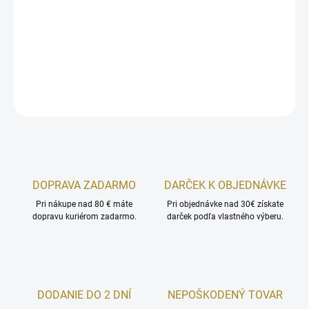
Črevá, trávenie, imunitný systém, hladina cholesterolu
DETAILNÉ INFORMÁCIE
OPÝTAŤ SA
STRÁŽIŤ
DOPRAVA ZADARMO
DARČEK K OBJEDNÁVKE
Pri nákupe nad 80 € máte
Pri objednávke nad 30€ získate
dopravu kuriérom zadarmo.
darček podľa vlastného výberu.
DODANIE DO 2 DNÍ
NEPOŠKODENÝ TOVAR