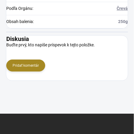
Podľa Orgánu
:
Črevá
Obsah balenia
:
250g
Diskusia
Buďte prvý, kto napíše príspevok k tejto položke.
Pridať komentár
Z
á
p