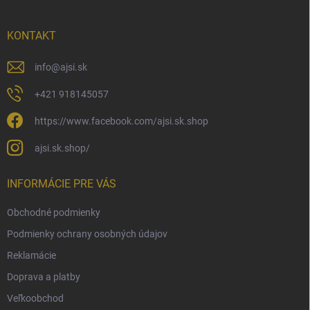
ä
t
i
KONTAKT
e
info
@
ajsi.sk
+421 918145057
https://www.facebook.com/ajsi.sk.shop
ajsi.sk.shop/
INFORMÁCIE PRE VÁS
Obchodné podmienky
Podmienky ochrany osobných údajov
Reklamácie
Doprava a platby
Veľkoobchod