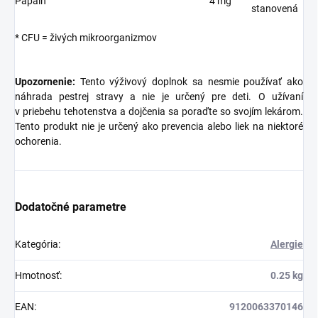
Papaín
4 mg
stanovená
* CFU = živých mikroorganizmov
Upozornenie:
Tento výživový doplnok sa nesmie používať ako
náhrada pestrej stravy a nie je určený pre deti. O užívaní
v priebehu tehotenstva a dojčenia sa poraďte so svojím lekárom.
Tento produkt nie je určený ako prevencia alebo liek na niektoré
ochorenia.
Dodatočné parametre
Kategória
:
Alergie
Hmotnosť
:
0.25 kg
EAN
:
9120063370146