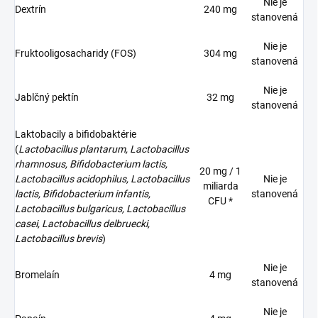
Nie je
Dextrín
240 mg
stanovená
Nie je
Fruktooligosacharidy (FOS)
304 mg
stanovená
Nie je
Jablčný pektín
32 mg
stanovená
Laktobacily a bifidobaktérie
(
Lactobacillus plantarum, Lactobacillus
rhamnosus, Bifidobacterium lactis,
20 mg / 1
Lactobacillus acidophilus, Lactobacillus
Nie je
miliarda
lactis, Bifidobacterium infantis,
stanovená
CFU *
Lactobacillus bulgaricus, Lactobacillus
casei, Lactobacillus delbruecki,
Lactobacillus brevis
)
Nie je
Bromelaín
4 mg
stanovená
Nie je