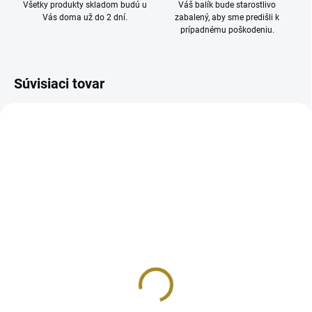
Všetky produkty skladom budú u
Váš balík bude starostlivo
Vás doma už do 2 dní.
zabalený, aby sme predišli k
prípadnému poškodeniu.
Súvisiaci tovar
SKLADOM U DODÁVATEĽA
SKLADOM
Vitamín B3 (60
Vitamín C Forte 500
Rastlinných Kapsúl)
Pufrovaný (90
Rastlinných Kapsúl)
€22
€33
Detail