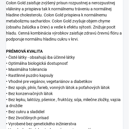
Colon Gold zaisťuje zvýšený prísun rozpustnej a nerozpustnej
vlákniny a prispieva tak k normálnemu tráveniu a normálnej
hladine cholesterolu. Colon Gold prispieva k normálnemu
metabolizmu sacharidov. Colon Gold zvyšuje objem chyme
(obsahu žalúdka a čriev) a vedie k efektu sýtosti. Znižuje pocit
hladu. Cenná kombinácia výrobkov zaisťuje zdravú črevnú flóru a
podporuje normálnu hladinu cukru v krvi.
PRÉMIOVÁ KVALITA
• Čisté látky - obsahujú iba účinné látky
• Optimálna biologická dostupnosť
• Maximálna tolerancia
• Rastlinné puzdro kapsuly
• Vhodné pre vegánov, vegetariánov a diabetikov
• Bez spojív, plnív, farieb, vonných látok a poťahových látok
• Bez konzervačných látok
• Bez lepku, laktózy, pšenice , fruktózy, sója, mliečne zložky, vajcia
a droždie
• Bez cukru a sladidiel
• Bez živočíšnych prísad
• Vyrobené bez genetického inžinierstva