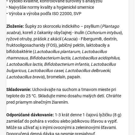
• Vysoko kvalitné, kontrolované suroviny s analýzou
• Najvyššie normy kvality a hygienické smernice
• Výroba a výroba podľa ISO 22000, SVP
Zloženie:
Šupky zo skorocelu indického – psyllium (
Plantago
scabra
), koreň z čakanky obyčajnej - inulín (
Cichorium intybus
),
ryžové otruby, prášok z akácií (
Acacia
) - Fibergum®, dextrín,
fruktooligosacharidy (FOS), jablčný pektín, laktobacily a
bifidobaktérie (
Lactobacillus plantarum, Lactobacillus
rhamnosus, Bifidobacterium lactis, Lactobacillus acidophilus,
Lactobacillus lactis, Bifidobacterium infantis, Lactobacillus
bulgaricus, Lactobacillus casei, Lactobacillus delbruecki,
Lactobacillus brevis
), bromelaín, papaín.
Skladovanie:
Uchovávajte na suchom a tmavom mieste pri
teplote do 25 °C. Skladujte mimo dosahu malých detí. Chráňte
pred priamym slnečným žiarením.
Odporúčané dávkovanie:
1-3 krát denne 1 čajovú lyžičku (8 g)
zamiešať do pohára s vodou alebo jablkovou šťavou a vypiť.
Môže sa užívať aj s inými ovocnými a zeleninovými šťavami.
Doporučená denná dávka sa nesmie presiahnuť.