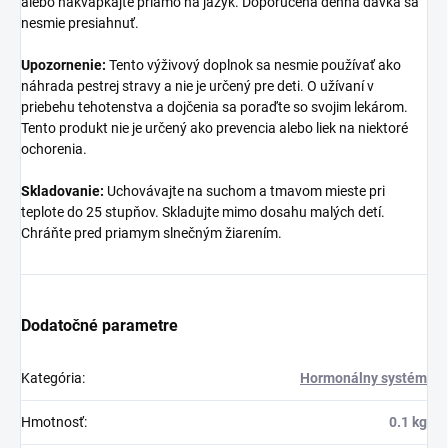
alebo nakvapkajte priamo na jazyk. Doporučená denná dávka sa
nesmie presiahnuť.
Upozornenie:
Tento výživový doplnok sa nesmie používať ako
náhrada pestrej stravy a nie je určený pre deti. O užívaní v
priebehu tehotenstva a dojčenia sa poraďte so svojim lekárom.
Tento produkt nie je určený ako prevencia alebo liek na niektoré
ochorenia.
Skladovanie:
Uchovávajte na suchom a tmavom mieste pri
teplote do 25 stupňov. Skladujte mimo dosahu malých detí.
Chráňte pred priamym slnečným žiarením.
Dodatočné parametre
Kategória
:
Hormonálny systém
Hmotnosť
:
0.1 kg