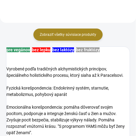
Zobraziť všetky súvisiace produkty
pre vegánov
bez lepku
bez laktózy
bez fruktózy
Vyrobené podľa tradičných alchymistických princípov,
špeciálneho holistického procesu, ktorý siaha až k Paracelsovi.
Fyzická korešpondencia:
Endokrinný systém, starnutie,
metabolizmus, pohybový aparát
Emocionálna korešpondencia: pomáha dôverovať svojim
pocitom, podporuje a integruje ženskú časť u žien a mužov.
Zvyšuje pocit bezpečia, stabilizuje výkyvy nálady. Pomáha
rozpoznať vnútornú krásu. "S programom YAMS môžu byť ženy
opäť ženami".