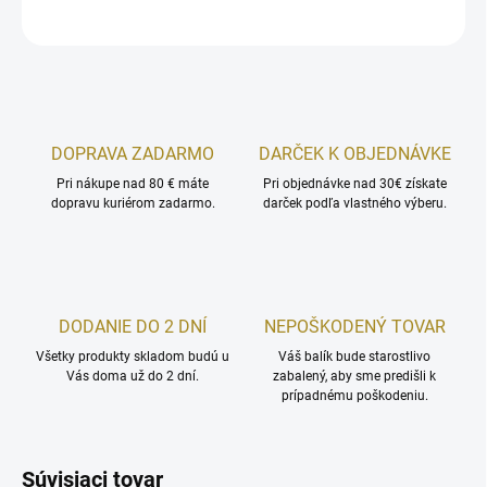
OPÝTAŤ SA
STRÁŽIŤ
DOPRAVA ZADARMO
DARČEK K OBJEDNÁVKE
Pri nákupe nad 80 € máte
Pri objednávke nad 30€ získate
dopravu kuriérom zadarmo.
darček podľa vlastného výberu.
DODANIE DO 2 DNÍ
NEPOŠKODENÝ TOVAR
Všetky produkty skladom budú u
Váš balík bude starostlivo
Vás doma už do 2 dní.
zabalený, aby sme predišli k
prípadnému poškodeniu.
Súvisiaci tovar