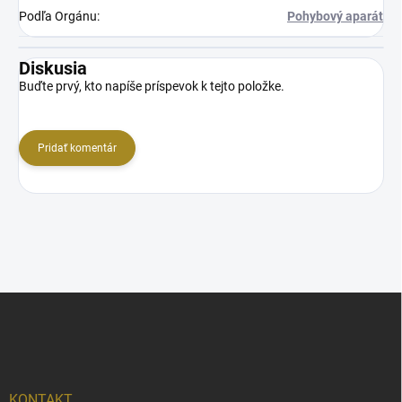
Podľa Orgánu
:
Pohybový aparát
Diskusia
Buďte prvý, kto napíše príspevok k tejto položke.
Pridať komentár
Z
á
p
ä
t
i
KONTAKT