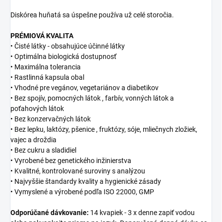
Diskórea huňatá sa úspešne používa už celé storočia.
PRÉMIOVÁ KVALITA
• Čisté látky - obsahujúce účinné látky
• Optimálna biologická dostupnosť
• Maximálna tolerancia
• Rastlinná kapsula obal
• Vhodné pre vegánov, vegetariánov a diabetikov
• Bez spojív, pomocných látok , farbív, vonných látok a
poťahových látok
• Bez konzervačných látok
• Bez lepku, laktózy, pšenice , fruktózy, sóje, mliečnych zložiek,
vajec a droždia
• Bez cukru a sladidiel
• Vyrobené bez genetického inžinierstva
• Kvalitné, kontrolované suroviny s analýzou
• Najvyššie štandardy kvality a hygienické zásady
• Vymyslené a výrobené podľa ISO 22000, GMP
Odporúčané dávkovanie:
14 kvapiek - 3 x denne zapiť vodou