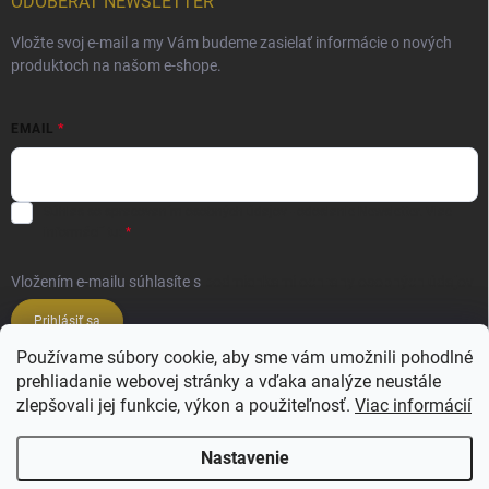
ODOBERAŤ NEWSLETTER
Vložte svoj e-mail a my Vám budeme zasielať informácie o nových
produktoch na našom e-shope.
EMAIL
Súhlas so spracovaním osobných údajov - odoslanie Newsletter.
Viac
informácií tu:
Vložením e-mailu súhlasíte s
podmienkami ochrany osobných údajov
Prihlásiť sa
Používame súbory cookie, aby sme vám umožnili pohodlné
prehliadanie webovej stránky a vďaka analýze neustále
Veľkoobchod ESSENZE LAVANDERIE
zlepšovali jej funkcie, výkon a použiteľnosť.
Viac informácií
Veľkoobchod SALIMBENI PROFUMI ROMA
Nastavenie