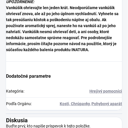
UPOZORNENIE:
Vankúšik ohrievajte len jeden krát. Neodporúčame vankúšik
ohrievať znova, ale až po jeho úplnom vychladnutí.
Vyhnete sa
tak presúšaniu kôstok a poškodeniu náplne aj obalu. Ak
používate aromatický sprej, naneste ho na vankúš až po jeho
nahriatí. Vankúšik nesmú ohrievať deti, a ani osoby, ktoré
nedokážu samostatne správne reagovať. Pre podrobnejšie
informácie, prosím čítajte pozorne návod na použitie, ktorý je
súčasťou každého balenia produktu INATURA.
Dodatočné parametre
Kategória
:
Hrejivý pomocníci
Podľa Orgánu
:
Kosti, Chrúpavky
,
Pohybový aparát
Diskusia
Buďte prvý, kto napíše príspevok k tejto položke.