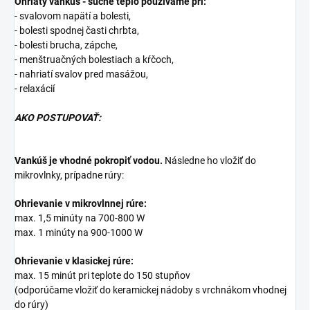
Ohriaty vankúš - suché teplo používame pri:
- svalovom napätí a bolesti,
- bolesti spodnej časti chrbta,
- bolesti brucha, zápche,
- menštruačných bolestiach a kŕčoch,
- nahriatí svalov pred masážou,
- relaxácií
AKO POSTUPOVAŤ:
Vankúš je vhodné pokropiť vodou.
Následne ho vložiť do
mikrovlnky, prípadne rúry:
Ohrievanie v mikrovlnnej rúre:
max. 1,5 minúty na 700-800 W
max. 1 minúty na 900-1000 W
Ohrievanie v klasickej rúre:
max. 15 minút pri teplote do 150 stupňov
(odporúčame vložiť do keramickej nádoby s vrchnákom vhodnej
do rúry)