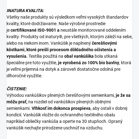
INATURA KVALITA:
Všetky naše produkty sú výsledkom veľmi vysokých štandardov
kvality, ktoré dodržiavame. Naše výrobné prostredie
je
certifikované ISO-9001 a
neustále monitorované oddelením
kvality. Produkty od inatury®, pre všetkých, ktorým záleží na sebe,
alebo na niekom inom. Vankúšik je naplnený
čerešňovými
kôstkami, ktoré prešli procesom dôkladného očistenia a
vysušenia.
Textília použitá na
obal vankúšika
bola utkaná
špeciálne pre toto využitie,
je vyrobená zo 100% bio bavlny
, ktorá
je veľmi príjemná na dotyk a zároveň dostatočne odolná pre
dlhoročné využitie.
ČISTENIE:
Výhodou vankúšikov plnených čerešňovými semienkami,
je že sa
môžu prať,
na rozdiel od vankúšikov plnených obilnými
semienkami.
Vlhkosť im dokonca prospieva
, aby ostali v dobrej
kondícií. Vankúšik vložte do ochranného textilného obalu
napríklad obliečky vankúša a operte na 30 stupňoch. Opraný
vankúšik nechajte prirodzene uschnúť na vzduchu.