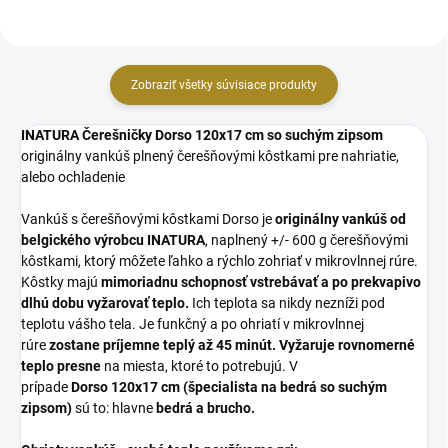
Zobraziť všetky súvisiace produkty
INATURA Čerešničky Dorso 120x17 cm so suchým zipsom
originálny vankúš plnený čerešňovými kôstkami pre nahriatie,
alebo ochladenie
Vankúš s čerešňovými kôstkami Dorso je
originálny vankúš od
belgického výrobcu INATURA
, naplnený +/- 600 g čerešňovými
kôstkami, ktorý môžete ľahko a rýchlo zohriať v mikrovlnnej rúre.
Kôstky majú
mimoriadnu schopnosť vstrebávať a po prekvapivo
dlhú dobu vyžarovať teplo.
Ich teplota sa nikdy nezníži pod
teplotu vášho tela. Je funkčný a po ohriatí v mikrovlnnej
rúre
zostane príjemne teplý až 45 minút.
Vyžaruje rovnomerné
teplo presne
na miesta, ktoré to potrebujú. V
prípade
Dorso
120x17 cm (špecialista na bedrá so suchým
zipsom)
sú to: hlavne
bedrá
a brucho.