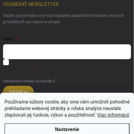
ODOBERAŤ NEWSLETTER
Vložte svoj e-mail a my Vám budeme zasielať informácie o nových
produktoch na našom e-shope.
EMAIL
Súhlas so spracovaním osobných údajov - odoslanie Newsletter.
Viac
informácií tu:
Vložením e-mailu súhlasíte s
podmienkami ochrany osobných údajov
Prihlásiť sa
Používame súbory cookie, aby sme vám umožnili pohodlné
prehliadanie webovej stránky a vďaka analýze neustále
Veľkoobchod ESSENZE LAVANDERIE
zlepšovali jej funkcie, výkon a použiteľnosť.
Viac informácií
Veľkoobchod SALIMBENI PROFUMI ROMA
Nastavenie