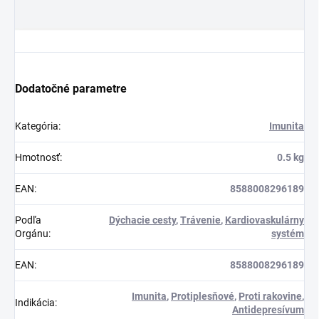
Dodatočné parametre
Kategória
:
Imunita
Hmotnosť
:
0.5 kg
EAN
:
8588008296189
Podľa
Dýchacie cesty
,
Trávenie
,
Kardiovaskulárny
Orgánu
:
systém
EAN
:
8588008296189
Imunita
,
Protiplesňové
,
Proti rakovine
,
Indikácia
:
Antidepresívum