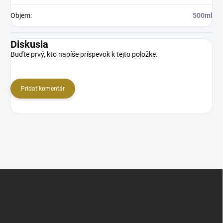
Objem
:
500ml
Diskusia
Buďte prvý, kto napíše príspevok k tejto položke.
Pridať komentár
Z
á
p
ä
t