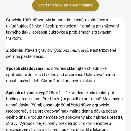
Zobraziť všetky súvisiace produkty
Graviola 100% šťava. Má imunostimulačné, uvoľňujúce a
ukľudňujúce účinky. Pôsobí proti bolesti. Pomáha pri znižovaní
krvného tlaku, epilepsii, cukrovke a problémoch s tráviacim
traktom.
Zloženie:
šťava z gravioly
(Annona muricata)
. Pasterizované
šetrnou pasterizáciou.
Spôsob skladovania:
po otvorení skladujte v chladničke,
spotrebujte do troch týždňov od otvorenia. Uchovávať mimo
dosah malých detí. Chrániť pred priamym slnkom.
Spôsob užívania:
vypiť 25ml 1 – 2 krát denne minimálne pol
hodiny pred jedlom. Pred každým použitím pretrepať. Maximálna
denná dávka (50ml) obsahuje 50ml čistej šťavy z gravioly.
Nedoporučuje sa prekračovať maximálna denná dávka počas
celého dňa. Produkt nemôže byť aplikovaný ako náhrada prestrej
stravy. Výrobok nie je určený pre deti do 3 rokov. Tehotné a
dojčiace ženy by sa mali pred použitím poradiť s lekárom.