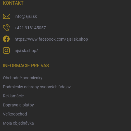
i
KONTAKT
e
info
@
ajsi.sk
+421 918145057
https://www.facebook.com/ajsi.sk.shop
ajsi.sk.shop/
INFORMÁCIE PRE VÁS
Obchodné podmienky
Podmienky ochrany osobných údajov
Reklamácie
Doprava a platby
Veľkoobchod
Moja objednávka