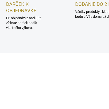
DARČEK K
DODANIE DO 2 
OBJEDNÁVKE
Všetky produkty skla
budú u Vás doma už do
Pri objednávke nad 30€
získate darček podľa
vlastného výberu.
EDÁVANEJŠÍ
OČAKÁVAME
SKL