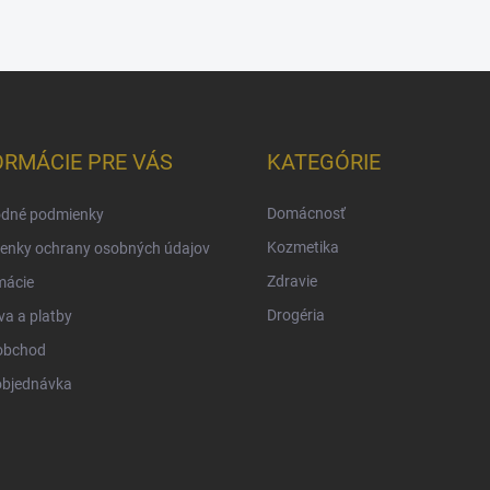
ORMÁCIE PRE VÁS
KATEGÓRIE
Domácnosť
dné podmienky
Kozmetika
enky ochrany osobných údajov
Zdravie
mácie
Drogéria
a a platby
obchod
objednávka