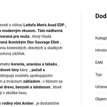
Dod
nosti s
vôňou
Lattafa Men's Asad EDP ,
m s moderným vkusom. Táto nádherná
ytvorená
pre muža
, ktorý hľadá
Kategó
vaná ikonickým Dior Sauvage Elixir
,
u korenistých, drevitých a sladkých
Hmotn
uchový zážitok.
EAN
:
erneho
korenia, ananásu a tabaku
,
rdcové tóny
kávy
, pačuli a
Typ
:
obklopujú nositeľa upokojujúcim
ým a trvácnym
základom
, v ktorom sa
Určeni
hé drevo, benzoín a labdanum
, ktoré
jí v skúške času.
Objem
o
rodiny vôní Amber
, je dostatočne