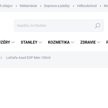
h údajov
Reklamácie
Doprava a platby
Veľkoobchod
Mo
Hľadať
UZÉRY
STANLEY
KOZMETIKA
ZDRAVIE
Lattafa Asad EDP Men 100ml
AČKA:
LATTAFA
€22,50
€17,60
€14,31 bez DPH
Jednotková
€176 / 1 l