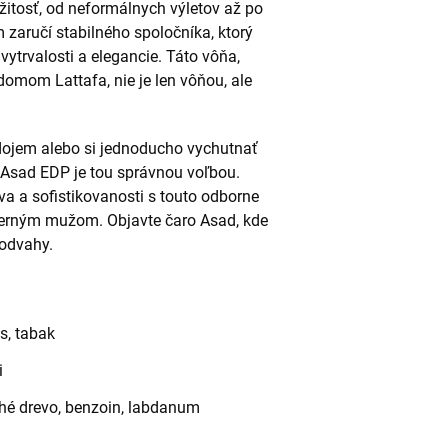
ežitosť, od neformálnych výletov až po
 zaručí stabilného spoločníka, ktorý
vytrvalosti a elegancie. Táto vôňa,
mom Lattafa, nie je len vôňou, ale
dojem alebo si jednoducho vychutnať
 Asad EDP je tou správnou voľbou.
a a sofistikovanosti s touto odborne
derným mužom. Objavte čaro Asad, kde
 odvahy.
s, tabak
i
uché drevo, benzoin, labdanum