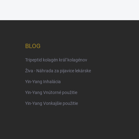
BLOG
Tripeptid kolagén kráľ kolagénov
Živa - Náhrada za pijavice lekárske
Yin-Yang Inhalácia
Yin-Yang Vnútorné použitie
Yin-Yang Vonkajšie použitie