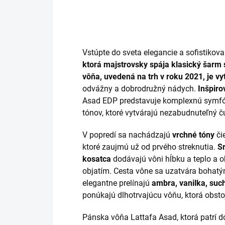
Vstúpte do sveta elegancie a sofistikova
ktorá majstrovsky spája klasický šar
vôňa, uvedená na trh v roku 2021, je v
odvážny a dobrodružný nádych.
Inšpiro
Asad EDP predstavuje komplexnú symfóni
tónov, ktoré vytvárajú nezabudnuteľný č
V popredí sa nachádzajú
vrchné tóny
či
ktoré zaujmú už od prvého streknutia.
S
kosatca
dodávajú vôni hĺbku a teplo a 
objatím. Cesta vône sa uzatvára bohat
elegantne prelínajú
ambra, vanilka, suc
ponúkajú dlhotrvajúcu vôňu, ktorá obsto
Pánska vôňa Lattafa Asad, ktorá patrí d