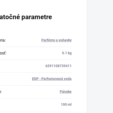
atočné parametre
ria
:
Parfémy a voňavky
osť
:
0.1 kg
6291108735411
EDP - Parfumovaná voda
e
:
Pánske
:
100 ml