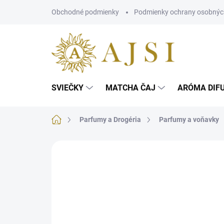
Prejsť
Obchodné podmienky
Podmienky ochrany osobnýc
na
obsah
SVIEČKY
MATCHA ČAJ
ARÓMA DIF
Domov
Parfumy a Drogéria
Parfumy a voňavky
3 hodnotenia
Podrobnosti hodnotenia
ZN
AKCIA