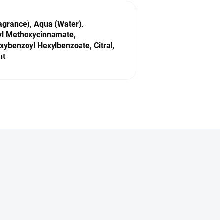
agrance), Aqua (Water),
yl Methoxycinnamate,
xybenzoyl Hexylbenzoate, Citral,
ht