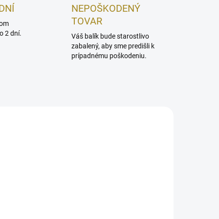
DNÍ
NEPOŠKODENÝ
TOVAR
dom
 2 dní.
Váš balík bude starostlivo
zabalený, aby sme predišli k
prípadnému poškodeniu.
ADOM
SKLADOM