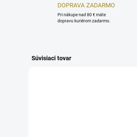
DOPRAVA ZADARMO
Pri nákupe nad 80 € máte
dopravu kuriérom zadarmo.
Súvisiaci tovar
NOVINKA
AKCIA
AKCIA
TIP
TIP
NAJPR
SKLADOM