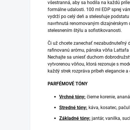
všestranná, aby sa hodila na každú príl
formálne udalosti. 100 ml EDP sprej vám
vydrží po celý deň a stelesňuje podstatu 
navrhnutá renomovaným dizajnérskym do
stelesnením štýlu a sofistikovanosti.
Či už chcete zanechať nezabudnuteľný 
rafinovanú arómu, pánska vôňa Lattafa
Nechajte sa uniesť duchom dobrodružstv
vytvorenou vôňou, ktorá rezonuje s mo
každý strek rozpráva príbeh elegancie a
PARFÉMOVÉ TÓNY
Vrchné tóny:
čierne korenie, ananá
Stredné tóny:
káva, kosatec, pačul
Základné tóny:
jantár, vanilka, s