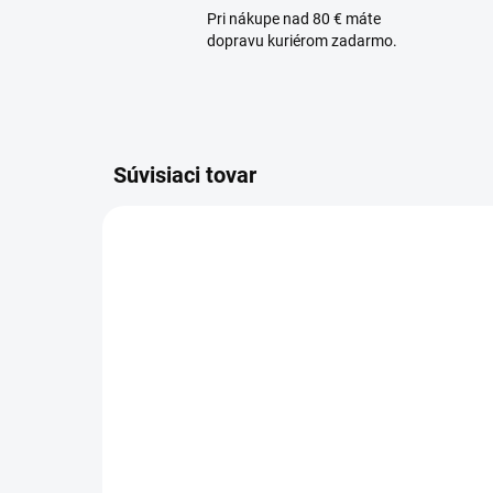
Pri nákupe nad 80 € máte
dopravu kuriérom zadarmo.
Súvisiaci tovar
AKCIA
TIP
TIP
SKLADOM
Af
Lattafa Raghba 100ml +