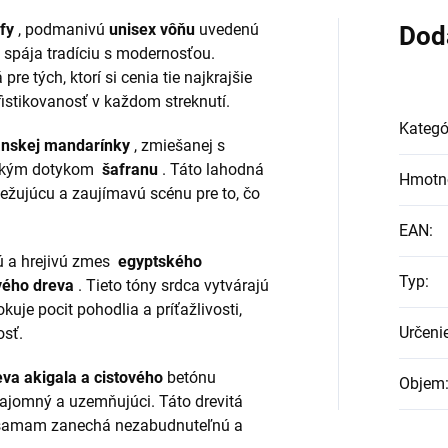
fy
, podmanivú
unisex vôňu
uvedenú
Dod
 spája tradíciu s modernosťou.
 tých, ktorí si cenia tie najkrajšie
ofistikovanosť v každom streknutí.
Kategó
ianskej mandarínky
, zmiešanej s
ickým dotykom
šafranu
. Táto lahodná
Hmotn
ežujúcu a zaujímavú scénu pre to, čo
EAN
:
 a hrejivú zmes
egyptského
Typ
:
vého dreva
. Tieto tóny srdca vytvárajú
uje pocit pohodlia a príťažlivosti,
Určeni
osť.
eva akigala a cistového
betónu
Objem
 tajomný a uzemňujúci. Táto drevitá
Musamam zanechá nezabudnuteľnú a