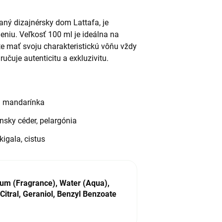
ný dizajnérsky dom Lattafa, je
niu. Veľkosť 100 ml je ideálna na
 mať svoju charakteristickú vôňu vždy
čuje autenticitu a exkluzivitu.
ka mandarínka
nsky céder, pelargónia
igala, cistus
fum (Fragrance), Water (Aqua),
Citral, Geraniol, Benzyl Benzoate