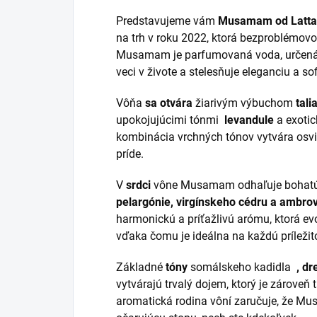
Predstavujeme vám
Musamam od Latta
na trh v roku 2022, ktorá bezproblémovo
Musamam je parfumovaná voda, určená pre
veci v živote a stelesňuje eleganciu a s
Vôňa
sa otvára
žiarivým výbuchom
tal
upokojujúcimi tónmi
levandule
a exot
kombinácia vrchných tónov vytvára osvi
príde.
V
srdci
vône Musamam odhaľuje bohatú
pelargónie, virgínskeho cédru a ambro
harmonickú a príťažlivú arómu, ktorá evok
vďaka čomu je ideálna na každú príležit
Základné
tóny
somálskeho kadidla
, dr
vytvárajú trvalý dojem, ktorý je zároveň
aromatická rodina vôní zaručuje, že 