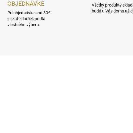
OBJEDNÁVKE
Všetky produkty skla
budú u Vás doma už do
Pri objednávke nad 30€
získate darček podľa
vlastného výberu.
AKCIA
SKLADOM
SKL
nan 9 AM Dive EDP
Lattafa Yara Elixir EDP