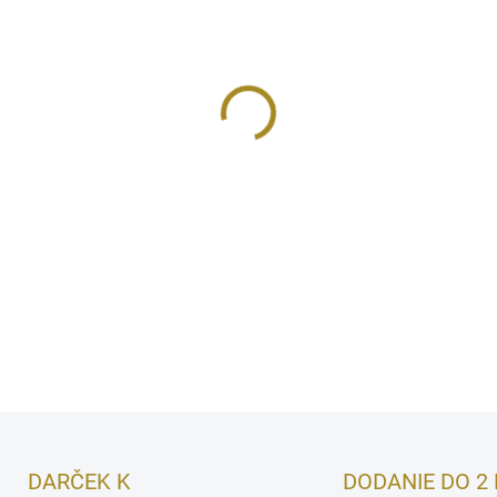
MÔŽEME DORUČIŤ DO:
11.8.2
−
+
Lattafa Musamam je unisex 
šafranu, po ktorých nasleduj
základ z kadidla, akigalawoo
dojem.
DETAILNÉ INFORMÁCIE
DARČEK K
DODANIE DO 2 