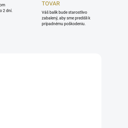
TOVAR
dom
 2 dní.
Váš balík bude starostlivo
zabalený, aby sme predišli k
prípadnému poškodeniu.
AKCIA
ADOM
SKLADOM
Armaf Odyssey Mega