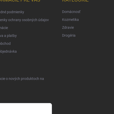
Domácnosť
dné podmienky
Kozmetika
enky ochrany osobných údajov
Zdravie
mácie
Drogéria
a a platby
obchod
objednávka
ácie o nových produktoch na