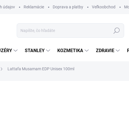
h údajov
Reklamácie
Doprava a platby
Veľkoobchod
Mo
Hľadať
UZÉRY
STANLEY
KOZMETIKA
ZDRAVIE
Lattafa Musamam EDP Unisex 100ml
ZNAČKA:
LATTAFA
€28,70
€23,33 bez DPH
Jednotková
€287 / 1 l
cena:
SKLADOM