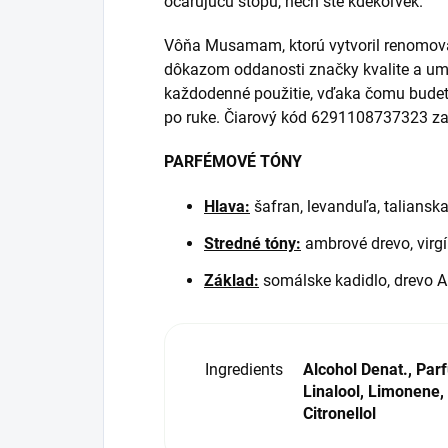
očarujúcu stopu, nech ste kdekoľvek.
Vôňa Musamam, ktorú vytvoril renomova
dôkazom oddanosti značky kvalite a ume
každodenné použitie, vďaka čomu budete
po ruke. Čiarový kód 6291108737323 zaru
PARFÉMOVÉ TÓNY
Hlava:
šafran, levanduľa, talians
Stredné tóny:
ambrové drevo, virgí
Základ:
somálske kadidlo, drevo Ak
Ingredients
Alcohol Denat., Par
Linalool, Limonene, 
Citronellol