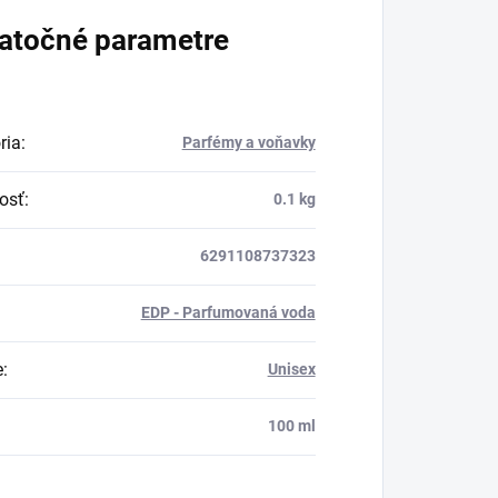
atočné parametre
ria
:
Parfémy a voňavky
osť
:
0.1 kg
6291108737323
EDP - Parfumovaná voda
e
:
Unisex
:
100 ml