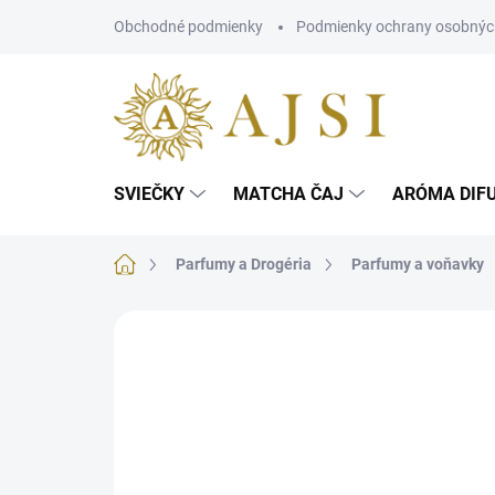
Prejsť
Obchodné podmienky
Podmienky ochrany osobnýc
na
obsah
SVIEČKY
MATCHA ČAJ
ARÓMA DIF
Domov
Parfumy a Drogéria
Parfumy a voňavky
Neohodnotené
Podrobnosti hodnotenia