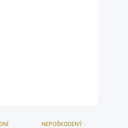
026
MOŽNOSTI DORUČENIA
Pridať do košíka
vôňa s vrchnými tónmi mandarínky, levandule a
e srdce z muškátu, cédra a jantárového dreva. Jej
du a cistu zanecháva dlhotrvajúci, zemistý
OPÝTAŤ SA
STRÁŽIŤ
DNÍ
NEPOŠKODENÝ