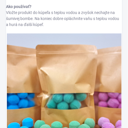
Ako používať?
Vložte produkt do kúpeľa s teplou vodou a zvyšok nechajte na
šumivej bombe. Na koniec dobre opláchnite vaňu s teplou vodou
a hurá na ďalší kúpeľ.