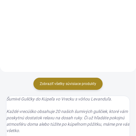
Romantika vo vani. Relaxačná a
Šumivá bomba do kúpeľa pre
luxusná kúpeľ so skutočnými
deti s vôňou jahoda a
lupeňmi.
guava, poskytuje viac peny, čo
znamená, viac bubliniek = viac
zábavy!
Zobraziť všetky súvisiace produkty
Šumivé Guličky do Kúpeľa vo Vrecku s vôňou Levanduľa.
Každé vrecúško obsahuje 20 našich šumivých guličiek, ktoré vám
poskytnú dostatok relaxu na dosah ruky. Či už hľadáte pokojnú
atmosféru doma alebo túžite po kúpeľnom pôžitku, máme pre vás
všetko.