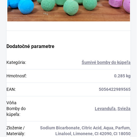
Dodatočné parametre
Kategória
:
Šumivé bomby do kúpeľa
Hmotnosť
:
0.285 kg
EAN
:
5056422989565
Vôňa
Bomby do
Levanduľa
,
Svieža
kúpeľa
:
Zloženie /
Sodium Bicarbonate, Citric Acid, Aqua, Parfum,
Materiály
:
Linalool, Limonene, CI 42090, CI 18050