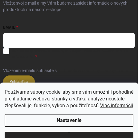
Vložte svoj e-mail a my Vám budeme zasielať informácie o nových
produktoch na našom e-shope.
EMAIL
Súhlas so spracovaním osobných údajov - odoslanie Newsletter.
Viac
informácií tu:
Vložením e-mailu súhlasíte s
podmienkami ochrany osobných údajov
Prihlásiť sa
Používame súbory cookie, aby sme vám umožnili pohodlné
prehliadanie webovej stránky a vďaka analýze neustále
Veľkoobchod ESSENZE LAVANDERIE
zlepšovali jej funkcie, výkon a použiteľnosť.
Viac informácií
Veľkoobchod SALIMBENI PROFUMI ROMA
Nastavenie
Zľava 10 % na prvý
Copyright 2026
Ajsi.sk
. Všetky práva vyhradené.
Upraviť nastavenie cookies