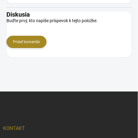
Diskusia
Buďte prvý, kto napíše príspevok k tejto položke.
Pridať komentár
Z
á
p
ä
t
i
KONTAKT
e