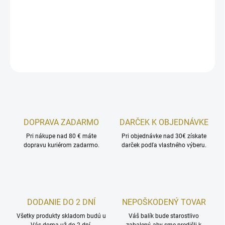
Šumivé Guličky do Kúpeľa vo Vrecku s vôňou Levanduľa.
DETAILNÉ INFORMÁCIE
OPÝTAŤ SA
STRÁŽIŤ
DOPRAVA ZADARMO
DARČEK K OBJEDNÁVKE
Pri nákupe nad 80 € máte
Pri objednávke nad 30€ získate
dopravu kuriérom zadarmo.
darček podľa vlastného výberu.
DODANIE DO 2 DNÍ
NEPOŠKODENÝ TOVAR
Všetky produkty skladom budú u
Váš balík bude starostlivo