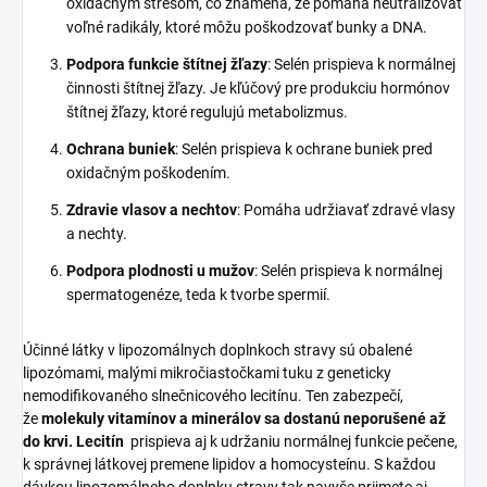
oxidačným stresom, čo znamená, že pomáha neutralizovať
voľné radikály, ktoré môžu poškodzovať bunky a DNA.
Podpora funkcie štítnej žľazy
: Selén prispieva k normálnej
činnosti štítnej žľazy. Je kľúčový pre produkciu hormónov
štítnej žľazy, ktoré regulujú metabolizmus.
Ochrana buniek
: Selén prispieva k ochrane buniek pred
oxidačným poškodením.
Zdravie vlasov a nechtov
: Pomáha udržiavať zdravé vlasy
a nechty.
Podpora plodnosti u mužov
: Selén prispieva k normálnej
spermatogenéze, teda k tvorbe spermií.
Účinné látky v lipozomálnych doplnkoch stravy sú obalené
lipozómami, malými mikročiastočkami tuku z geneticky
nemodifikovaného slnečnicového lecitínu. Ten zabezpečí,
že
molekuly vitamínov a minerálov sa dostanú neporušené až
do krvi. Lecitín
prispieva aj k udržaniu normálnej funkcie pečene,
k správnej látkovej premene lipidov a homocysteínu. S každou