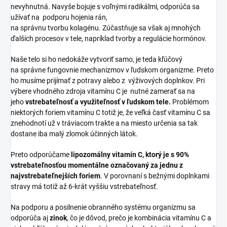
nevyhnutná. Navyše bojuje s voľnými radikálmi, odporúča sa
užívať na podporu hojenia rán,
na správnu tvorbu kolagénu. Zúčastňuje sa však aj mnohých
ďalších procesov v tele, napríklad tvorby a regulácie hormónov.
Naše telo si ho nedokáže vytvoriť samo, je teda kľúčový
na správne fungovnie mechanizmov v ľudskom organizme. Preto
ho musíme prijímať z potravy alebo z výživových doplnkov. Pri
výbere vhodného zdroja vitamínu C je nutné zamerať sa na
jeho
vstrebateľnosť a využiteľnosť v ľudskom tele.
Problémom
niektorých foriem vitamínu C totiž je, že veľká časť vitamínu C sa
znehodnotí už v tráviacom trakte a na miesto určenia sa tak
dostane iba malý zlomok účinných látok.
Preto odporúčame
lipozomálny vitamín C, ktorý je s 90%
vstrebateľnosťou momentálne označovaný za jednu z
najvstrebateľnejších foriem
. V porovnaní s bežnými doplnkami
stravy má totiž až 6-krát vyššiu vstrebateľnosť.
Na podporu a posilnenie obranného systému organizmu sa
odporúča aj
zinok
, čo je dôvod, prečo je kombinácia vitamínu C a