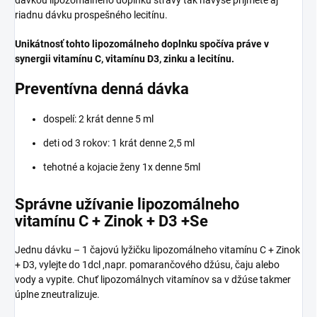
dávkou lipozomálneho doplnku stravy tak navyše prijmete aj
riadnu dávku prospešného lecitínu.
Unikátnosť tohto lipozomálneho doplnku spočíva práve v
synergii vitamínu C, vitamínu D3, zinku a lecitínu.
Preventívna denná dávka
dospelí: 2 krát denne 5 ml
deti od 3 rokov: 1 krát denne 2,5 ml
tehotné a kojacie ženy 1x denne 5ml
Správne užívanie lipozomálneho
vitamínu C + Zinok + D3 +Se
Jednu dávku – 1 čajovú lyžičku lipozomálneho vitamínu C + Zinok
+ D3, vylejte do 1dcl ,napr. pomarančového džúsu, čaju alebo
vody a vypite. Chuť lipozomálnych vitamínov sa v džúse takmer
úplne zneutralizuje.