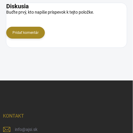
Diskusia
Buďte prvý, kto napíše príspevok k tejto položke.
Pridať komentár
Z
á
p
ä
t
i
KONTAKT
e
info
@
ajsi.sk