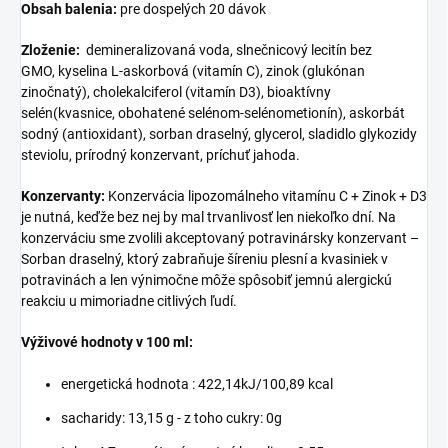
Obsah balenia:
pre dospelých 20 dávok
Zloženie:
demineralizovaná voda, slnečnicový lecitín bez
GMO, kyselina L-askorbová (vitamín C), zinok (glukónan
zinočnatý), cholekalciferol (vitamín D3), bioaktívny
selén(kvasnice, obohatené selénom-selénometionín), askorbát
sodný (antioxidant), sorban draselný, glycerol, sladidlo glykozidy
steviolu, prírodný konzervant, príchuť jahoda.
Konzervanty:
Konzervácia lipozomálneho vitamínu C + Zinok + D3
je nutná, keďže bez nej by mal trvanlivosť len niekoľko dní. Na
konzerváciu sme zvolili akceptovaný potravinársky konzervant –
Sorban draselný, ktorý zabraňuje šíreniu plesní a kvasiniek v
potravinách a len výnimočne môže spôsobiť jemnú alergickú
reakciu u mimoriadne citlivých ľudí.
Výživové hodnoty v 100 ml:
energetická hodnota : 422,14kJ/100,89 kcal
sacharidy: 13,15 g - z toho cukry: 0g