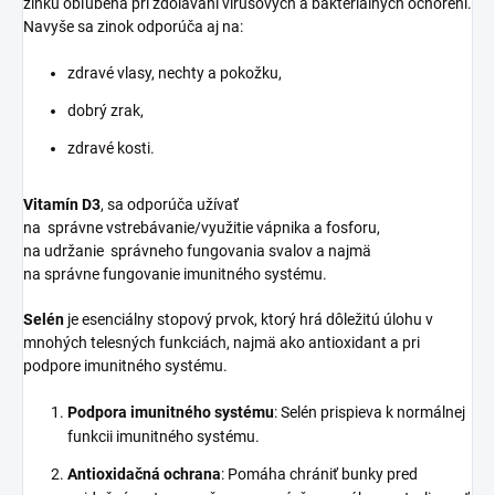
zinku obľúbená pri zdolávaní vírusových a bakteriálnych ochorení.
Navyše sa zinok odporúča aj na:
zdravé vlasy, nechty a pokožku,
dobrý zrak,
zdravé kosti.
Vitamín D3
, sa odporúča užívať
na správne vstrebávanie/využitie vápnika a fosforu,
na udržanie správneho fungovania svalov a najmä
na správne fungovanie imunitného systému.
Selén
je esenciálny stopový prvok, ktorý hrá dôležitú úlohu v
mnohých telesných funkciách, najmä ako antioxidant a pri
podpore imunitného systému.
Podpora imunitného systému
: Selén prispieva k normálnej
funkcii imunitného systému.
Antioxidačná ochrana
: Pomáha chrániť bunky pred