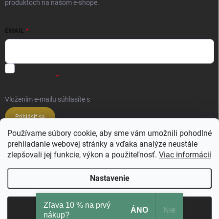
produktoch na našom e-shope.
EMAIL
Súhlas so spracovaním osobných údajov - odoslanie Newsletter.
Viac
informácií tu:
Vložením e-mailu súhlasíte s
podmienkami ochrany osobných údajov
Prihlásiť sa
Používame súbory cookie, aby sme vám umožnili pohodlné
prehliadanie webovej stránky a vďaka analýze neustále
Veľkoobchod ESSENZE LAVANDERIE
zlepšovali jej funkcie, výkon a použiteľnosť.
Viac informácií
Veľkoobchod SALIMBENI PROFUMI ROMA
Nastavenie
Zľava 10 % na prvý
Copyright 2026
Ajsi.sk
. Všetky práva vyhradené.
Upraviť nastavenie cookies
Odmietnuť
Súhlasím
ÁNO
Nie
nákup?