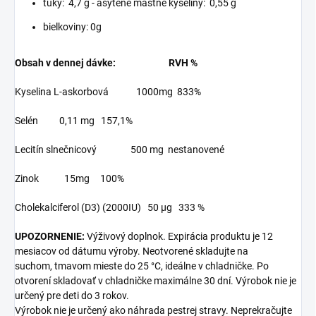
tuky: 4,7 g - asýtené mastné kyseliny: 0,55 g
bielkoviny: 0g
Obsah v dennej dávke: RVH %
Kyselina L-askorbová 1000mg 833%
Selén 0,11 mg 157,1%
Lecitín slnečnicový 500 mg nestanovené
Zinok 15mg 100%
Cholekalciferol (D3) (2000IU) 50 µg 333 %
UPOZORNENIE:
Výživový doplnok. Expirácia produktu je 12
mesiacov od dátumu výroby. Neotvorené skladujte na
suchom, tmavom mieste do 25 °C, ideálne v chladničke. Po
otvorení skladovať v chladničke maximálne 30 dní. Výrobok nie je
určený pre deti do 3 rokov.
Výrobok nie je určený ako náhrada pestrej stravy. Neprekračujte