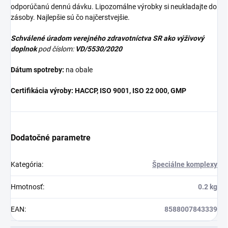
odporúčanú dennú dávku. Lipozomálne výrobky si neukladajte do
zásoby. Najlepšie sú čo najčerstvejšie.
Schválené úradom verejného zdravotníctva SR ako výživový
doplnok
pod číslom:
VD/5530/2020
Dátum spotreby:
na obale
Certifikácia výroby: HACCP, ISO 9001, ISO 22 000, GMP
Dodatočné parametre
Kategória
:
Špeciálne komplexy
Hmotnosť
:
0.2 kg
EAN
:
8588007843339