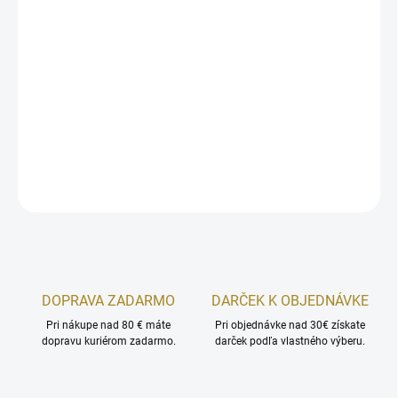
−
+
Pridať do košíka
Vitamín C so zinkom, selénom a vitamínom D3 v mega dávke 2000
IU sú ideálna SUPER kombinácia na podporu imunity a na boj proti
virózam.
DETAILNÉ INFORMÁCIE
OPÝTAŤ SA
STRÁŽIŤ
DOPRAVA ZADARMO
DARČEK K OBJEDNÁVKE
Pri nákupe nad 80 € máte
Pri objednávke nad 30€ získate
dopravu kuriérom zadarmo.
darček podľa vlastného výberu.