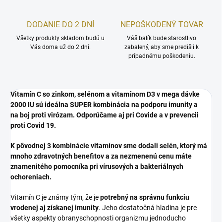
DODANIE DO 2 DNÍ
NEPOŠKODENÝ TOVAR
Všetky produkty skladom budú u
Váš balík bude starostlivo
Vás doma už do 2 dní.
zabalený, aby sme predišli k
prípadnému poškodeniu.
Vitamín C so zinkom, selénom a vitamínom D3 v mega dávke
2000 IU sú ideálna SUPER kombinácia na podporu imunity a
na boj proti virózam. Odporúčame aj pri Covide a v prevencii
proti Covid 19.
K pôvodnej 3 kombinácie vitamínov sme dodali selén, ktorý má
mnoho zdravotných benefitov a za nezmenenú cenu máte
znamenitého pomocníka pri vírusových a bakteriálnych
ochoreniach.
Vitamín C je známy tým, že je
potrebný na správnu funkciu
vrodenej aj získanej imunity
. Jeho dostatočná hladina je pre
všetky aspekty obranyschopnosti organizmu jednoducho