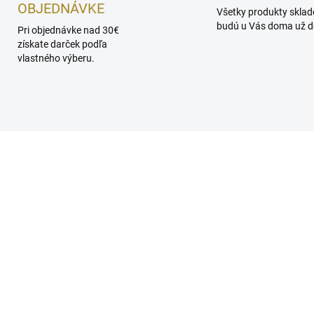
OBJEDNÁVKE
Všetky produkty skla
budú u Vás doma už do
Pri objednávke nad 30€
získate darček podľa
vlastného výberu.
ZA
SKLADOM
SKL
RIA GALLAND 262
MARIA GALLAND 660