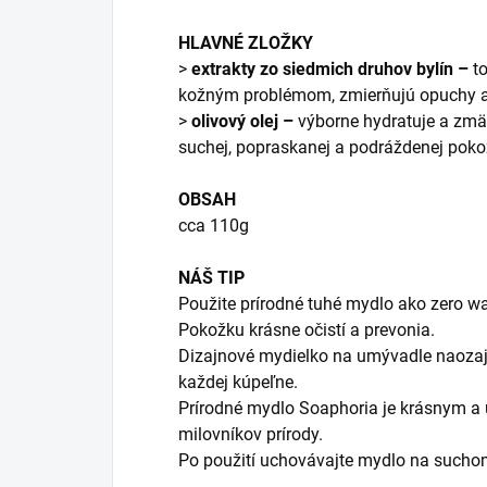
HLAVNÉ ZLOŽKY
>
extrakty zo siedmich druhov bylín –
t
kožným problémom, zmierňujú opuchy a
>
olivový olej –
výborne hydratuje a zmäk
suchej, popraskanej a podráždenej pok
OBSAH
cca 110g
NÁŠ TIP
Použite prírodné tuhé mydlo ako zero wa
Pokožku krásne očistí a prevonia.
Dizajnové mydielko na umývadle naozaj 
každej kúpeľne.
Prírodné mydlo Soaphoria je krásnym a
milovníkov prírody.
Po použití uchovávajte mydlo na sucho