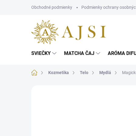
Prejsť
Obchodné podmienky
Podmienky ochrany osobnýc
na
obsah
SVIEČKY
MATCHA ČAJ
ARÓMA DIF
Domov
Kozmetika
Telo
Mydlá
Magické
Neohodnotené
Podrobnosti hodnotenia