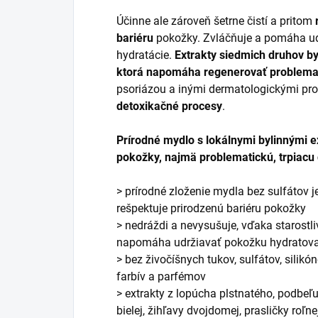
Účinne ale zároveň šetrne čistí a pritom
bariéru
pokožky. Zvláčňuje a pomáha ud
hydratácie.
Extrakty siedmich druhov byl
ktorá napomáha regenerovať problema
psoriázou a inými dermatologickými pr
detoxikačné procesy
.
Prírodné mydlo s lokálnymi bylinnými e
pokožky, najmä problematickú, trpiacu 
> prírodné zloženie mydla bez sulfátov j
rešpektuje prirodzenú bariéru pokožky
> nedráždi a nevysušuje, vďaka starost
napomáha udržiavať pokožku hydratova
> bez živočíšnych tukov, sulfátov, silikó
farbív a parfémov
> extrakty z lopúcha plstnatého, podbeľ
bielej, žihľavy dvojdomej, prasličky roľn