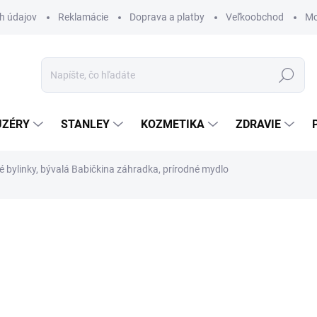
h údajov
Reklamácie
Doprava a platby
Veľkoobchod
Mo
Hľadať
UZÉRY
STANLEY
KOZMETIKA
ZDRAVIE
 bylinky, bývalá Babičkina záhradka, prírodné mydlo
ZNAČKA:
SOAPHORIA
€5,15
€4,19 bez DPH
Jednotková
€46,82 / 1 kg
cena:
SKLADOM