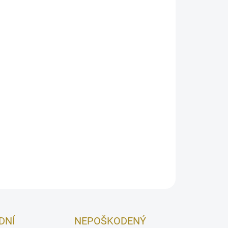
026
MOŽNOSTI DORUČENIA
Pridať do košíka
v unikátnom, ručne vyrobenom mydle. Prírodné
h rastlinných olejov a masiel a rastlinného
áždi pokožku.
OPÝTAŤ SA
STRÁŽIŤ
DNÍ
NEPOŠKODENÝ