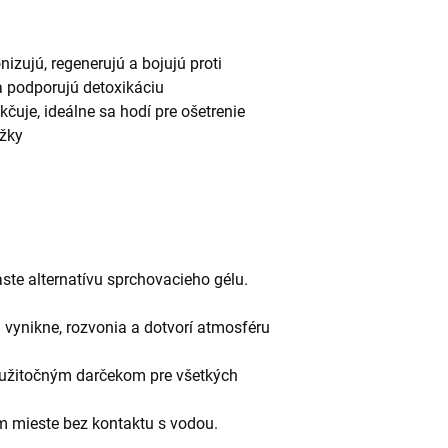
onizujú, regenerujú a bojujú proti
 podporujú detoxikáciu
čuje, ideálne sa hodí pre ošetrenie
ožky
ste alternatívu sprchovacieho gélu.
vynikne, rozvonia a dotvorí atmosféru
 užitočným darčekom pre všetkých
m mieste bez kontaktu s vodou.