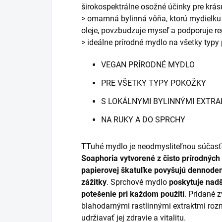
širokospektrálne osožné účinky pre krás
> omamná bylinná vôňa, ktorú mydielku 
oleje, povzbudzuje myseľ a podporuje re
> ideálne prírodné mydlo na všetky typ
VEGAN PRÍRODNÉ MYDLO
PRE VŠETKY TYPY POKOŽKY
S LOKÁLNYMI BYLINNÝMI EXTRA
NA RUKY A DO SPRCHY
TTuhé mydlo je neodmysliteľnou súčas
Soaphoria vytvorené z čisto prírodných 
papierovej škatuľke povyšujú dennoden
zážitky
. Sprchové mydlo
poskytuje nadš
potešenie pri každom použití
. Pridané 
blahodarnými rastlinnými extraktmi r
udržiavať jej zdravie a vitalitu.