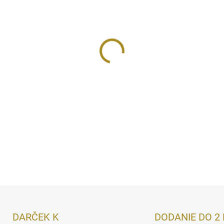
MÔŽEME DORUČIŤ DO:
10.8.2
−
+
Krása a sila prírody ukrytá 
mydlo vytvorené z organickýc
glycerínu nevysušuje a nedr
DETAILNÉ INFORMÁCIE
DARČEK K
DODANIE DO 2 