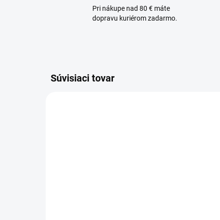
Pri nákupe nad 80 € máte
dopravu kuriérom zadarmo.
Súvisiaci tovar
SKLADOM
MARIA GALLAND 66
MA