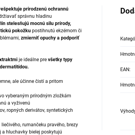
rešpektuje prirodzenú ochrannú
Dod
ržiavať správnu hladinu
ín stelesňujú mocnú silu prírody,
tickú pokožku
postihnutú ekzémom či
oblémami,
zmierniť opuchy a podporiť
Kategó
Hmotn
xtraktmi
je ideálne pre
všetky typy
dermatitídou.
EAN
:
emne, ale účinne čistí a pritom
Hmotn
livo vyberaným prírodným zložkám
nú a vyživenú
nov, ropných derivátov, syntetických
Výhod
u liečivého, rumančeku pravého, brezy
ej a hluchavky bielej poskytujú