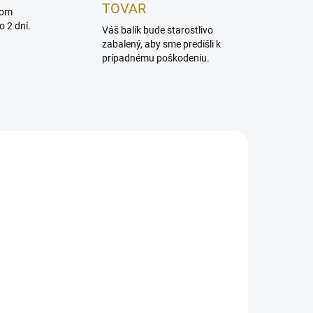
TOVAR
dom
 2 dní.
Váš balík bude starostlivo
zabalený, aby sme predišli k
prípadnému poškodeniu.
DARMO
ADOM
SKLADOM
MARIA GALLAND 300