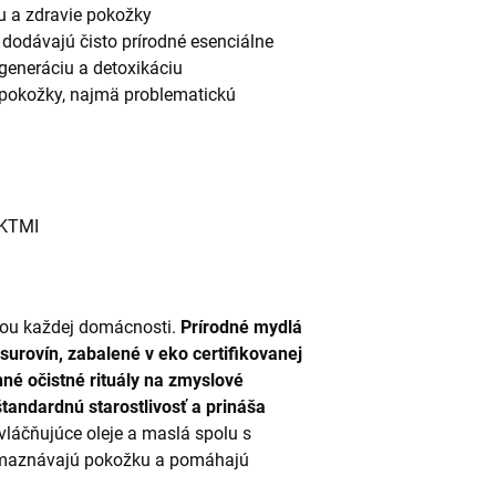
u a zdravie pokožky
dodávajú čisto prírodné esenciálne
generáciu a detoxikáciu
y pokožky, najmä problematickú
KTMI
ťou každej domácnosti.
Prírodné mydlá
surovín, zabalené v eko certifikovanej
né očistné rituály na zmyslové
tandardnú starostlivosť a prináša
zvláčňujúce oleje a maslá spolu s
ozmaznávajú pokožku a pomáhajú