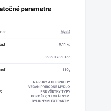
atočné parametre
ria
:
Mydlá
osť
:
0.11 kg
8586017850156
osť
:
110g
NA RUKY A DO SPRCHY,
VEGAN PRÍRODNÉ MYDLO,
y
:
PRE VŠETKY TYPY
POKOŽKY, S LOKÁLNYMI
BYLINNÝMI EXTRAKTMI