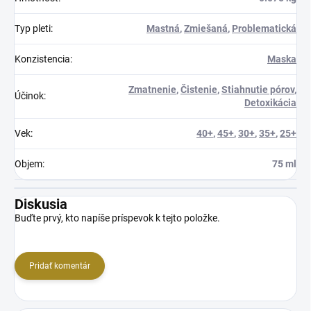
Typ pleti
:
Mastná
,
Zmiešaná
,
Problematická
Konzistencia
:
Maska
Zmatnenie
,
Čistenie
,
Stiahnutie pórov
,
Účinok
:
Detoxikácia
Vek
:
40+
,
45+
,
30+
,
35+
,
25+
Objem
:
75 ml
Diskusia
Buďte prvý, kto napíše príspevok k tejto položke.
Pridať komentár