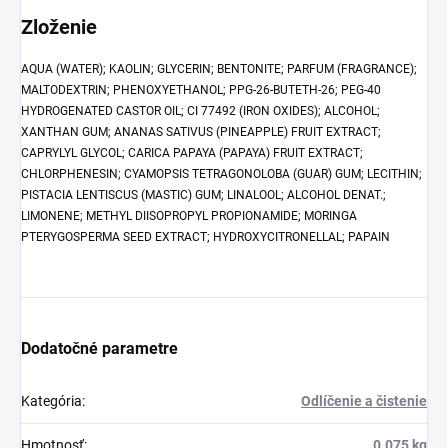
Zloženie
AQUA (WATER); KAOLIN; GLYCERIN; BENTONITE; PARFUM (FRAGRANCE);
MALTODEXTRIN; PHENOXYETHANOL; PPG-26-BUTETH-26; PEG-40
HYDROGENATED CASTOR OIL; CI 77492 (IRON OXIDES); ALCOHOL;
XANTHAN GUM; ANANAS SATIVUS (PINEAPPLE) FRUIT EXTRACT;
CAPRYLYL GLYCOL; CARICA PAPAYA (PAPAYA) FRUIT EXTRACT;
CHLORPHENESIN; CYAMOPSIS TETRAGONOLOBA (GUAR) GUM; LECITHIN;
PISTACIA LENTISCUS (MASTIC) GUM; LINALOOL; ALCOHOL DENAT.;
LIMONENE; METHYL DIISOPROPYL PROPIONAMIDE; MORINGA
PTERYGOSPERMA SEED EXTRACT; HYDROXYCITRONELLAL; PAPAIN
Dodatočné parametre
Kategória
:
Odlíčenie a čistenie
Hmotnosť
:
0.075 kg