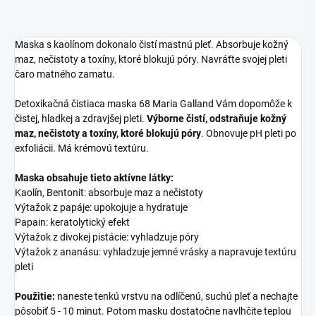
Maska s kaolínom dokonalo čistí mastnú pleť. Absorbuje kožný
maz, nečistoty a toxíny, ktoré blokujú póry. Navráťte svojej pleti
čaro matného zamatu.
Detoxikačná čistiaca maska 68 Maria Galland Vám dopomôže k
čistej, hladkej a zdravjšej pleti.
Výborne čistí, odstraňuje kožný
maz, nečistoty a toxíny, ktoré blokujú póry
. Obnovuje pH pleti po
exfoliácii. Má krémovú textúru.
Maska obsahuje tieto aktívne látky:
Kaolín, Bentonit: absorbuje maz a nečistoty
Výtažok z papáje: upokojuje a hydratuje
Papain: keratolytický efekt
Výtažok z divokej pistácie: vyhladzuje póry
Výtažok z ananásu: vyhladzuje jemné vrásky a napravuje textúru
pleti
Použitie:
naneste tenkú vrstvu na odlíčenú, suchú pleť a nechajte
pôsobiť 5 - 10 minut. Potom masku dostatočne navlhčite teplou