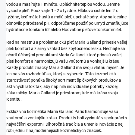
vodou a masírujte 1 minútu. Opláchnite teplou vodou. Jemne
vysušte pleť. Používajte 1 - 2 x týždne. Hĺbkovo čistite len 2 x
týždne, keď máte hustú a mdlú pleť, upchaté póry. Aby sa ideálne
obnovilo prirodzené pH, odporúčame použiť po umytí
Zmatňujúce
hydratačné tonikum 62
alebo
Hodvábne pleťové tonikumm 64
.
Rad na mastnú a problematickú pleť Maria Galland prinesie vašej
pleti komfort a žiarivý vzhľad bez zbytočného lesku. Nechajte sa
očariť účinnými produktami Maria Galland, ktoré prinesú vašej
pleti komfort a harmonizujú vašu vnútornú a vonkajšiu krásu.
Každý produkt značky Maria Galland má svoju vlatnú myseľ. Je
len na vás rozhodnúť sa, ktorý si vyberete. Táto kozmetická
starostlivosť ponúka široký sortiment špičkových produktov a
aktívnych látok tak, aby naplnila individuálne potreby každej
zákazníčky. Maria Galland je priestorom, kde má krása svoju
identitu.
Exkluzívna kozmetika Maria Galland Paris harmonizuje vašu
vnútornú a vonkajšiu krásu. Produkty boli vyvinuté v spolupráci s
najväčšími expertmi. Dlhoročná tradícia a umenie inovácie z nej
robí jednu z najmodernejších kozmetických značiek.