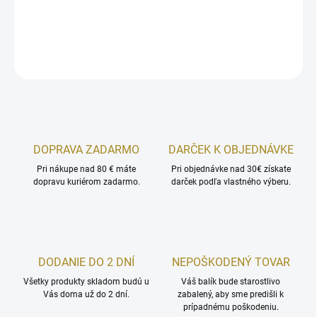
DETAILNÉ INFORMÁCIE
OPÝTAŤ SA
STRÁŽIŤ
DOPRAVA ZADARMO
DARČEK K OBJEDNÁVKE
Pri nákupe nad 80 € máte
Pri objednávke nad 30€ získate
dopravu kuriérom zadarmo.
darček podľa vlastného výberu.
DODANIE DO 2 DNÍ
NEPOŠKODENÝ TOVAR
Všetky produkty skladom budú u
Váš balík bude starostlivo
Vás doma už do 2 dní.
zabalený, aby sme predišli k
prípadnému poškodeniu.