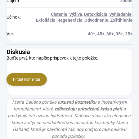
Objem
:
200ml
Čistenie
,
Výživa
,
Detoxikácia
,
Vyhladenie
,
Účinok
:
Exfoliácia
,
Regenerácia
,
Odvodnenie
,
Zoštíhlenie
Vek
:
40+
,
45+
,
30+
,
35+
,
25+
Diskusia
Buďte prvý, kto napíše príspevok k tejto položke.
Pridať komentár
Maria Galland ponúka
luxusnú kozmetiku
s inovatívnymi
formuláciami, ktoré
zdôrazňujú prirodzenú krásu pleti
a
poskytujú intenzívnu hydratáciu. Klúčové slová ako elegance,
krása a štýl sú neoddeliteľnou súčasťou kozmetiky Maria
Galland, ktorá je navrhnutá tak, aby podporovala celkovú
pohodu pokožky.