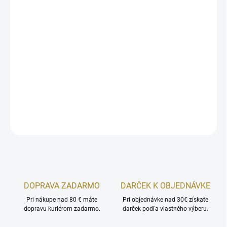
−
+
Pridať do košíka
Zažite infúziu pozitívnej energie. Jemný ošetrujúci peeling čistí a
vyživuje. Textúra sa rozplýva na pokožke a zahalí ju do
energizujúcej vône.
DETAILNÉ INFORMÁCIE
OPÝTAŤ SA
STRÁŽIŤ
DOPRAVA ZADARMO
DARČEK K OBJEDNÁVKE
Pri nákupe nad 80 € máte
Pri objednávke nad 30€ získate
dopravu kuriérom zadarmo.
darček podľa vlastného výberu.