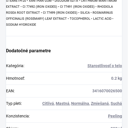
STEARETH-20 • XANTHAN GUM • DISODIUM EDTA • CRITHMUM MARITIMUM
EXTRACT • CI 77492 (IRON OXIDES) • CI 77491 (IRON OXIDES) • RHODIOLA
ROSEA ROOT EXTRACT • CI 77499 (IRON OXIDES) • SILICA • ROSMARINUS
OFFICINALIS (ROSEMARY) LEAF EXTRACT • TOCOPHEROL • LACTIC ACID •
SODIUM HYDROXIDE
Dodatočné parametre
Kategória
:
Starostlivosť o telo
Hmotnosť
:
0.2 kg
EAN
:
3416070026500
Typ pleti
:
Citlivá
,
Mastná
,
Normálna
,
Zmiešaná
,
Suchá
Konzistencia
:
Peeling