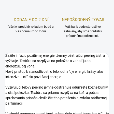
DODANIE DO 2 DNÍ
NEPOŠKODENÝ TOVAR
Všetky produkty skladom budú u
Váš balík bude starostlivo
Vás doma už do 2 dní.
zabalený, aby sme predišli k
prípadnému poškodeniu.
Zažite infúziu pozitívnej energie. Jemný ošetrujúci peeling čistí a
vyživuje. Textúra sa rozplýva na pokožke a zahalí ju do
energizujúcej vône.
Nový prístup k starostlivosti o telo, odhaľuje energiu krásy, ako
intenzívnu infúziu pozitívnej energie
Vyživujúci telový peeling jemne odstraňuje odumreté kožné bunky
a čistí pokožku. Textúra sa priamo rozplýva na koži a počas
sprchovania prináša chvíle čistého potešenia aj vďaka nádhernej
parfumácii.
Vyvinutý pomocou inovatívnej technológie Mood-boosting MG. Je