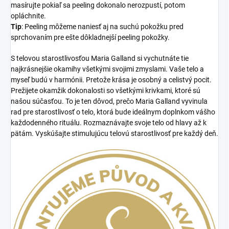
masírujte pokiaľ sa peeling dokonalo nerozpustí, potom
opláchnite.
Tip
: Peeling môžeme naniesť aj na suchú pokožku pred
sprchovaním pre ešte dôkladnejší peeling pokožky.
S telovou starostlivosťou Maria Galland si vychutnáte tie
najkrásnejšie okamihy všetkými svojimi zmyslami. Vaše telo a
myseľ budú v harmónii. Pretože krása je osobný a celistvý pocit.
Prežijete okamžik dokonalosti so všetkými krivkami, ktoré sú
našou súčasťou. To je ten dôvod, prečo Maria Galland vyvinula
rad pre starostlivosť o telo, ktorá bude ideálnym doplnkom vášho
každodenného rituálu. Rozmaznávajte svoje telo od hlavy až k
pätám. Vyskúšajte stimulujúcu telovú starostlivosť pre každý deň.