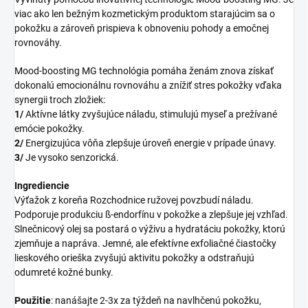
viac ako len bežným kozmetickým produktom starajúcim sa o
pokožku a zároveň prispieva k obnoveniu pohody a emočnej
rovnováhy.
Mood-boosting MG technológia pomáha ženám znova získať
dokonalú emocionálnu rovnováhu a znížiť stres pokožky vďaka
synergii troch zložiek:
1/
Aktívne látky zvyšujúce náladu, stimulujú myseľ a prežívané
emócie pokožky.
2/
Energizujúca vôňa zlepšuje úroveň energie v prípade únavy.
3/
Je vysoko senzorická.
Ingrediencie
Výťažok z koreňa Rozchodnice ružovej povzbudí náladu.
Podporuje produkciu ß-endorfínu v pokožke a zlepšuje jej vzhľad.
Slnečnicový olej sa postará o výživu a hydratáciu pokožky, ktorú
zjemňuje a napráva. Jemné, ale efektívne exfoliačné čiastočky
lieskového orieška zvyšujú aktivitu pokožky a odstraňujú
odumreté kožné bunky.
Použitie
: nanášajte 2-3x za týždeň na navlhčenú pokožku,