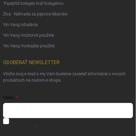
Tripeptid kolagén kráľ kolagénov
Živa - Náhrada za pijavice lekárske
Yin-Yang Inhalácia
Yin-Yang Vnútorné použitie
Yin-Yang Vonkajšie použitie
ODOBERAŤ NEWSLETTER
Vložte svoj e-mail a my Vám budeme zasielať informácie o nových
produktoch na našom e-shope.
EMAIL
Súhlas so spracovaním osobných údajov - odoslanie Newsletter.
Viac
informácií tu: