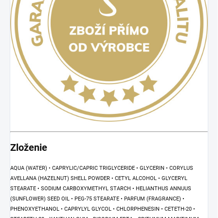
Zloženie
AQUA (WATER) • CAPRYLIC/CAPRIC TRIGLYCERIDE • GLYCERIN • CORYLUS
AVELLANA (HAZELNUT) SHELL POWDER • CETYL ALCOHOL • GLYCERYL
STEARATE • SODIUM CARBOXYMETHYL STARCH • HELIANTHUS ANNUUS
(SUNFLOWER) SEED OIL • PEG-75 STEARATE • PARFUM (FRAGRANCE) •
PHENOXYETHANOL • CAPRYLYL GLYCOL • CHLORPHENESIN • CETETH-20 •