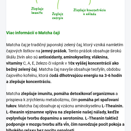
Viac informácií o Matcha čaji
Matcha čaj je tradičný japonský zelený čaj, ktorý vzniká namletím
čajových lístkov na
jemný prášok.
Tento prášok obsahuje širokú
škálu živín ako sú
antioxidanty, aminokyseliny, vláknina,
vitamíny
C, A, E, železo či vápnik v
10x vyššej koncentrácií ako
bežný zelený čaj
. Matcha čaj navyše obsahuje teofylín, obdobu
čajového kofeínu, ktorá d
odá dlhotrvajúcu energiu na 3-6 hodín
a zlepšuje koncentráciu.
Matcha
zlepšuje imunitu, pomáha detoxikovať organizmus
a
prispieva k zrýchleniu metabolizmu, čím
pomáha pri spaľovaní
tukov.
Matcha čaj obsahuje aj vzácnu aminokyselinu
L-Theainin.
L-theanin významne vplýva na zlepšenie našej nálady, keďže
ovplyvňuje tvorbu dopamínu a serotonínu. L-Theanin taktiež
podporuje v mozgu tvorbu alfa vĺn, čím navodzuje pocit pokoja a
hlbokého relaxu bez pocitu ospalosti.