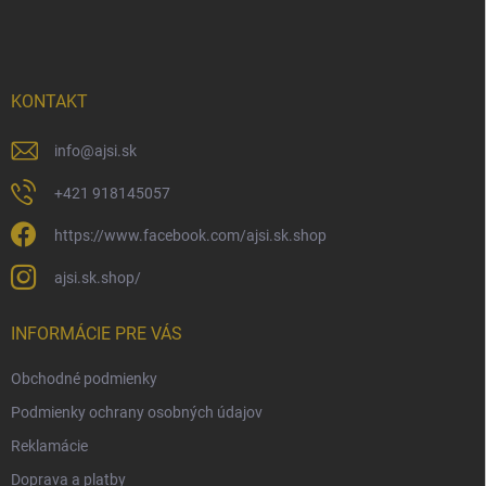
á
p
ä
t
i
KONTAKT
e
info
@
ajsi.sk
+421 918145057
https://www.facebook.com/ajsi.sk.shop
ajsi.sk.shop/
INFORMÁCIE PRE VÁS
Obchodné podmienky
Podmienky ochrany osobných údajov
Reklamácie
Doprava a platby