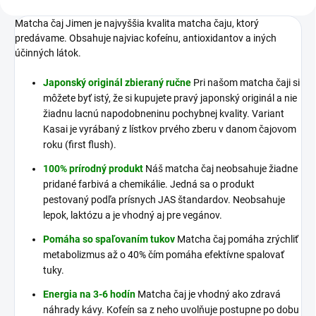
Matcha čaj Jimen je najvyššia kvalita matcha čaju, ktorý
predávame. Obsahuje najviac kofeínu, antioxidantov a iných
účinných látok.
Japonský originál zbieraný ručne
Pri našom matcha čaji si
môžete byť istý, že si kupujete pravý japonský originál a nie
žiadnu lacnú napodobneninu pochybnej kvality. Variant
Kasai je vyrábaný z lístkov prvého zberu v danom čajovom
roku (first flush).
100% prírodný produkt
Náš matcha čaj neobsahuje žiadne
pridané farbivá a chemikálie. Jedná sa o produkt
pestovaný podľa prísnych JAS štandardov. Neobsahuje
lepok, laktózu a je vhodný aj pre vegánov.
Pomáha so spaľovaním tukov
Matcha čaj pomáha zrýchliť
metabolizmus až o 40% čím pomáha efektívne spalovať
tuky.
Energia na 3-6 hodín
Matcha čaj je vhodný ako zdravá
náhrady kávy. Kofeín sa z neho uvolňuje postupne po dobu