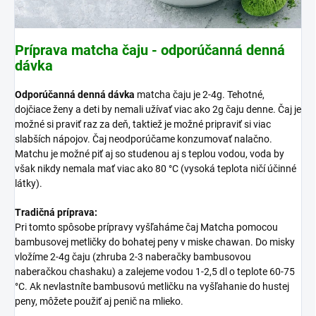
Príprava matcha čaju - odporúčanná denná
dávka
Odporúčanná denná dávka
matcha čaju je 2-4g. Tehotné,
dojčiace ženy a deti by nemali užívať viac ako 2g čaju denne. Čaj je
možné si praviť raz za deň, taktiež je možné pripraviť si viac
slabších nápojov. Čaj neodporúčame konzumovať nalačno.
Matchu je možné piť aj so studenou aj s teplou vodou, voda by
však nikdy nemala mať viac ako 80 °C (vysoká teplota ničí účinné
látky).
Tradičná príprava:
Pri tomto spôsobe prípravy vyšľaháme čaj Matcha pomocou
bambusovej metličky do bohatej peny v miske chawan. Do misky
vložíme 2-4g čaju (zhruba 2-3 naberačky bambusovou
naberačkou chashaku) a zalejeme vodou 1-2,5 dl o teplote 60-75
°C. Ak nevlastníte bambusovú metličku na vyšľahanie do hustej
peny, môžete použiť aj penič na mlieko.