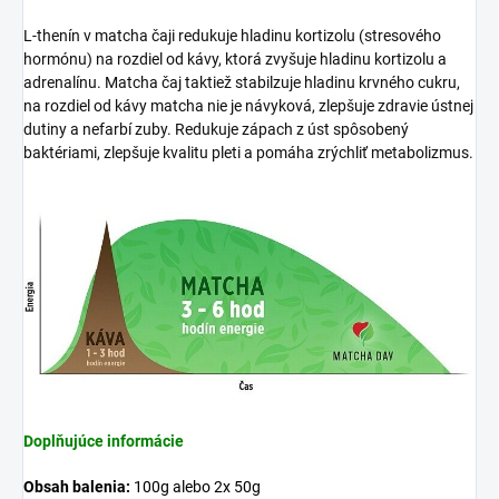
L-thenín v matcha čaji redukuje hladinu kortizolu (stresového
hormónu) na rozdiel od kávy, ktorá zvyšuje hladinu kortizolu a
adrenalínu. Matcha čaj taktiež stabilzuje hladinu krvného cukru,
na rozdiel od kávy matcha nie je návyková, zlepšuje zdravie ústnej
dutiny a nefarbí zuby. Redukuje zápach z úst spôsobený
baktériami, zlepšuje kvalitu pleti a pomáha zrýchliť metabolizmus.
Doplňujúce informácie
Obsah balenia:
100g alebo 2x 50g