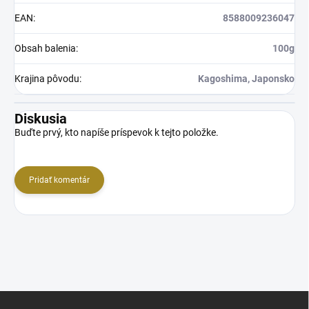
EAN
:
8588009236047
Obsah balenia
:
100g
Krajina pôvodu
:
Kagoshima, Japonsko
Diskusia
Buďte prvý, kto napíše príspevok k tejto položke.
Pridať komentár
Z