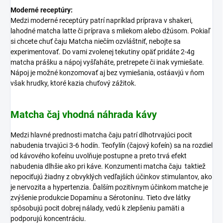
Moderné receptúry:
Medzi moderné receptúry patrí napríklad príprava v shakeri,
lahodné matcha latte či príprava s mliekom alebo džúsom. Pokiaľ
si chcete chuť čaju Matcha niečím ozvláštniť, nebojte sa
experimentovať. Do vami zvolenej tekutiny opäť pridáte 2-4g
matcha prášku a nápoj vyšľaháte, pretrepete či inak vymiešate.
Nápoj je možné konzomovať aj bez vymiešania, ostáavjú v ňom
však hrudky, ktoré kazia chuťový zážitok.
Matcha čaj vhodná náhrada kávy
Medzi hlavné prednosti matcha čaju patrí dlhotrvajúci pocit
nabudenia trvajúci 3-6 hodín. Teofylín (čajový kofeín) sa na rozdiel
od kávového kofeínu uvolňuje postupne a preto trvá efekt
nabudenia dlhšie ako pri káve. Konzumenti matcha čaju taktiež
nepociťujú žiadny z obvyklých vedľajších účinkov stimulantov, ako
je nervozita a hypertenzia. Ďalším pozitívnym účinkom matche je
zvýšenie produkcie Dopamínu a Sérotonínu. Tieto dve látky
spôsobujú pocit dobrej nálady, vedú k zlepšeniu pamäti a
podporujú koncentráciu.