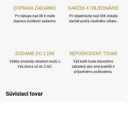
DOPRAVA ZADARMO
DARČEK K OBJEDNÁVKE
Pri nákupe nad 80 € máte
Pri objednávke nad 30€ získate
dopravu kuriérom zadarmo.
darček podľa vlastného výberu.
DODANIE DO 2 DNÍ
NEPOŠKODENÝ TOVAR
Všetky produkty skladom budú u
Váš balík bude starostlivo
Vás doma už do 2 dní.
zabalený, aby sme predišli k
prípadnému poškodeniu.
Súvisiaci tovar
AKCIA
AKCIA
Z JAPONSKA
Z JAPONSKA