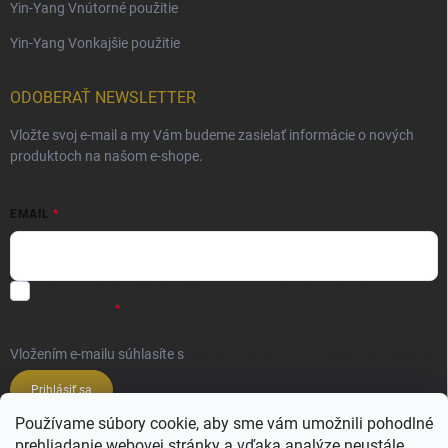
Yin-Yang Vnútorné použitie
Yin-Yang Vonkajšie použitie
ODOBERAŤ NEWSLETTER
Vložte svoj e-mail a my Vám budeme zasielať informácie o nových
produktoch na našom e-shope.
EMAIL
Súhlas so spracovaním osobných údajov - odoslanie Newsletter.
Viac
informácií tu:
Vložením e-mailu súhlasíte s
podmienkami ochrany osobných údajov
Prihlásiť sa
Používame súbory cookie, aby sme vám umožnili pohodlné
prehliadanie webovej stránky a vďaka analýze neustále