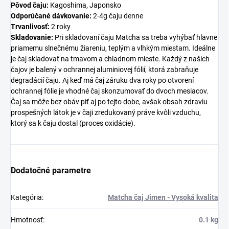
Pôvod čaju:
Kagoshima, Japonsko
Odporúčané dávkovanie:
2-4g čaju denne
Trvanlivosť:
2 roky
Skladovanie:
Pri skladovaní čaju Matcha sa treba vyhýbať hlavne
priamemu slnečnému žiareniu, teplým a vlhkým miestam. Ideálne
je čaj skladovať na tmavom a chladnom mieste. Každý z našich
čajov je balený v ochrannej aluminiovej fólií, ktorá zabraňuje
degradácií čaju. Aj keď má čaj záruku dva roky po otvorení
ochrannej fólie je vhodné čaj skonzumovať do dvoch mesiacov.
Čaj sa môže bez obáv piť aj po tejto dobe, avšak obsah zdraviu
prospešných látok je v čaji zredukovaný práve kvôli vzduchu,
ktorý sa k čaju dostal (proces oxidácie).
Dodatočné parametre
Kategória
:
Matcha čaj Jimen - Vysoká kvalita
Hmotnosť
:
0.1 kg