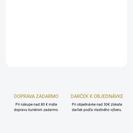
−
+
Pridať do košíka
Revitalizačné sérum s mikroihlami
DETAILNÉ INFORMÁCIE
OPÝTAŤ SA
STRÁŽIŤ
DOPRAVA ZADARMO
DARČEK K OBJEDNÁVKE
Pri nákupe nad 80 € máte
Pri objednávke nad 30€ získate
dopravu kuriérom zadarmo.
darček podľa vlastného výberu.