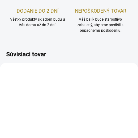
DODANIE DO 2 DNÍ
NEPOŠKODENÝ TOVAR
Všetky produkty skladom budú u
Váš balík bude starostlivo
Vás doma už do 2 dní.
zabalený, aby sme predišli k
prípadnému poškodeniu.
Súvisiaci tovar
ZADARM
SKLADOM
SKLADOM
MARIA GALLAND 300
MARIA GALLAND 761
Zmatňujúci zamatový
Pleťový spevňujúci krém