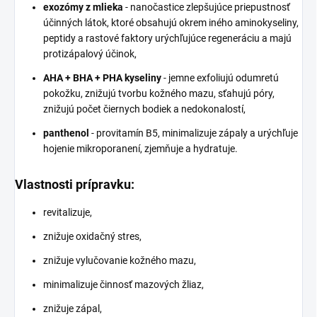
exozómy z mlieka
- nanočastice zlepšujúce priepustnosť
účinných látok, ktoré obsahujú okrem iného aminokyseliny,
peptidy a rastové faktory urýchľujúce regeneráciu a majú
protizápalový účinok,
AHA + BHA + PHA kyseliny
- jemne exfoliujú odumretú
pokožku, znižujú tvorbu kožného mazu, sťahujú póry,
znižujú počet čiernych bodiek a nedokonalostí,
panthenol
- provitamín B5, minimalizuje zápaly a urýchľuje
hojenie mikroporanení, zjemňuje a hydratuje.
Vlastnosti prípravku:
revitalizuje,
znižuje oxidačný stres,
znižuje vylučovanie kožného mazu
,
minimalizuje činnosť mazových žliaz
,
znižuje zápal,