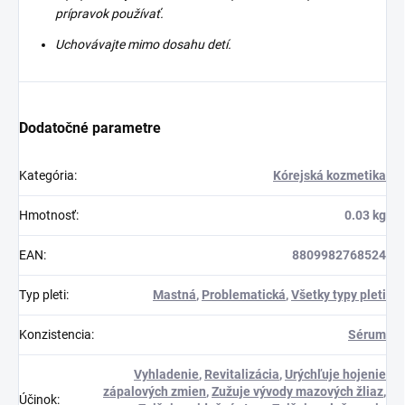
prípravok používať.
Uchovávajte mimo dosahu detí.
Dodatočné parametre
Kategória
:
Kórejská kozmetika
Hmotnosť
:
0.03 kg
EAN
:
8809982768524
Typ pleti
:
Mastná
,
Problematická
,
Všetky typy pleti
Konzistencia
:
Sérum
Vyhladenie
,
Revitalizácia
,
Urýchľuje hojenie
zápalových zmien
,
Zužuje vývody mazových žliaz
,
Účinok
: