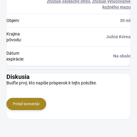
Znižuje oxidačný stres
,
Znižuje vylučovanie
kožného mazu
Objem
:
30 ml
Krajina
Južná Kórea
pôvodu
:
Dátum
Na obale
expirácie
:
Diskusia
Buďte prvý, kto napíše príspevok k tejto položke.
Pridať komentár