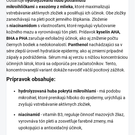
Obsahuje
hydrolyzovanú hubu potiahnutú
mikroihličkami
a
exozómy z mlieka,
ktoré maximalizujú
vstrebávanie aktívnych zložiek a posilňujú ich účinok. Obe zložky
zanechávajú na pleti pocit jemného štipkania. Zloženie
s
niacínamidom
s vlastnosťami, ktoré regulujú vylučovanie
kožného mazu a vyrovnávajú tón pleti. Prídavok
kyselín AHA,
BHA a PHA
zaručuje exfoliačný účinok, ako aj zníženie počtu
čiernych bodiek a nedokonalostí.
Panthenol
nachádzajúci sa v
sére zlepší úroveň hydratácie epidermy, ako aj zmierni prípadné
zápaly a podráždenia. Sérum má aj verziu s nižšou koncentráciou
účinných látok, ktorá sa odporúča pre začiatočníkov. Tento,
koncentrovanejší variant dokáže navodiť väčší pocitový zážitok.
Prípravok obsahuje:
hydrolyzovaná huba pokrytá mikroihlami
- má podobu
mikroihiel, ktoré prenikajú hlboko do epidermy, urýchľujú a
zvyšujú vstrebávanie aktívnych zložiek,
niacínamid
- vitamín B3, reguluje činnosť mazových žliaz,
vyrovnáva tón pleti a zosvetľuje farebné zmeny, má
upokojujúci a antioxidačný účinok,