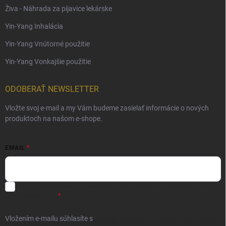
Živa - Náhrada za pijavice lekárske
Yin-Yang Inhalácia
Yin-Yang Vnútorné použitie
Yin-Yang Vonkajšie použitie
ODOBERAŤ NEWSLETTER
Vložte svoj e-mail a my Vám budeme zasielať informácie o nových
produktoch na našom e-shope.
EMAIL
Súhlas so spracovaním osobných údajov - odoslanie Newsletter.
Viac
informácií tu:
Vložením e-mailu súhlasíte s
podmienkami ochrany osobných údajov