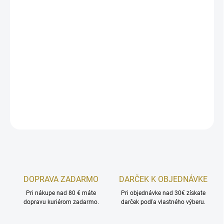
ktorý prechádza, aby sa atmosféra stala príťažlivou. Biele narcisy
zviazané jarným vetrom pre hlboký vnútorný pocit pohody.
Vytrvalé usporiadanie, opojné a rozmarné. Bohyňa HERA sa
vzdáva inštinktu, opúšťa rozum a lásku detstva. Srdce čisto
bielych kvetov dotvára kombináciu vzácnych tónov Jantáru a
pačuli. Čuchová spomienka na jedinečné milostné stretnutia a
nekonečnú kreativitu.
DETAILNÉ INFORMÁCIE
OPÝTAŤ SA
STRÁŽIŤ
DOPRAVA ZADARMO
DARČEK K OBJEDNÁVKE
Pri nákupe nad 80 € máte
Pri objednávke nad 30€ získate
dopravu kuriérom zadarmo.
darček podľa vlastného výberu.