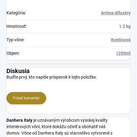
Kategória
:
Aróma difuzéry
Hmotnosť
:
1.2 kg
Typ vône
:
Kvetinová
Objem
:
1250ml
Diskusia
Buďte prvý, kto napíše príspevok k tejto položke.
Pridať komentár
Danhera Italy
je uznávaným výrobcom vysokej kvality
interiérových vôní, ktoré dokážu oživiť a obohatiť váš
domov. Vône od Danhera Italy sú starostlivo vytvorené z