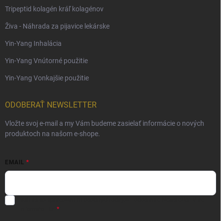
Tripeptid kolagén kráľ kolagénov
Živa - Náhrada za pijavice lekárske
Yin-Yang Inhalácia
Yin-Yang Vnútorné použitie
Yin-Yang Vonkajšie použitie
ODOBERAŤ NEWSLETTER
Vložte svoj e-mail a my Vám budeme zasielať informácie o nových
produktoch na našom e-shope.
EMAIL
Súhlas so spracovaním osobných údajov - odoslanie Newsletter.
Viac
informácií tu: