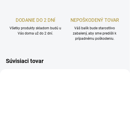
DODANIE DO 2 DNÍ
NEPOŠKODENÝ TOVAR
Všetky produkty skladom budú u
Váš balík bude starostlivo
Vás doma už do 2 dní.
zabalený, aby sme predišli k
prípadnému poškodeniu.
Súvisiaci tovar
SKLADOM
SKLADOM
NARKAO Aróma difuzér
NARKAO Aróma difuzér