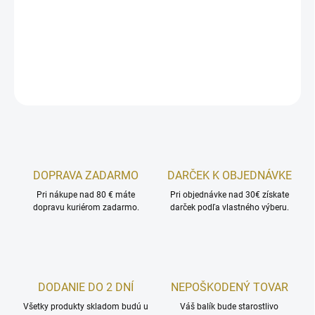
Müsli s orechmi a čokoládovými chrumkami
DETAILNÉ INFORMÁCIE
OPÝTAŤ SA
STRÁŽIŤ
DOPRAVA ZADARMO
DARČEK K OBJEDNÁVKE
Pri nákupe nad 80 € máte
Pri objednávke nad 30€ získate
dopravu kuriérom zadarmo.
darček podľa vlastného výberu.
DODANIE DO 2 DNÍ
NEPOŠKODENÝ TOVAR
Všetky produkty skladom budú u
Váš balík bude starostlivo