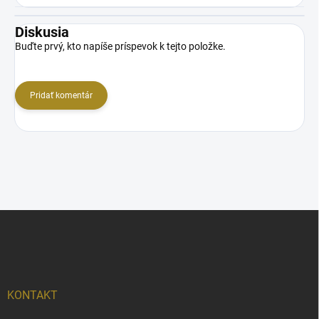
Diskusia
Buďte prvý, kto napíše príspevok k tejto položke.
Pridať komentár
Z
á
p
ä
t
i
KONTAKT
e