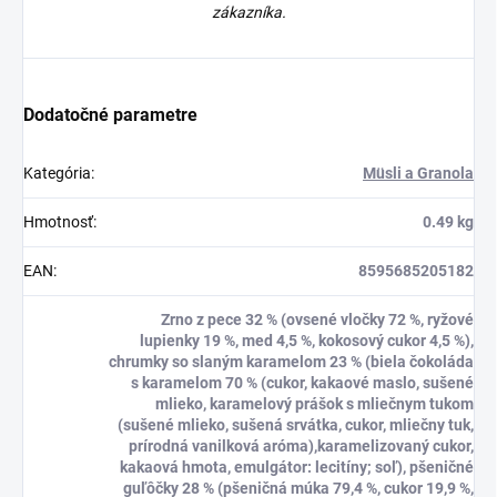
zákazníka.
Dodatočné parametre
Kategória
:
Müsli a Granola
Hmotnosť
:
0.49 kg
EAN
:
8595685205182
Zrno z pece 32 % (ovsené vločky 72 %, ryžové
lupienky 19 %, med 4,5 %, kokosový cukor 4,5 %),
chrumky so slaným karamelom 23 % (biela čokoláda
s karamelom 70 % (cukor, kakaové maslo, sušené
mlieko, karamelový prášok s mliečnym tukom
(sušené mlieko, sušená srvátka, cukor, mliečny tuk,
prírodná vanilková aróma),karamelizovaný cukor,
kakaová hmota, emulgátor: lecitíny; soľ), pšeničné
guľôčky 28 % (pšeničná múka 79,4 %, cukor 19,9 %,