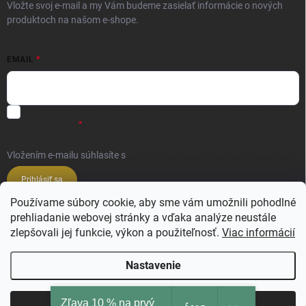
Vložte svoj e-mail a my Vám budeme zasielať informácie o nových
produktoch na našom e-shope.
EMAIL
Súhlas so spracovaním osobných údajov - odoslanie Newsletter.
Viac
informácií tu:
Vložením e-mailu súhlasíte s
podmienkami ochrany osobných údajov
Prihlásiť sa
Používame súbory cookie, aby sme vám umožnili pohodlné
prehliadanie webovej stránky a vďaka analýze neustále
Veľkoobchod ESSENZE LAVANDERIE
zlepšovali jej funkcie, výkon a použiteľnosť.
Viac informácií
Veľkoobchod SALIMBENI PROFUMI ROMA
Nastavenie
Zľava 10 % na prvý
Copyright 2026
Ajsi.sk
. Všetky práva vyhradené.
Upraviť nastavenie cookies