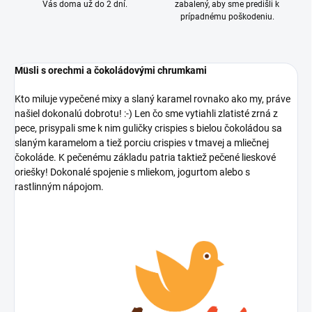
Vás doma už do 2 dní.
zabalený, aby sme predišli k
prípadnému poškodeniu.
Müsli s orechmi a čokoládovými chrumkami
Kto miluje vypečené mixy a slaný karamel rovnako ako my, práve
našiel dokonalú dobrotu! :-) Len čo sme vytiahli zlatisté zrná z
pece, prisypali sme k nim guličky crispies s bielou čokoládou sa
slaným karamelom a tiež porciu crispies v tmavej a mliečnej
čokoláde. K pečenému základu patria taktiež pečené lieskové
oriešky! Dokonalé spojenie s mliekom, jogurtom alebo s
rastlinným nápojom.