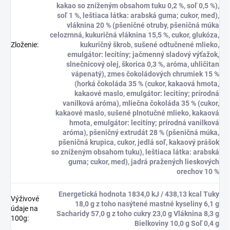
kakao so zníženým obsahom tuku 0,2 %, soľ 0,5 %),
soľ 1 %, leštiaca látka: arabská guma; cukor, med),
vláknina 20 % (pšeničné otruby, pšeničná múka
celozrnná, kukuričná vláknina 15,5 %, cukor, glukóza,
Zloženie
:
kukuričný škrob, sušené odtučnené mlieko,
emulgátor: lecitíny; jačmenný sladový výťažok,
slnečnicový olej, škorica 0,3 %, aróma, uhličitan
vápenatý), zmes čokoládových chrumiek 15 %
(horká čokoláda 35 % (cukor, kakaová hmota,
kakaové maslo, emulgátor: lecitíny; prírodná
vanilková aróma), mliečna čokoláda 35 % (cukor,
kakaové maslo, sušené plnotučné mlieko, kakaová
hmota, emulgátor: lecitíny; prírodná vanilková
aróma), pšeničný extrudát 28 % (pšeničná múka,
pšeničná krupica, cukor, jedlá soľ, kakaový prášok
so zníženým obsahom tuku), leštiaca látka: arabská
guma; cukor, med), jadrá pražených lieskových
orechov 10 %
Energetická hodnota 1834,0 kJ / 438,13 kcal Tuky
Výživové
18,0 g z toho nasýtené mastné kyseliny 6,1 g
údaje na
Sacharidy 57,0 g z toho cukry 23,0 g Vláknina 8,3 g
100g
:
Bielkoviny 10,0 g Soľ 0,4 g