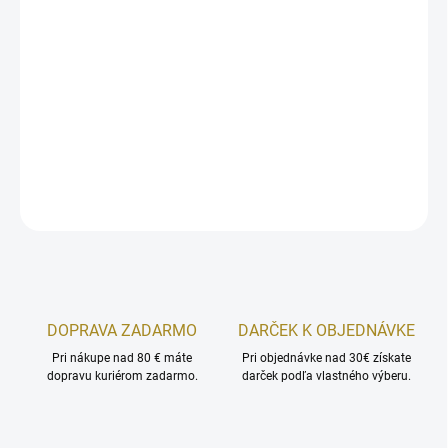
cena:
MOŽNOSTI
DORUČENIA
Špeciálne postbiotiká pre deti vo forme gumených cukríkov s
príchuťou jahody s 13 fermentovanými kmeňmi a 5 miliárd CFU v
jednej dávke, doplnené prírodným vitamínom C z aceroly.
DETAILNÉ INFORMÁCIE
OPÝTAŤ SA
STRÁŽIŤ
DOPRAVA ZADARMO
DARČEK K OBJEDNÁVKE
Pri nákupe nad 80 € máte
Pri objednávke nad 30€ získate
dopravu kuriérom zadarmo.
darček podľa vlastného výberu.