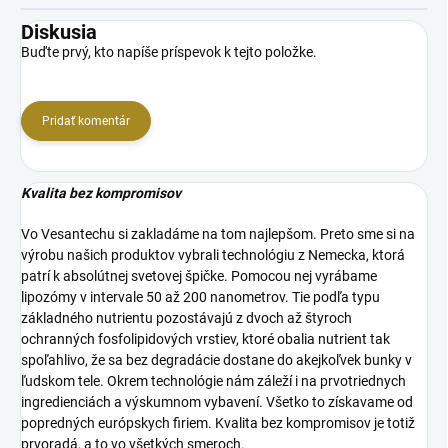
Diskusia
Buďte prvý, kto napíše príspevok k tejto položke.
Pridať komentár
Kvalita bez kompromisov
Vo Vesantechu si zakladáme na tom najlepšom. Preto sme si na
výrobu našich produktov vybrali technológiu z Nemecka, ktorá
patrí k absolútnej svetovej špičke. Pomocou nej vyrábame
lipozómy v intervale 50 až 200 nanometrov. Tie podľa typu
základného nutrientu pozostávajú z dvoch až štyroch
ochranných fosfolipidových vrstiev, ktoré obalia nutrient tak
spoľahlivo, že sa bez degradácie dostane do akejkoľvek bunky v
ľudskom tele. Okrem technológie nám záleží i na prvotriednych
ingredienciách a výskumnom vybavení. Všetko to získavame od
popredných európskych firiem. Kvalita bez kompromisov je totiž
prvoradá, a to vo všetkých smeroch.