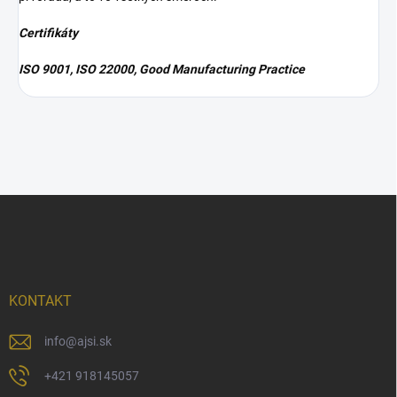
Certifikáty
ISO 9001, ISO 22000, Good Manufacturing Practice
Z
á
p
ä
t
i
KONTAKT
e
info
@
ajsi.sk
+421 918145057