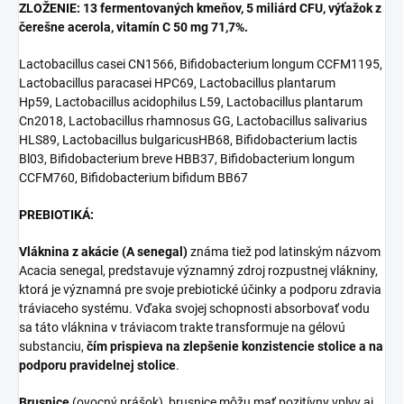
ZLOŽENIE: 13 fermentovaných kmeňov, 5 miliárd CFU, výťažok z
čerešne acerola, vitamín C 50 mg 71,7%.
Lactobacillus casei CN1566, Bifidobacterium longum CCFM1195,
Lactobacillus paracasei HPC69, Lactobacillus plantarum
Hp59, Lactobacillus acidophilus L59, Lactobacillus plantarum
Cn2018, Lactobacillus rhamnosus GG, Lactobacillus salivarius
HLS89, Lactobacillus bulgaricusHB68, Bifidobacterium lactis
Bl03, Bifidobacterium breve HBB37, Bifidobacterium longum
CCFM760, Bifidobacterium bifidum BB67
PREBIOTIKÁ:
Vláknina z akácie (A senegal)
známa tiež pod latinským názvom
Acacia senegal, predstavuje významný zdroj rozpustnej vlákniny,
ktorá je významná pre svoje prebiotické účinky a podporu zdravia
tráviaceho systému. Vďaka svojej schopnosti absorbovať vodu
sa táto vláknina v tráviacom trakte transformuje na gélovú
substanciu,
čím prispieva na zlepšenie konzistencie stolice a na
podporu pravidelnej stolice
.
Brusnice
(ovocný prášok), brusnice môžu mať pozitívny vplyv aj