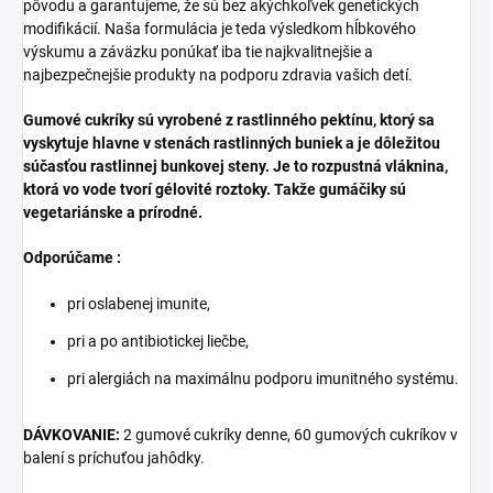
pôvodu a garantujeme, že sú bez akýchkoľvek genetických
modifikácií. Naša formulácia je teda výsledkom hĺbkového
výskumu a záväzku ponúkať iba tie najkvalitnejšie a
najbezpečnejšie produkty na podporu zdravia vašich detí.
Gumové cukríky sú vyrobené z rastlinného pektínu, ktorý sa
vyskytuje hlavne v stenách rastlinných buniek a je dôležitou
súčasťou rastlinnej bunkovej steny. Je to rozpustná vláknina,
ktorá vo vode tvorí gélovité roztoky. Takže gumáčiky sú
vegetariánske a prírodné.
Odporúčame :
pri oslabenej imunite,
pri a po antibiotickej liečbe,
pri alergiách na maximálnu podporu imunitného systému.
DÁVKOVANIE:
2 gumové cukríky denne, 60 gumových cukríkov v
balení s príchuťou jahôdky.