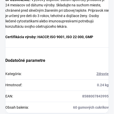
24 mesiacov od dátumu výroby. Skladujte na suchom mieste,
chránené pred slnečným žiarením pri izbovej teplote. Prípravok nie
je určený pre deti do 3 rokov, tehotné a dojčiace ženy. Osoby
liečené cytostatikami alebo imunosupresívami potrebujú
konzultáciu svojho ošetrujúceho lekára.
Certifikácia výroby: HACCP, ISO 9001, ISO 22 000, GMP
Dodatočné parametre
Kategória
:
Zdravie
Hmotnosť
:
0.24 kg
EAN
:
8588007843995
Obsah balenia
:
60 gumových cukríkov