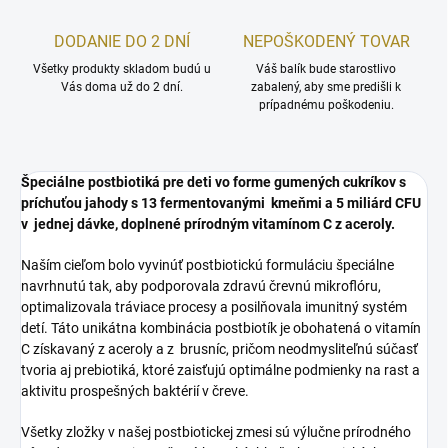
DODANIE DO 2 DNÍ
NEPOŠKODENÝ TOVAR
Všetky produkty skladom budú u
Váš balík bude starostlivo
Vás doma už do 2 dní.
zabalený, aby sme predišli k
prípadnému poškodeniu.
Špeciálne postbiotiká pre deti vo forme gumených cukríkov s
príchuťou jahody s 13 fermentovanými kmeňmi a 5 miliárd CFU
v jednej dávke, doplnené prírodným vitamínom C z aceroly.
Naším cieľom bolo vyvinúť postbiotickú formuláciu špeciálne
navrhnutú tak, aby podporovala zdravú črevnú mikroflóru,
optimalizovala tráviace procesy a posilňovala imunitný systém
detí. Táto unikátna kombinácia postbiotík je obohatená o vitamín
C získavaný z aceroly a z brusníc, pričom neodmysliteľnú súčasť
tvoria aj prebiotiká, ktoré zaisťujú optimálne podmienky na rast a
aktivitu prospešných baktérií v čreve.
Všetky zložky v našej postbiotickej zmesi sú výlučne prírodného