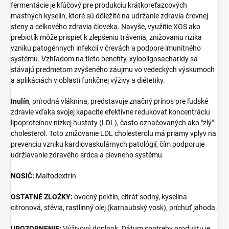
fermentácie je kľúčový pre produkciu krátkoreťazcových
mastných kyselín, ktoré sú dôležité na udržanie zdravia črevnej
steny a celkového zdravia človeka. Navyše, využitie XOS ako
prebiotík môže prispieť k zlepšeniu trávenia, znižovaniu rizika
vzniku patogénnych infekcií v črevách a podpore imunitného
systému. Vzhľadom na tieto benefity, xylooligosacharidy sa
stávajú predmetom zvýšeného záujmu vo vedeckých výskumoch
a aplikáciách v oblasti funkčnej výživy a diétetiky.
Inulín
, prírodná vláknina, predstavuje značný prínos pre ľudské
zdravie vďaka svojej kapacite efektívne redukovať koncentráciu
lipoproteínov nízkej hustoty (LDL), často označovaných ako "zlý"
cholesterol. Toto znižovanie LDL cholesterolu má priamy vplyv na
prevenciu vzniku kardiovaskulárnych patológií, čím podporuje
udržiavanie zdravého srdca a cievneho systému.
NOSIČ:
Maltodextrín
OSTATNÉ ZLOŽKY:
ovocný pektín, citrát sodný, kyselina
citronová, stévia, rastlinný olej (karnaubský vosk), príchuť jahoda.
UPOZORNENIE:
Výživový doplnok. Dátum spotreby produktu je