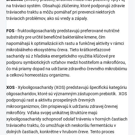
na tráviaci systém. Obsahujú zlúčeniny, ktoré podporujú zdravie
tráviaceho traktu a môžu pomáhať pri prevencii niektorých
tráviacich problémov, ako sú vredy a zápaly.
FOS
- fruktooligosacharidy predstavujú preferované nutričné
substráty pre určité benefičné bakteriálne kmene, čím
napomáhajú k optimalizácii ich rastu a funkčnej aktivity v rámci
mikrobiálneho ekosystému čreva. Tieto krátkoreťazcové
sacharidy sú z hľadiska energetického využitia kľúčové pre
podporu symbiotických vzťahov medzi hostiteľom a mikroflórou,
čo má priamy dopad na udržanie zdravého črevného mikrobiómu
a celkovú homeostázu organizmu.
XOS
- Xylooligosacharidy (XOS) predstavujú špecifickú kategóriu
oligosacharidov, ktoré sú významným zástupcom prebiotík. XOS
podporujú rast a aktivitu prospešných črevných
mikroorganizmov, čím prispievajú k udržaniu zdravej črevnej
mikroflóry. Vďaka svojej unikátnej štruktúre majú
xylooligosacharidy schopnosť odolať tráveniu v horných častiach
tráviaceho traktu, čo umožňuje ich neskoršiu fermentáciu v
dolných častiach, konkrétne v hrubom čreve. Tento proces