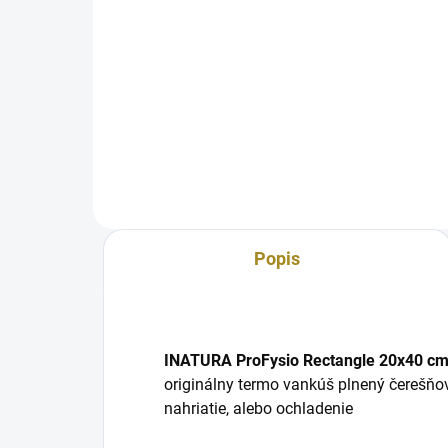
Detail
Termo vankúš obdĺžnik plnený
Ter
ľanovými semienkami
čer
Popis
INATURA ProFysio Rectangle 20x40 cm
originálny termo vankúš plnený čerešň
nahriatie, alebo ochladenie