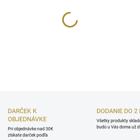
cena:
MOŽNOSTI DORUČENIA
Termo vankúš plnený čerešň
DETAILNÉ INFORMÁCIE
DARČEK K
DODANIE DO 2 
OBJEDNÁVKE
Všetky produkty skla
budú u Vás doma už do
Pri objednávke nad 30€
získate darček podľa