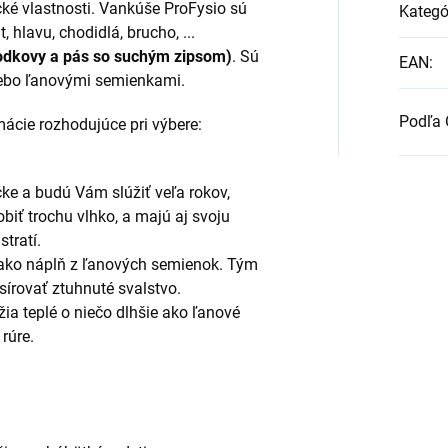
cké vlastnosti. Vankúše ProFysio sú
Kategó
 hlavu, chodidlá, brucho, ...
 podkovy a pás so suchým zipsom)
. Sú
EAN
:
lebo ľanovými semienkami.
Podľa 
ácie rozhodujúce pri výbere:
áčke a budú Vám slúžiť veľa rokov,
biť trochu vlhko, a majú aj svoju
tratí.
a ako náplň z ľanových semienok. Tým
írovať ztuhnuté svalstvo.
ržia teplé o niečo dlhšie ako ľanové
 rúre.