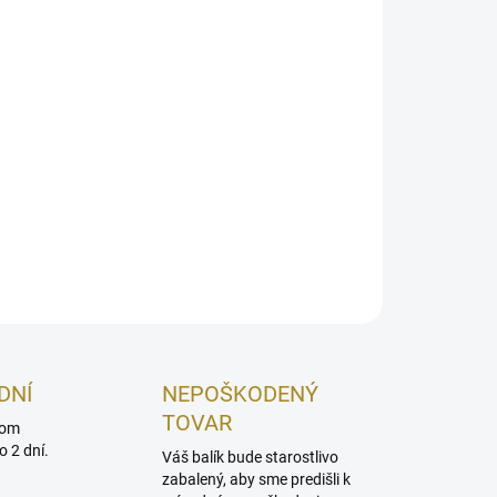
ovými kôstkami (tvar podkovy)
OPÝTAŤ SA
STRÁŽIŤ
DNÍ
NEPOŠKODENÝ
TOVAR
dom
 2 dní.
Váš balík bude starostlivo
zabalený, aby sme predišli k