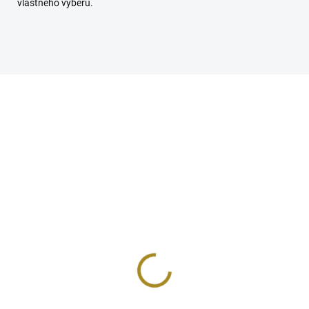
vlastného výberu.
KA
NOVINKA
SKLADOM
VYPRE
oFysio Termo Pas
ProFysio Termo Vank
x40 cm čerešňové
na krk 20x40 cm ľanov
stky
semienka
1
€23,95