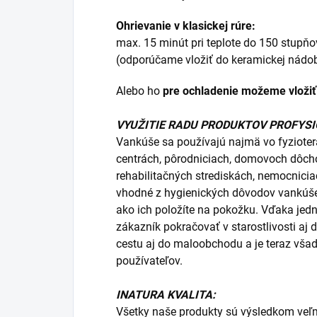
Ohrievanie v klasickej rúre:
max. 15 minút pri teplote do 150 stupňo
(odporúčame vložiť do keramickej nádo
Alebo ho
pre ochladenie možeme vložiť
VYUŽITIE RADU PRODUKTOV PROFYSI
Vankúše sa používajú najmä vo fyzioter
centrách, pôrodniciach, domovoch dôch
rehabilitačných strediskách, nemocniciac
vhodné z hygienických dôvodov vankúše
ako ich položíte na pokožku. Vďaka jedn
zákazník pokračovať v starostlivosti aj 
cestu aj do maloobchodu a je teraz vša
používateľov.
INATURA KVALITA:
Všetky naše produkty sú výsledkom veľm