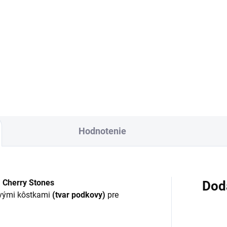
Do košíka
Detai
mo vankúš obdĺžnik plnený
Termo vankúš plnený ľanový
ešňovými kôstkami
semienkami (tvar podkovy)
Hodnotenie
 Cherry Stones
Dod
ovými kôstkami
(tvar podkovy)
pre