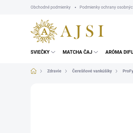
Prejsť
Obchodné podmienky
Podmienky ochrany osobnýc
na
obsah
SVIEČKY
MATCHA ČAJ
ARÓMA DIF
Domov
Zdravie
Čerešňové vankúšiky
ProFy
Neohodnotené
Podrobnosti hodnotenia
NOVINKA