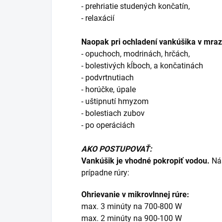
- prehriatie studených končatín,
- relaxácií
Naopak pri ochladení vankúšika v mraz
- opuchoch, modrinách, hrčách,
- bolestivých kĺboch, a končatinách
- podvrtnutiach
- horúčke, úpale
- uštipnutí hmyzom
- bolestiach zubov
- po operáciách
AKO POSTUPOVAŤ:
Vankúšik je vhodné pokropiť vodou.
Nás
prípadne rúry:
Ohrievanie v mikrovlnnej rúre:
max. 3 minúty na 700-800 W
max. 2 minúty na 900-100 W