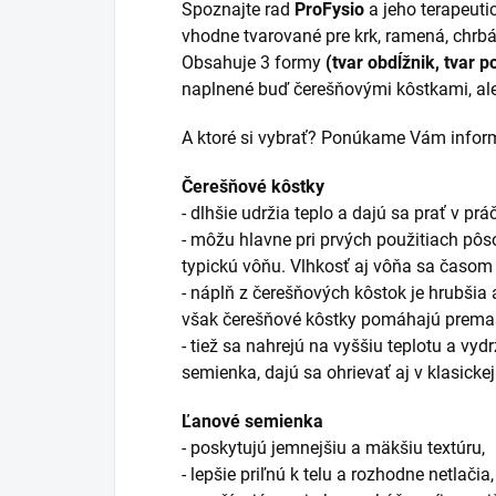
Spoznajte rad
ProFysio
a jeho terapeuti
vhodne tvarované pre krk, ramená, chrbát,
Obsahuje 3 formy
(tvar obdĺžnik, tvar
naplnené buď čerešňovými kôstkami, a
A ktoré si vybrať? Ponúkame Vám inform
Čerešňové kôstky
- dlhšie udržia teplo a dajú sa prať v pr
- môžu hlavne pri prvých použitiach pôso
typickú vôňu. Vlhkosť aj vôňa sa časom s
- náplň z čerešňových kôstok je hrubši
však čerešňové kôstky pomáhajú premas
- tiež sa nahrejú na vyššiu teplotu a vyd
semienka, dajú sa ohrievať aj v klasickej
Ľanové semienka
- poskytujú jemnejšiu a mäkšiu textúru,
- lepšie priľnú k telu a rozhodne netlačia,