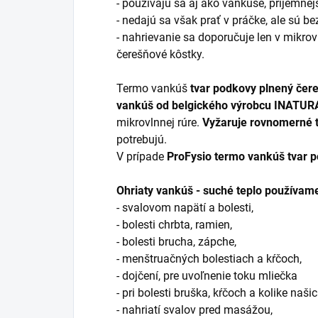
- používajú sa aj ako vankúše, príjemnejš
- nedajú sa však prať v práčke, ale sú b
- nahrievanie sa doporučuje len v mikrovl
čerešňové kôstky.
Termo vankúš
tvar podkovy plnený čer
vankúš od belgického výrobcu INATUR
mikrovlnnej rúre.
Vyžaruje rovnomerné 
potrebujú.
V prípade
ProFysio termo vankúš tvar 
Ohriaty vankúš - suché teplo používame
- svalovom napätí a bolesti,
- bolesti chrbta, ramien,
- bolesti brucha, zápche,
- menštruačných bolestiach a kŕčoch,
- dojčení, pre uvoľnenie toku mliečka
- pri bolesti bruška, kŕčoch a kolike naš
- nahriatí svalov pred masážou,