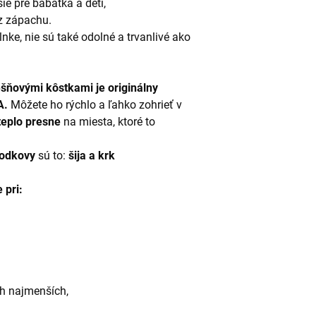
ie pre bábätká a deti,
ez zápachu.
nke, nie sú také odolné a trvanlivé ako
ešňovými kôstkami
je
originálny
A.
Môžete ho rýchlo a ľahko zohrieť v
teplo presne
na miesta, ktoré to
podkovy
sú to:
šija a krk
 pri:
ich najmenších,