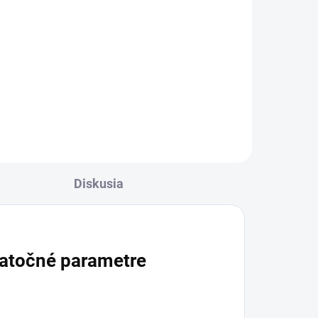
l
Do košíka
mi
Termo pás so suchým zipsom
plnený čerešňovými kôstkami
Diskusia
atočné parametre