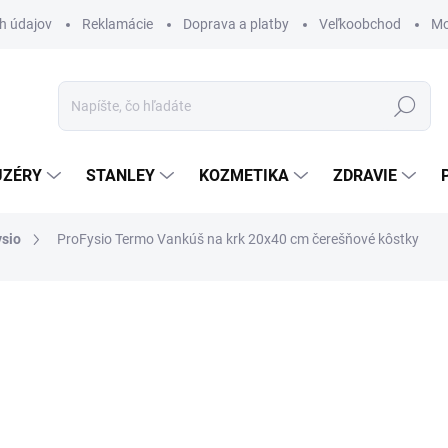
h údajov
Reklamácie
Doprava a platby
Veľkoobchod
Mo
Hľadať
UZÉRY
STANLEY
KOZMETIKA
ZDRAVIE
sio
ProFysio Termo Vankúš na krk 20x40 cm čerešňové kôstky
ZNAČKA:
INATURA
€28,50
€23,17 bez DPH
Jednotková
VYPREDANÉ