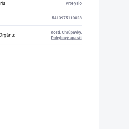
ria
:
ProFysio
5413975110028
Kosti, Chrúpavky
,
Orgánu
:
Pohybový aparát