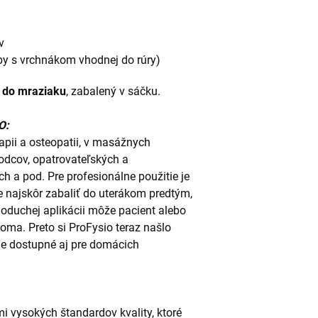
v
by s vrchnákom vhodnej do rúry)
 do mraziaku
, zabalený v sáčku.
O:
apii a osteopatii, v masážnych
odcov, opatrovateľských a
h a pod. Pre profesionálne použitie je
 najskôr zabaliť do uterákom predtým,
oduchej aplikácii môže pacient alebo
doma. Preto si ProFysio teraz našlo
de dostupné aj pre domácich
i vysokých štandardov kvality, ktoré