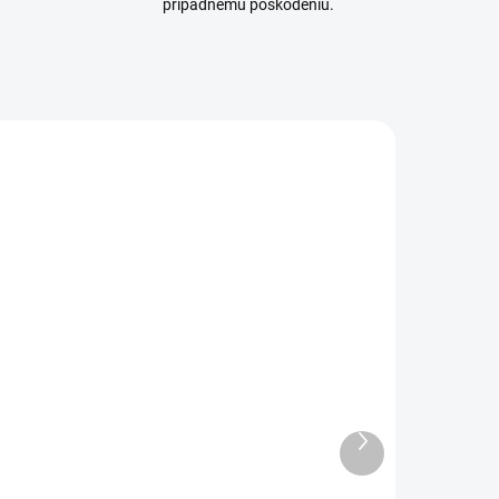
prípadnému poškodeniu.
NOVINKA
DANÉ
SKLADOM
úš
ProFysio Termo Pás
é
120x17 cm čerešňové
Ďalší
kôstky
produkt
€39