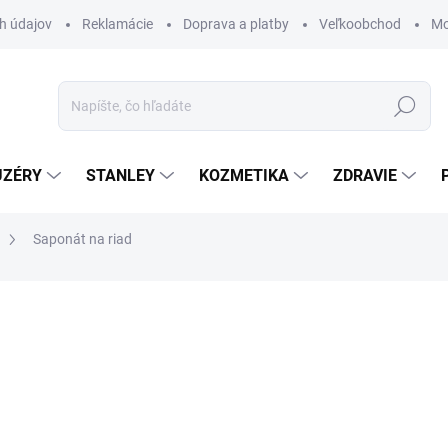
h údajov
Reklamácie
Doprava a platby
Veľkoobchod
Mo
Hľadať
UZÉRY
STANLEY
KOZMETIKA
ZDRAVIE
Saponát na riad
ZNAČKA:
DANHERA ITALY
€13,50
€10,98 bez DPH
Jednotková
€27 / 1 l
cena:
SKLADOM