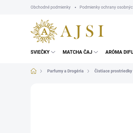
Prejsť
Obchodné podmienky
Podmienky ochrany osobnýc
na
obsah
SVIEČKY
MATCHA ČAJ
ARÓMA DIF
Domov
Parfumy a Drogéria
Čistiace prostriedky
Neohodnotené
Podrobnosti hodnotenia