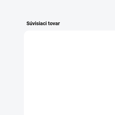
Súvisiaci tovar
SKLADOM
Po
Odmasťovací čistiaci
pr
prostriedok
€1
€18