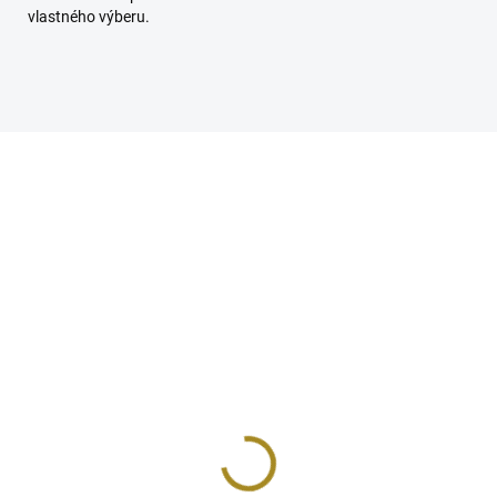
vlastného výberu.
SKLADOM
SKL
vrchový dezinfekčný
Odstraňovač vodného
ostriedok
kameňa
5,50
€13