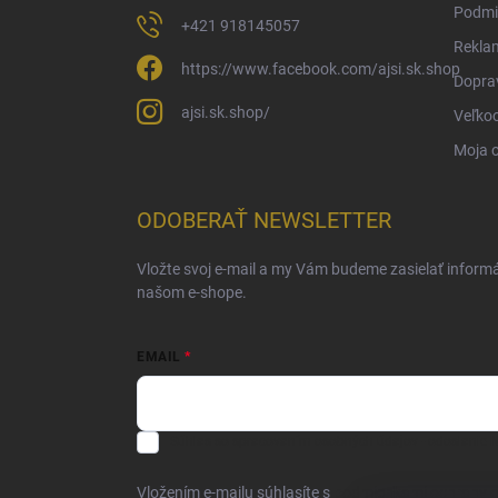
Podmi
+421 918145057
Rekla
https://www.facebook.com/ajsi.sk.shop
Doprav
ajsi.sk.shop/
Veľko
Moja 
ODOBERAŤ NEWSLETTER
Vložte svoj e-mail a my Vám budeme zasielať inform
našom e-shope.
EMAIL
Súhlas so spracovaním osobných údajov - odoslanie N
Vložením e-mailu súhlasíte s
podmienkami ochrany 