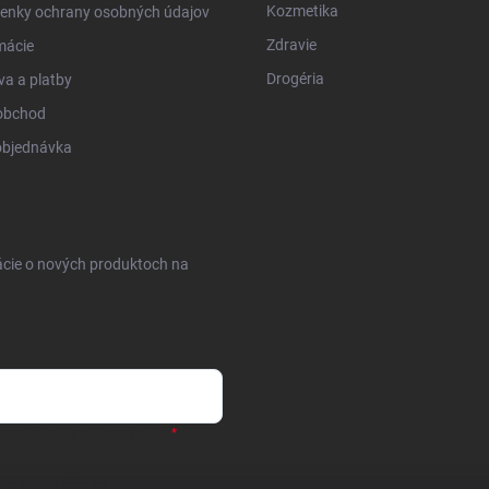
Kozmetika
enky ochrany osobných údajov
Zdravie
mácie
Drogéria
a a platby
obchod
objednávka
ácie o nových produktoch na
ewsletter.
Viac informácií tu:
osobných údajov