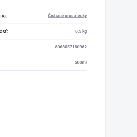
ria
:
Čistiace prostriedky
osť
:
0.5 kg
8068057180962
:
500ml