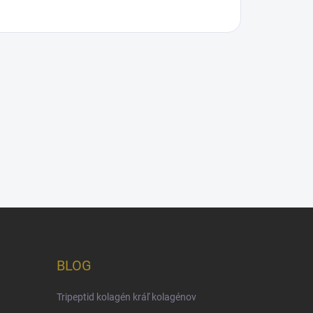
BLOG
Tripeptid kolagén kráľ kolagénov