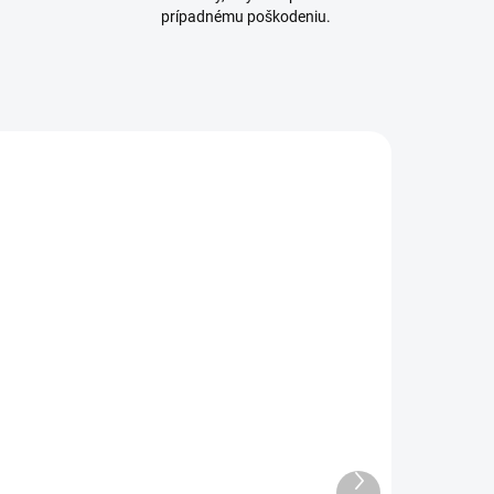
prípadnému poškodeniu.
ADOM
VYPREDANÉ
Čistič obrazoviek a
šošoviek
€18
Ďalší