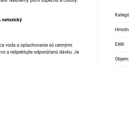
háre. Nádherný pocit úspechu a čistoty.
Kategó
 netoxický
Hmotn
EAN
:
rúca voda a oplachovanie sú cennými
o a rešpektujte odporúčanú dávku. Je
Objem