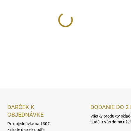
MÔŽEME DORUČIŤ DO:
7.8.20
−
+
Premeňte svoje bežné ručné 
Efektívny, bohatý, aromatick
gélové ošetrenie pre taniere a
DETAILNÉ INFORMÁCIE
DARČEK K
DODANIE DO 2 
OBJEDNÁVKE
Všetky produkty skla
budú u Vás doma už do
Pri objednávke nad 30€
získate darček podľa