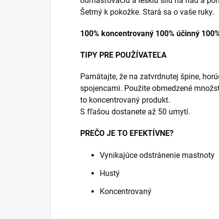
odmasťovaciu a lesklú silu na riad a po
Šetrný k pokožke. Stará sa o vaše ruky.
100% koncentrovaný 100% účinný 100%
TIPY PRE POUŽÍVATEĽA
Pamätajte, že na zatvrdnutej špine, ho
spojencami. Použite obmedzené množstv
to koncentrovaný produkt.
S fľašou dostanete až 50 umytí.
PREČO JE TO EFEKTÍVNE?
Vynikajúce odstránenie mastnoty
Hustý
Koncentrovaný