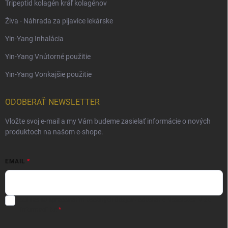
Tripeptid kolagén kráľ kolagénov
Živa - Náhrada za pijavice lekárske
Yin-Yang Inhalácia
Yin-Yang Vnútorné použitie
Yin-Yang Vonkajšie použitie
ODOBERAŤ NEWSLETTER
Vložte svoj e-mail a my Vám budeme zasielať informácie o nových
produktoch na našom e-shope.
EMAIL
Súhlas so spracovaním osobných údajov - odoslanie Newsletter.
Viac
informácií tu: