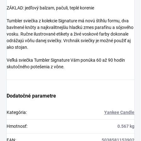
ZÁKLAD: jedľový balzam, pačuli, teplé korenie
Tumbler sviečka z kolekcie Signature má novú štíhlu formu, dva
bavlnené knôty a najkvalitnejšiu
hladkú zmes parafínu a sójového
vosku
. Ručne ilustrované etikety a živé voskové farby dokonale
odrážajú vôňu danej sviečky. Vrchnák sviečky je možné použiť aj
ako stojan.
Veľká sviečka Tumbler Signature Vám ponúka 60 až 90 hodín
skutočného potešenia z vône.
Dodatočné parametre
Kategória
:
Yankee Candle
Hmotnosť
:
0.567 kg
EAN
:
5038581153902