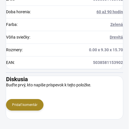
Doba horenia
:
60 až 90 hodín
Farba
:
Zelená
Vôňa sviečky
:
Drevitá
Rozmery
:
0.00 x 9.30 x 15.70
EAN
:
5038581153902
Diskusia
Buďte prvý, kto napíše príspevok k tejto položke.
Pridať komentár