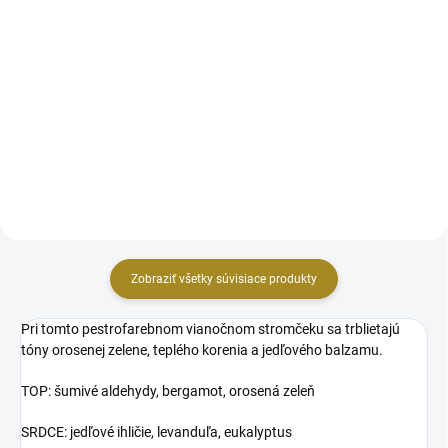
cena:
Detail
Mangová zmrzlina. Vychutnajte
si osviežujúcu lahôdku - s vôňou
Uži si chuť veľkého studeného
šťavnatého manga a vanilkovej
pohára limonády v horúcom
zmrzliny. Vaše zmysly okamžite
letnom dni. Tóny citrónového
podľahnú!
cukru zmiešané s rubínovo
červeným grepom a šťavnatým
pomelom vytvárajú osviežujúci
drink.
Zobraziť všetky súvisiace produkty
Pri tomto pestrofarebnom vianočnom stromčeku sa trblietajú
tóny orosenej zelene, teplého korenia a jedľového balzamu.
TOP:
šumivé aldehydy, bergamot, orosená zeleň
SRDCE: jedľové ihličie, levanduľa, eukalyptus