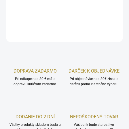
Pri tomto pestrofarebnom vianočnom stromčeku sa trblietajú
tóny orosenej zelene, teplého korenia a jedľového balzamu.
DETAILNÉ INFORMÁCIE
OPÝTAŤ SA
STRÁŽIŤ
DOPRAVA ZADARMO
DARČEK K OBJEDNÁVKE
Pri nákupe nad 80 € máte
Pri objednávke nad 30€ získate
dopravu kuriérom zadarmo.
darček podľa vlastného výberu.
DODANIE DO 2 DNÍ
NEPOŠKODENÝ TOVAR
Všetky produkty skladom budú u
Váš balík bude starostlivo