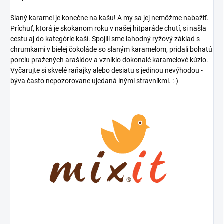
Slaný karamel je konečne na kašu! A my sa jej nemôžme nabažiť.
Príchuť, ktorá je skokanom roku v našej hitparáde chutí, si našla
cestu aj do kategórie kaší. Spojili sme lahodný ryžový základ s
chrumkami v bielej čokoláde so slaným karamelom, pridali bohatú
porciu pražených arašidov a vzniklo dokonalé karamelové kúzlo.
Vyčarujte si skvelé raňajky alebo desiatu s jedinou nevýhodou -
býva často nepozorovane ujedaná inými stravníkmi. :-)