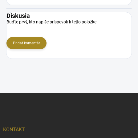
Diskusia
Buďte prvý, kto napíše príspevok k tejto položke.
Pridať komentár
Z
á
p
ä
t
i
KONTAKT
e