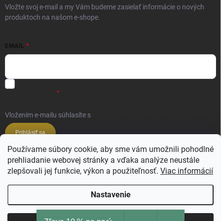
Vložte svoj e-mail a my Vám budeme zasielať informácie o nových
produktoch na našom e-shope.
EMAIL
Súhlas so spracovaním osobných údajov - odoslanie Newsletter.
Viac
informácií tu:
Vložením e-mailu súhlasíte s
podmienkami ochrany osobných údajov
Prihlásiť sa
Používame súbory cookie, aby sme vám umožnili pohodlné
prehliadanie webovej stránky a vďaka analýze neustále
Veľkoobchod ESSENZE LAVANDERIE
zlepšovali jej funkcie, výkon a použiteľnosť.
Viac informácií
Veľkoobchod SALIMBENI PROFUMI ROMA
Nastavenie