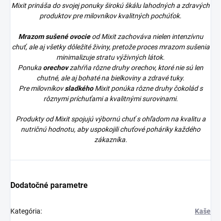
Mixit prináša do svojej ponuky širokú škálu lahodných a zdravých
produktov pre milovníkov kvalitných pochúťok.
Mrazom sušené ovocie
od Mixit zachováva nielen intenzívnu
chuť, ale aj všetky dôležité živiny, pretože proces mrazom sušenia
minimalizuje stratu výživných látok.
Ponuka
orechov
zahŕňa rôzne druhy orechov, ktoré nie sú len
chutné, ale aj bohaté na bielkoviny a zdravé tuky.
Pre milovníkov
sladkého
Mixit ponúka rôzne druhy čokolád s
rôznymi príchuťami a kvalitnými surovinami.
Produkty od Mixit spojujú výbornú chuť s ohľadom na kvalitu a
nutričnú hodnotu, aby uspokojili chuťové poháriky každého
zákazníka.
Dodatočné parametre
Kategória
:
Kaše