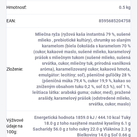
Hmotnosť
:
0.5 kg
EAN
:
8595685204758
Mliečna ryža (ryžová kaša instantná 79 %, sušené
mlieko , prebiotické kultúry), chrumky so slaným
karamelom (biela čokoláda s karamelom 70 %
(cukor, kakaové maslo, sušené mlieko, karamelový
prášok s mliečnym tukom (sušené mlieko, sušená
srvátka, cukor, mliečny tuk, prírodná vanilková
Zloženie
:
aróma), karamelizovaný cukor, kakaová hmota,
emulgátor: lecitíny; soľ), pšeničné guľôčky 28 %
(pšeničná múka 79,4 %, cukor 19,9 %, kakao so
zníženým obsahom tuku 0,2 %, soľ 0,5 %), soľ 1 %,
leštiaca látka: arabská guma; cukor, med), pražené
arašidy, karamelový prášok (odstredené mlieko,
srvátka, cukor, maslo)
Energetická hodnota 1859.0 kJ / 444.10 kcal Tuky
Výživové
18.0 g z toho nasýtené mastné kyseliny 6.1 g
údaje na
Sacharidy 56.0 g z toho cukry 22.0 g Vláknina 2.3 g
100g
:
Bielkoviny 14.0 g Soľ 0.66 g