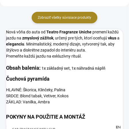
Zobraziť všetky súvisiace produkty
Nová vôňa do auta od
Teatro Fragranze Uniche
premení každú
jazdu na
zmyslový zážitok
, určený pre tých, ktorí oceňujú
vkus
a
eleganciu
. Minimalistický, moderný dizajn, vytvorený tak, aby
štýlovo a diskrétne zapadol do interiéru auta.
Premeňte každú jazdu na exkluzívny rituál.
Obsah balenia:
1x základný set, 1x náhradná náplň
Čuchová pyramída
HLAVNÉ: Škorica, Klinčeky, Palina
SRDCE: Blond tabak, Vetiver, Kokos
ZÁKLAD: Vanilka, Ambra
POKYNY NA POUŽITIE A MONTÁŽ