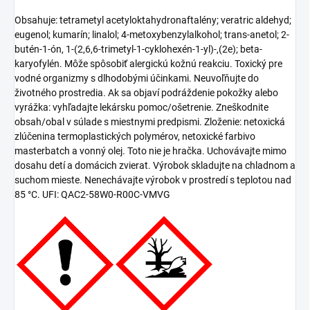
Obsahuje: tetrametyl acetyloktahydronaftalény; veratric aldehyd;
eugenol; kumarín; linalol; 4-metoxybenzylalkohol; trans-anetol; 2-
butén-1-ón, 1-(2,6,6-trimetyl-1-cyklohexén-1-yl)-,(2e); beta-
karyofylén. Môže spôsobiť alergickú kožnú reakciu. Toxický pre
vodné organizmy s dlhodobými účinkami. Neuvoľňujte do
životného prostredia. Ak sa objaví podráždenie pokožky alebo
vyrážka: vyhľadajte lekársku pomoc/ošetrenie. Zneškodnite
obsah/obal v súlade s miestnymi predpismi. Zloženie: netoxická
zlúčenina termoplastických polymérov, netoxické farbivo
masterbatch a vonný olej. Toto nie je hračka. Uchovávajte mimo
dosahu detí a domácich zvierat. Výrobok skladujte na chladnom a
suchom mieste. Nenechávajte výrobok v prostredí s teplotou nad
85 °C. UFI: QAC2-58W0-R00C-VMVG