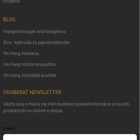
Drogéria
BLOG
Tripeptid kolagén kráľ kolagénov
Živa - Náhrada za pijavice lekárske
Yin-Yang Inhalácia
Yin-Yang Vnútorné použitie
Yin-Yang Vonkajšie použitie
ODOBERAŤ NEWSLETTER
Vložte svoj e-mail a my Vám budeme zasielať informácie o nových
produktoch na našom e-shope.
EMAIL