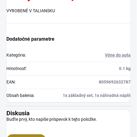
VYROBENÉ V TALIANSKU
Dodatočné parametre
Kategória
:
Vône do auta
Hmotnosť
:
0.1 kg
EAN
:
8059692632787
Obsah balenia
:
1x základný set, 1x náhradná náplň
Diskusia
Buďte prvý, kto napíše príspevok k tejto položke.