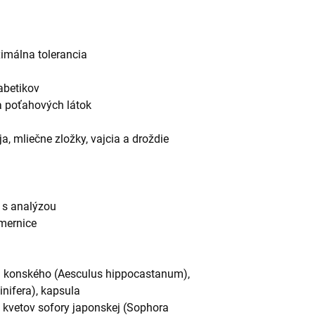
imálna tolerancia
abetikov
k a poťahových látok
ója, mliečne zložky, vajcia a droždie
y s analýzou
smernice
 konského (Aesculus hippocastanum),
inifera), kapsula
 kvetov sofory japonskej (Sophora