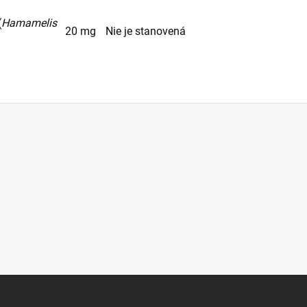
(
Hamamelis
20 mg
Nie je stanovená