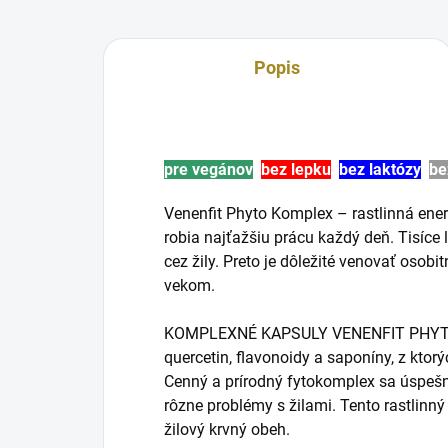
Popis
pre vegánov
bez lepku
bez laktózy
be
Venenfit Phyto Komplex – rastlinná ener
robia najťažšiu prácu každý deň. Tisíce 
cez žily. Preto je dôležité venovať osob
vekom.
KOMPLEXNÉ KAPSULY VENENFIT PHYTO s
quercetin, flavonoidy a saponíny, z ktor
Cenný a prírodný fytokomplex sa úspešne 
rôzne problémy s žilami. Tento rastlinn
žilový krvný obeh.