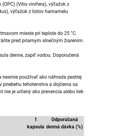
(OPC) (Vitis vinifera), výťažok z
atus), výťažok z listov hamamelu
tmavom mieste pri teplote do 25 °C.
ráňte pred priamym slnečným žiarením.
psula denne, zapiť vodou. Doporučená
a nesmie používať ako náhrada pestrej
í v priebehu tehotenstva a dojčenia sa
 nie je určený ako prevencia alebo liek
1
Odporúčaná
kapsula
denná dávka (%)