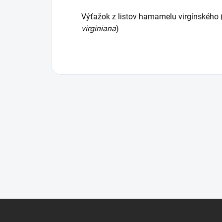
Výťažok z listov hamamelu virgínského 
virginiana
)
Z
á