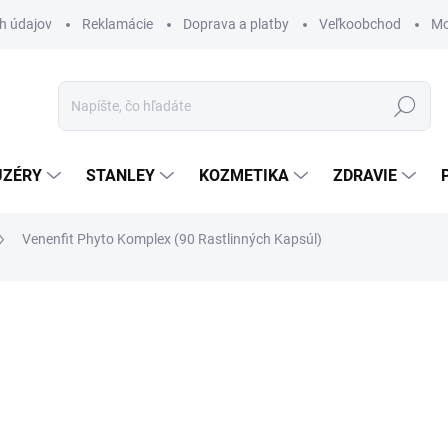
h údajov
Reklamácie
Doprava a platby
Veľkoobchod
Mo
Hľadať
UZÉRY
STANLEY
KOZMETIKA
ZDRAVIE
Venenfit Phyto Komplex (90 Rastlinných Kapsúl)
ZNAČKA:
EVOLUTION
€33
€27,73 bez DPH
Jednotková
SKLADOM
cena:
MÔŽEME DORUČIŤ DO:
11.8.2