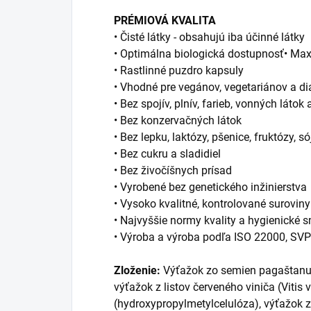
PRÉMIOVÁ KVALITA
• Čisté látky - obsahujú iba účinné látky
• Optimálna biologická dostupnosť• Max
• Rastlinné puzdro kapsuly
• Vhodné pre vegánov, vegetariánov a di
• Bez spojív, plnív, farieb, vonných láto
• Bez konzervačných látok
• Bez lepku, laktózy, pšenice, fruktózy, s
• Bez cukru a sladidiel
• Bez živočíšnych prísad
• Vyrobené bez genetického inžinierstva
• Vysoko kvalitné, kontrolované surovin
• Najvyššie normy kvality a hygienické 
• Výroba a výroba podľa ISO 22000, SVP
Zloženie:
Výťažok zo semien pagaštanu
výťažok z listov červeného viniča (Vitis v
(hydroxypropylmetylcelulóza), výťažok z