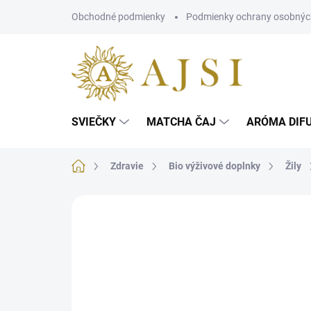
Prejsť
Obchodné podmienky
Podmienky ochrany osobnýc
na
obsah
SVIEČKY
MATCHA ČAJ
ARÓMA DIF
Domov
Zdravie
Bio výživové doplnky
Žily
Neohodnotené
Podrobnosti hodnotenia