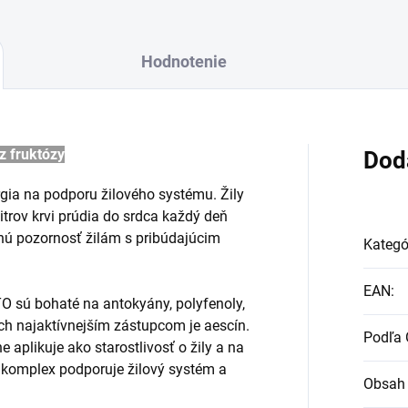
Hodnotenie
z fruktózy
Dod
gia na podporu žilového systému. Žily
litrov krvi prúdia do srdca každý deň
itnú pozornosť žilám s pribúdajúcim
Kategó
EAN
:
ú bohaté na antokyány, polyfenoly,
ých najaktívnejším zástupcom je aescín.
Podľa 
aplikuje ako starostlivosť o žily a na
ý komplex podporuje žilový systém a
Obsah 