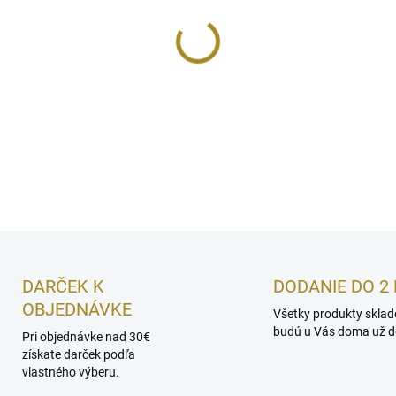
−
+
Ľahké a uvoľnené nohy, statos
DETAILNÉ INFORMÁCIE
DARČEK K
DODANIE DO 2 
OBJEDNÁVKE
Všetky produkty skla
budú u Vás doma už do
Pri objednávke nad 30€
získate darček podľa
vlastného výberu.