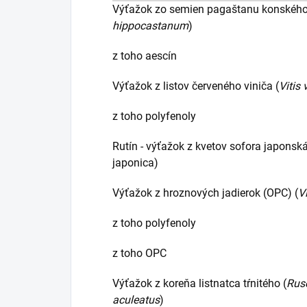
Výťažok zo semien pagaštanu konského
hippocastanum
)
z toho aescín
Výťažok z listov červeného viniča (
Vitis 
z toho polyfenoly
Rutín - výťažok z kvetov sofora japonsk
japonica)
Výťažok z hroznových jadierok (OPC) (
Vi
z toho polyfenoly
z toho OPC
Výťažok z koreňa listnatca tŕnitého (
Rus
aculeatus
)