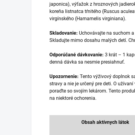
japonica), výťažok z hroznových jadierok 
koreňa listnatca tŕnitého (Ruscus acule
virgínského (Hamamelis virginiana).
Skladovanie:
Uchovávajte na suchom a 
Skladujte mimo dosahu malých detí. Ch
Odporúčané dávkovanie:
3 krát – 1 ka
denná dávka sa nesmie presiahnuť.
Upozornenie:
Tento výživový doplnok s
stravy a nie je určený pre deti. O užívan
poraďte so svojím lekárom. Tento produkt
na niektoré ochorenia.
Obsah aktívnych látok