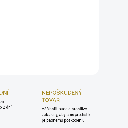
Pridať do košíka
livosť o žily
OPÝTAŤ SA
STRÁŽIŤ
DNÍ
NEPOŠKODENÝ
TOVAR
dom
 2 dní.
Váš balík bude starostlivo
zabalený, aby sme predišli k
prípadnému poškodeniu.