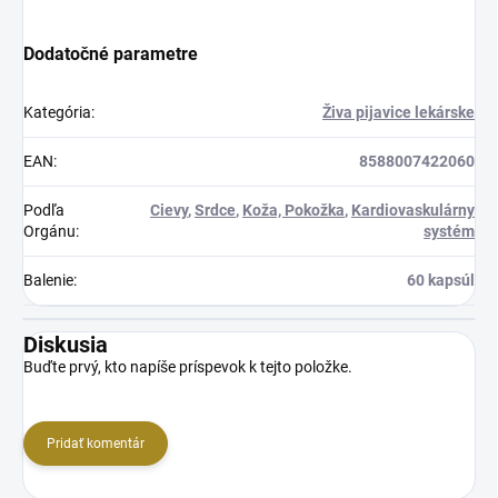
Dodatočné parametre
Kategória
:
Živa pijavice lekárske
EAN
:
8588007422060
Podľa
Cievy
,
Srdce
,
Koža, Pokožka
,
Kardiovaskulárny
Orgánu
:
systém
Balenie
:
60 kapsúl
Diskusia
Buďte prvý, kto napíše príspevok k tejto položke.
Pridať komentár