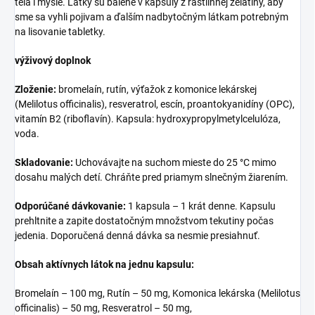
tela i mysle. Látky sú balené v kapsuly z rastlinnej želatíny, aby
sme sa vyhli pojivam a ďalším nadbytočným látkam potrebným
na lisovanie tabletky.
výživový doplnok
Zloženie:
bromelaín, rutín, výťažok z komonice lekárskej
(Melilotus officinalis), resveratrol, escín, proantokyanidíny (OPC),
vitamín B2 (riboflavín). Kapsula: hydroxypropylmetylcelulóza,
voda.
Skladovanie:
Uchovávajte na suchom mieste do 25 °C mimo
dosahu malých detí. Chráňte pred priamym slnečným žiarením.
Odporúčané dávkovanie:
1 kapsula – 1 krát denne. Kapsulu
prehltnite a zapite dostatočným množstvom tekutiny počas
jedenia. Doporučená denná dávka sa nesmie presiahnuť.
Obsah aktívnych látok na jednu kapsulu:
Bromelaín – 100 mg, Rutín – 50 mg, Komonica lekárska (Melilotus
officinalis) – 50 mg, Resveratrol – 50 mg,