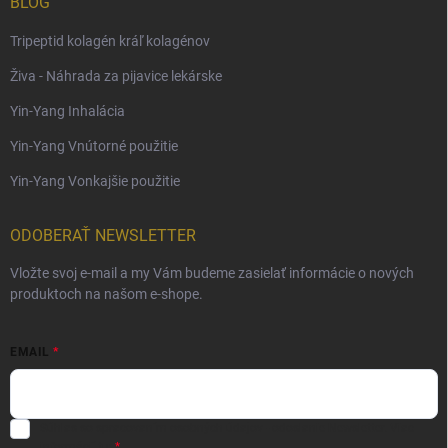
BLOG
Tripeptid kolagén kráľ kolagénov
Živa - Náhrada za pijavice lekárske
Yin-Yang Inhalácia
Yin-Yang Vnútorné použitie
Yin-Yang Vonkajšie použitie
ODOBERAŤ NEWSLETTER
Vložte svoj e-mail a my Vám budeme zasielať informácie o nových
produktoch na našom e-shope.
EMAIL
Súhlas so spracovaním osobných údajov - odoslanie Newsletter.
Viac
informácií tu: