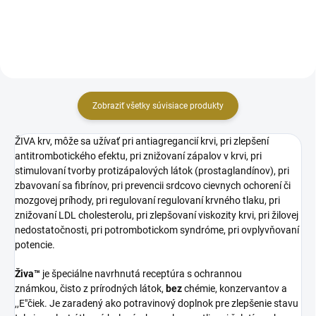
orgánov v tele. Tento prípravok
potrebné najmä pre zdravý...
podporuje dobré fungovanie...
Zobraziť všetky súvisiace produkty
ŽIVA krv, môže sa užívať pri antiagregancií krvi, pri zlepšení
antitrombotického efektu, pri znižovaní zápalov v krvi, pri
stimulovaní tvorby protizápalových látok (prostaglandínov), pri
zbavovaní sa fibrínov, pri prevencii srdcovo cievnych ochorení či
mozgovej príhody, pri regulovaní regulovaní krvného tlaku, pri
znižovaní LDL cholesterolu, pri zlepšovaní viskozity krvi, pri žilovej
nedostatočnosti, pri potrombotickom syndróme, pri ovplyvňovaní
potencie.
Živa™
je špeciálne navrhnutá receptúra s ochrannou
známkou,
čisto z prírodných látok,
bez
chémie, konzervantov a
,,E"čiek
. Je zaradený ako potravinový doplnok pre zlepšenie stavu