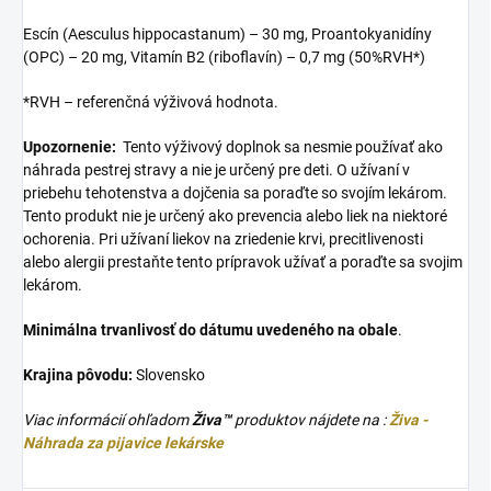
Escín (Aesculus hippocastanum) – 30 mg, Proantokyanidíny
(OPC) – 20 mg, Vitamín B2 (riboflavín) – 0,7 mg (50%RVH*)
*RVH – referenčná výživová hodnota.
Upozornenie:
Tento výživový doplnok sa nesmie používať ako
náhrada pestrej stravy a nie je určený pre deti. O užívaní v
priebehu tehotenstva a dojčenia sa poraďte so svojím lekárom.
Tento produkt nie je určený ako prevencia alebo liek na niektoré
ochorenia. Pri užívaní liekov na zriedenie krvi, precitlivenosti
alebo alergii prestaňte tento prípravok užívať a poraďte sa svojim
lekárom.
Minimálna trvanlivosť do dátumu uvedeného na obale
.
Krajina pôvodu:
Slovensko
Viac informácií ohľadom
Živa™
produktov nájdete na :
Živa -
Náhrada za pijavice lekárske