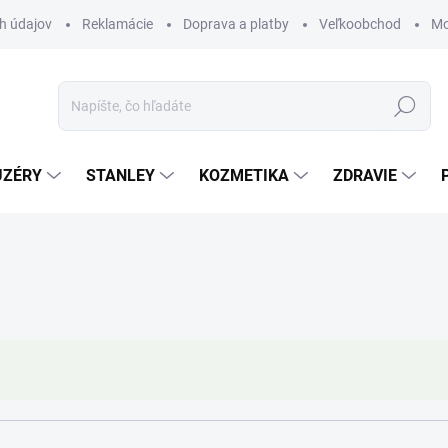
h údajov
Reklamácie
Doprava a platby
Veľkoobchod
Mo
Hľadať
UZÉRY
STANLEY
KOZMETIKA
ZDRAVIE