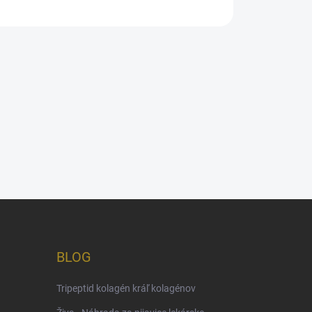
BLOG
Tripeptid kolagén kráľ kolagénov