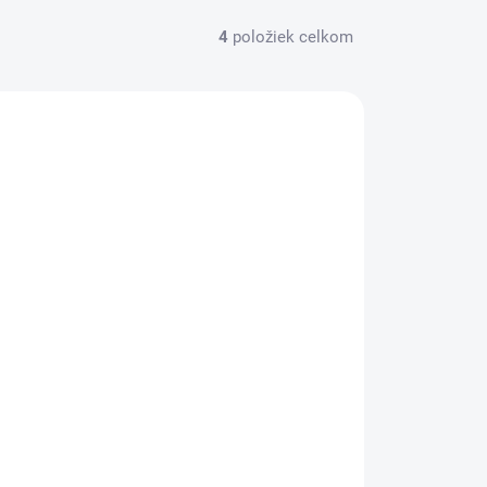
4
položiek celkom
SKLADOM
Zimaya Rabab Pulp EDP U 100 ml