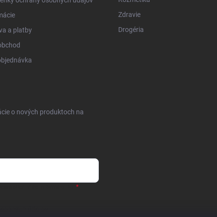
enky ochrany osobných údajov
Zdravie
mácie
Drogéria
a a platby
obchod
objednávka
ácie o nových produktoch na
ewsletter.
Viac informácií tu:
osobných údajov