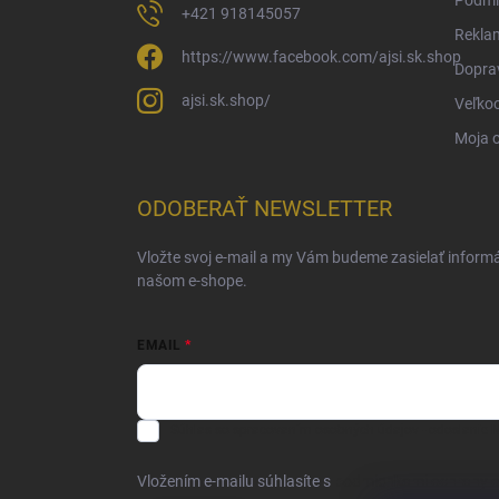
Podmi
+421 918145057
Rekla
https://www.facebook.com/ajsi.sk.shop
Doprav
ajsi.sk.shop/
Veľko
Moja 
ODOBERAŤ NEWSLETTER
Vložte svoj e-mail a my Vám budeme zasielať inform
našom e-shope.
EMAIL
Súhlas so spracovaním osobných údajov - odoslanie N
Vložením e-mailu súhlasíte s
podmienkami ochrany 