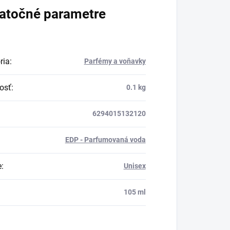
atočné parametre
ria
:
Parfémy a voňavky
osť
:
0.1 kg
6294015132120
EDP - Parfumovaná voda
e
:
Unisex
:
105 ml