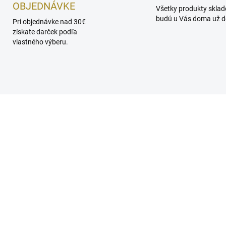
OBJEDNÁVKE
Všetky produkty skla
budú u Vás doma už do
Pri objednávke nad 30€
získate darček podľa
vlastného výberu.
EDÁVANEJŠÍ
SKLADOM
SKL
af Club de Nuit Bling
Lattafa Asad Bourbon