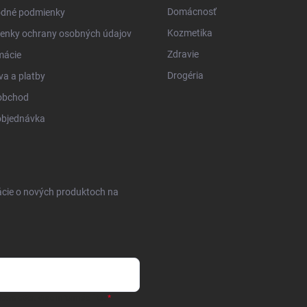
Domácnosť
dné podmienky
Kozmetika
enky ochrany osobných údajov
Zdravie
mácie
Drogéria
a a platby
obchod
objednávka
ácie o nových produktoch na
ewsletter.
Viac informácií tu: