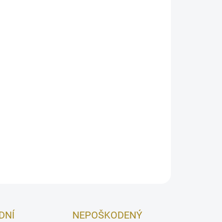
026
MOŽNOSTI DORUČENIA
Pridať do košíka
ý a elegantný parfém so štipľavým, aromatickým
a, živice elemi a kardamómu. V jeho srdci sa
ndínu a kože, ktoré postupne prechádzajú do
uli a vanilky, zanechávajúc teplý a dlhotrvajúci
OPÝTAŤ SA
STRÁŽIŤ
DNÍ
NEPOŠKODENÝ