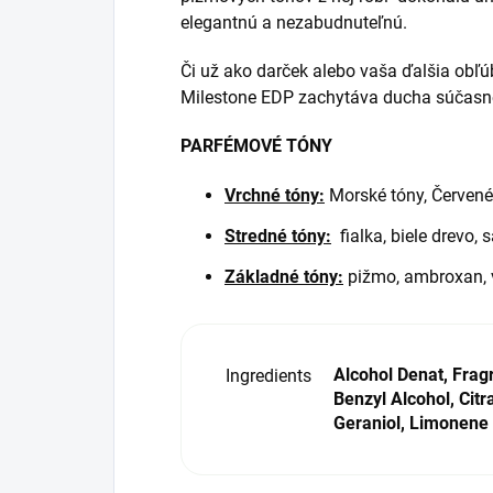
elegantnú a nezabudnuteľnú.
Či už ako darček alebo vaša ďalšia obľ
Milestone EDP
zachytáva ducha súčasné
PARFÉMOVÉ TÓNY
Vrchné tóny:
Morské tóny, Červené
Stredné tóny:
fialka, biele drevo, 
Základné tóny:
pižmo, ambroxan, v
Alcohol Denat, Frag
Ingredients
Benzyl Alcohol, Citra
Geraniol, Limonene ,