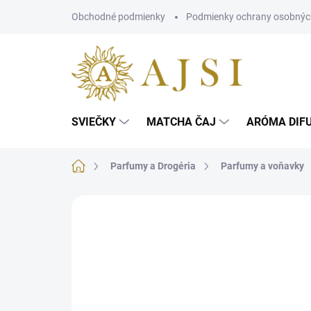
Prejsť
Obchodné podmienky
Podmienky ochrany osobnýc
na
obsah
SVIEČKY
MATCHA ČAJ
ARÓMA DIF
Domov
Parfumy a Drogéria
Parfumy a voňavky
Neohodnotené
Podrobnosti hodnotenia