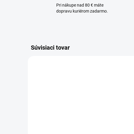
Pri nákupe nad 80 € máte
dopravu kuriérom zadarmo.
Súvisiaci tovar
NAJPR
SKLADOM
Arm
Lattafa Qaed Al Fursan