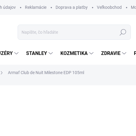
h údajov
Reklamácie
Doprava a platby
Veľkoobchod
Mo
Hľadať
UZÉRY
STANLEY
KOZMETIKA
ZDRAVIE
Armaf Club de Nuit Milestone EDP 105ml
ZNAČKA:
ARMAF
€26,50
€21,54 bez DPH
Jednotková
€252,38 / 1 l
cena:
SKLADOM