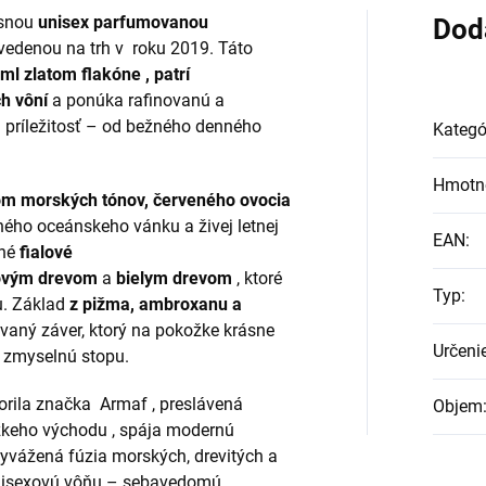
snou
unisex parfumovanou
Dod
uvedenou na trh v
roku 2019.
Táto
ml zlatom flakóne , patrí
h vôní
a ponúka rafinovanú a
ú príležitosť – od bežného denného
Kategó
Hmotn
m morských tónov, červeného ovocia
dného oceánskeho vánku a živej letnej
EAN
:
né
fialové
ovým drevom
a
bielym drevom
, ktoré
Typ
:
u. Základ
z pižma, ambroxanu a
kovaný záver, ktorý na pokožke krásne
Určeni
ň zmyselnú stopu.
vorila značka
Armaf
, preslávená
Objem
ízkeho východu
,
spája modernú
vyvážená fúzia morských, drevitých a
isexovú vôňu
– sebavedomú,