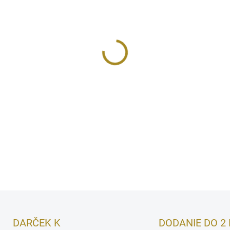
MÔŽEME DORUČIŤ DO:
11.8.2
−
+
Afnan 9 PM Elixir je výrazn
úvodom z muškátového oriešk
prelínajú tóny pimenta, leva
bohatého základu z cistu, pač
dojem.
DETAILNÉ INFORMÁCIE
DARČEK K
DODANIE DO 2 