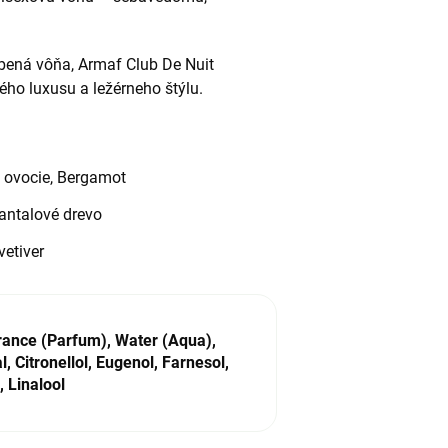
úbená vôňa,
Armaf Club De Nuit
ho luxusu a ležérneho štýlu.
 ovocie, Bergamot
santalové drevo
etiver
rance (Parfum), Water (Aqua),
l, Citronellol, Eugenol, Farnesol,
 Linalool