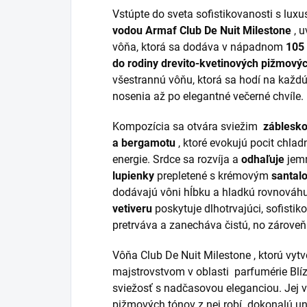
Vstúpte do sveta sofistikovanosti s
luxu
vodou
Armaf Club De Nuit Milestone
, 
vôňa,
ktorá sa dodáva v nápadnom
105 
do
rodiny
drevito-kvetinových pižmovýc
všestrannú vôňu, ktorá sa hodí na každ
nosenia až po elegantné večerné chvíle.
Kompozícia sa otvára sviežim
záblesko
a bergamotu
, ktoré evokujú pocit chla
energie. Srdce sa rozvíja a
odhaľuje
jem
lupienky
prepletené
s
krémovým
santal
dodávajú vôni hĺbku a hladkú rovnováh
vetiveru
poskytuje dlhotrvajúci, sofisti
pretrváva a zanecháva čistú, no zárove
Vôňa Club De Nuit Milestone
, ktorú vyt
majstrovstvom v oblasti
parfumérie Bl
sviežosť s nadčasovou eleganciou. Jej 
pižmových tónov z nej robí
dokonalú un