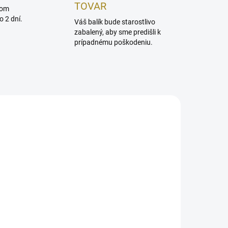
TOVAR
dom
 2 dní.
Váš balík bude starostlivo
zabalený, aby sme predišli k
prípadnému poškodeniu.
NOVINKA
TIP
ADOM
SKLADOM
Afnan 9 AM Yellow EDP U