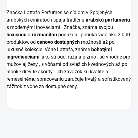
Značka Lattafa Perfumes so sídlom v Spojených
arabských emirátoch spája tradičnú
arabskú
parfumériu
s modernými inováciami . Značka, známa svojou
luxusnou
a
rozmanitou
ponukou , ponúka viac ako 2 000
produktov, od
cenovo
dostupných
možností až po
luxusné kolekcie. Vône Lattafa, známe
bohatými
ingredienciami
, ako sú oud, ruža a pižmo , sú vhodné pre
mužov aj ženy , s vôňami od sviežich kvetinových až po
hlboké drevité akordy . Ich záväzok ku kvalite a
remeselnému spracovaniu zaručuje trvalý a sofistikovaný
zážitok z vône za dostupné ceny.