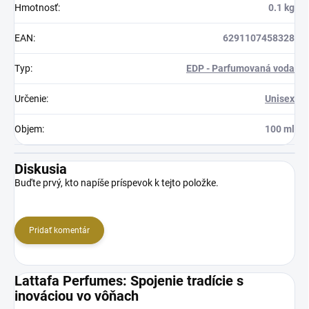
Hmotnosť
:
0.1 kg
EAN
:
6291107458328
Typ
:
EDP - Parfumovaná voda
Určenie
:
Unisex
Objem
:
100 ml
Diskusia
Buďte prvý, kto napíše príspevok k tejto položke.
Pridať komentár
Lattafa Perfumes: Spojenie tradície s
inováciou vo vôňach