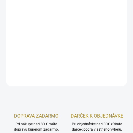
MOŽNOSTI
DORUČENIA
−
+
Pridať do košíka
Lattafa Badee Al Oud Oud je unisex vôňa s teplými, korenistými
vrchnými tónmi šafranu, muškátového orieška a levandule
DETAILNÉ INFORMÁCIE
OPÝTAŤ SA
STRÁŽIŤ
DOPRAVA ZADARMO
DARČEK K OBJEDNÁVKE
Pri nákupe nad 80 € máte
Pri objednávke nad 30€ získate
dopravu kuriérom zadarmo.
darček podľa vlastného výberu.