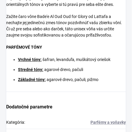
orientálnych tónov a vyberte si tú pravú pre seba ešte dnes.
Zažite čaro vône Bade'e Al Oud Oud for Glory od Lattafa a
nechajte jej jedinečnú zmes tónov pozdvihnúť vašu zbierku vôní.
Či už pre seba alebo ako darček, táto unisex vôňa vás určite
zaujme svojou sofistikovanou a očarujúcou príťažlivosťou.
PARFÉMOVÉ TÓNY
Vrchné tóny:
šafran, levanduľa, muškátový oriešok
Stredné tóny:
agarové drevo, pačuli
Základné tóny:
agarové drevo, pačuli, pižmo
Dodatočné parametre
Kategória
:
Parfémy a voňavky