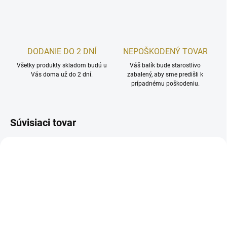
DODANIE DO 2 DNÍ
NEPOŠKODENÝ TOVAR
Všetky produkty skladom budú u
Váš balík bude starostlivo
Vás doma už do 2 dní.
zabalený, aby sme predišli k
prípadnému poškodeniu.
Súvisiaci tovar
AKCIA
TIP
SKLADOM
SKLADOM