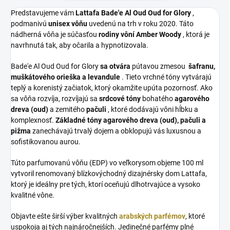
Predstavujeme vám
Lattafa Bade'e Al Oud Oud for Glory
,
podmanivú
unisex vôňu
uvedenú na trh v roku 2020. Táto
nádherná vôňa je súčasťou
rodiny vôní Amber Woody
, ktorá je
navrhnutá tak, aby očarila a hypnotizovala.
Bade'e Al Oud Oud for Glory
sa otvára
pútavou zmesou
šafranu,
muškátového orieška a levandule
. Tieto vrchné tóny vytvárajú
teplý a korenistý začiatok, ktorý okamžite upúta pozornosť. Ako
sa vôňa rozvíja, rozvíjajú sa
srdcové tóny
bohatého
agarového
dreva (oud)
a zemitého
pačuli
, ktoré dodávajú vôni hĺbku a
komplexnosť.
Základné tóny agarového dreva (oud), pačuli a
pižma
zanechávajú trvalý dojem a obklopujú vás luxusnou a
sofistikovanou aurou.
Túto parfumovanú vôňu (EDP) vo veľkorysom objeme 100 ml
vytvoril renomovaný blízkovýchodný dizajnérsky dom Lattafa,
ktorý je ideálny pre tých, ktorí oceňujú dlhotrvajúce a vysoko
kvalitné vône.
Objavte ešte širší výber kvalitných
arabských parfémov
, ktoré
uspokoja aj tých najnáročnejších. Jedinečné parfémy plné