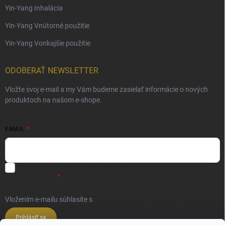
Yin-Yang Inhalácia
Yin-Yang Vnútorné použitie
Yin-Yang Vonkajšie použitie
ODOBERAŤ NEWSLETTER
Vložte svoj e-mail a my Vám budeme zasielať informácie o nových
produktoch na našom e-shope.
EMAIL
Súhlas so spracovaním osobných údajov - odoslanie Newsletter.
Viac
informácií tu:
Vložením e-mailu súhlasíte s
podmienkami ochrany osobných údajov
Prihlásiť sa