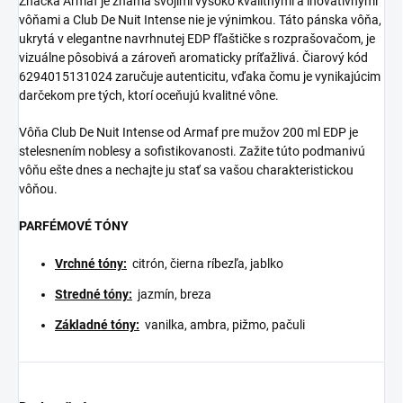
Značka Armaf je známa svojimi vysoko kvalitnými a inovatívnymi
vôňami a Club De Nuit Intense nie je výnimkou. Táto pánska vôňa,
ukrytá v elegantne navrhnutej EDP fľaštičke s rozprašovačom, je
vizuálne pôsobivá a zároveň aromaticky príťažlivá. Čiarový kód
6294015131024 zaručuje autenticitu, vďaka čomu je vynikajúcim
darčekom pre tých, ktorí oceňujú kvalitné vône.
Vôňa Club De Nuit Intense od Armaf pre mužov 200 ml EDP je
stelesnením noblesy a sofistikovanosti. Zažite túto podmanivú
vôňu ešte dnes a nechajte ju stať sa vašou charakteristickou
vôňou.
PARFÉMOVÉ TÓNY
Vrchné tóny:
citrón, čierna ríbezľa, jablko
Stredné tóny:
jazmín, breza
Základné tóny:
vanilka, ambra, pižmo, pačuli