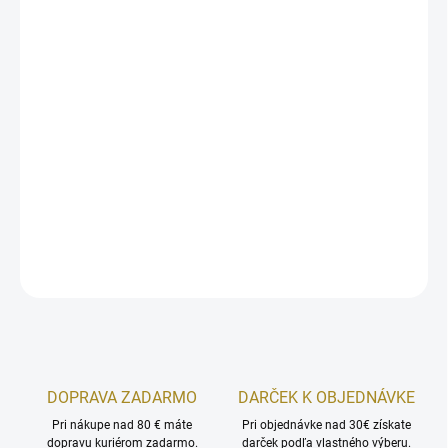
MÔŽEME
DORUČIŤ DO:
12.8.2026
MOŽNOSTI
DORUČENIA
Armaf Club De Nuit Intense 200 ml pre mužov ponúka svieže
vrchné tóny citróna, čiernych ríbezlí a jablka, nasledované
drevitým srdcom s jazmínom.
DETAILNÉ INFORMÁCIE
OPÝTAŤ SA
STRÁŽIŤ
DOPRAVA ZADARMO
DARČEK K OBJEDNÁVKE
Pri nákupe nad 80 € máte
Pri objednávke nad 30€ získate
dopravu kuriérom zadarmo.
darček podľa vlastného výberu.