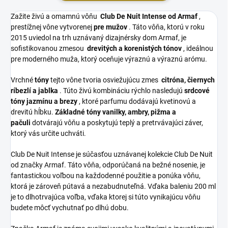
Zažite živú a omamnú vôňu
Club De Nuit Intense od Armaf
,
prestížnej vône vytvorenej
pre mužov
. Táto vôňa, ktorú v roku
2015 uviedol na trh uznávaný dizajnérsky dom Armaf, je
sofistikovanou zmesou
drevitých a korenistých tónov
, ideálnou
pre moderného muža, ktorý oceňuje výraznú a výraznú arómu.
Vrchné
tóny
tejto vône tvoria osviežujúcu zmes
citróna, čiernych
ríbezlí a jablka
. Túto živú kombináciu rýchlo nasledujú
srdcové
tóny jazmínu a brezy
, ktoré parfumu dodávajú kvetinovú a
drevitú hĺbku.
Základné tóny vanilky, ambry, pižma a
pačuli
dotvárajú vôňu a poskytujú teplý a pretrvávajúci záver,
ktorý vás určite uchváti.
Club De Nuit Intense je súčasťou uznávanej kolekcie Club De Nuit
od značky Armaf. Táto vôňa, odporúčaná na bežné nosenie, je
fantastickou voľbou na každodenné použitie a ponúka vôňu,
ktorá je zároveň pútavá a nezabudnuteľná. Vďaka baleniu 200 ml
je to dlhotrvajúca voľba, vďaka ktorej si túto vynikajúcu vôňu
budete môcť vychutnať po dlhú dobu.