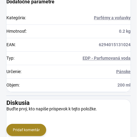
Dodatočné parametre
Kategória
:
Parfémy a voňavky
Hmotnosť
:
0.2 kg
EAN
:
6294015131024
Typ
:
EDP - Parfumovaná voda
Určenie
:
Pánske
Objem
:
200 ml
Diskusia
Buďte prvý, kto napíše príspevok k tejto položke.
Pridať komentár