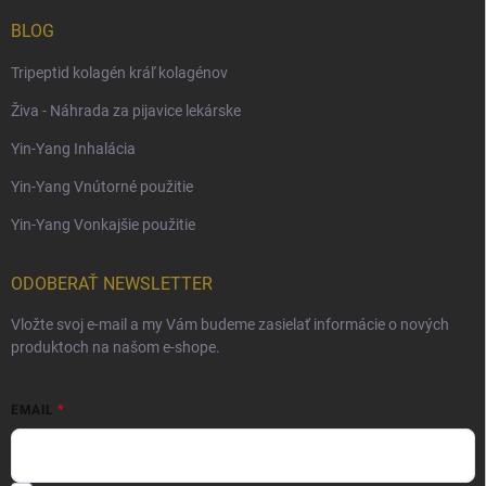
BLOG
Tripeptid kolagén kráľ kolagénov
Živa - Náhrada za pijavice lekárske
Yin-Yang Inhalácia
Yin-Yang Vnútorné použitie
Yin-Yang Vonkajšie použitie
ODOBERAŤ NEWSLETTER
Vložte svoj e-mail a my Vám budeme zasielať informácie o nových
produktoch na našom e-shope.
EMAIL