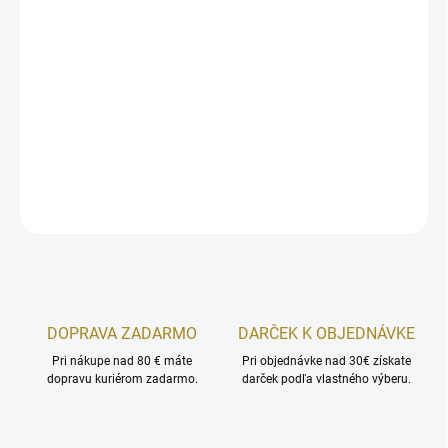
DORUČENIA
−
+
Pridať do košíka
Hydrogélové masky s mucínom
DETAILNÉ INFORMÁCIE
OPÝTAŤ SA
STRÁŽIŤ
DOPRAVA ZADARMO
DARČEK K OBJEDNÁVKE
Pri nákupe nad 80 € máte
Pri objednávke nad 30€ získate
dopravu kuriérom zadarmo.
darček podľa vlastného výberu.