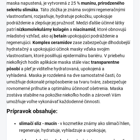
maska napustená, je vytvorená z 25 %
munínu, prirodzeného
sekrétu slimáka
. Táto zložka je známa svojimi regeneračnými
vlastnosťami, rozjasňuje, hydratuje pokožku, upokojuje
podráždenie a zlepšuje jej pružnosť. Medzi ďalšie účinné látky
patrí
nízkomolekulárny kolagén
a
niacínamid
, ktoré obnovujú
mladistvý vzhľad, ako aj
betaín
upokojujúci podráždenie a
regenerujúci.
Komplex ceramidov
zase zabezpečuje dlhodobejší
hydratačný a upokojujúci účinok masky vďaka svojim
vlastnostiam, ktoré posilňujú epidermálnu bariéru. V priebehu
niekoľkých hodín aplikácie maska stále viac
transparentne
pôsobí
a pleť je viditeľne hydratovaná, upokojená a
vyhladená. Maska je rozdelená na dve samostatné časti, čo
umožňuje dokonalé prispôsobenie sa tvaru tváre, zabezpečuje
rovnomerné priľnutie a optimálnu účinnosť ošetrenia. Maska
zostáva stabilne na pokožke niekoľko hodín a zároveň Vám
umožňuje voľne vykonávať každodenné činnosti.
Prípravok obsahuje:
slimačí sliz - mucín
- v kozmetike známy ako slimačí hlien,
regeneruje, hydratuje, vyhladzuje a upokojuje,