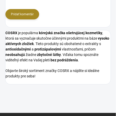
Pridať komentár
COSRX
je populárna
kórejská značka ošetrujúcej kozmetiky
,
ktorá sa vyznačuje skutočne účinnými produktmi na báze
vysoko
aktívnych zložiek
. Tieto produkty sú obohatené o extrakty s
antioxidačnými
a
protizápalovými
vlastnosťami, pričom
neobsahujú
žiadne
zbytočné
látky
. Vďaka tomu spoznáte
viditeľný efekt na Vašej pleti
bez
podráždenia
.
Objavte široký sortiment značky COSRX a nájdite si ideálne
produkty pre seba!
Z