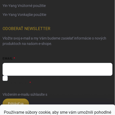
Yin-Yang Vnútorné použitie
Yin-Yang Vonkajšie použitie
ODOBERAŤ NEWSLETTER
Vložte svoj e-mail a my Vám budeme zasielať informácie o nových
produktoch na našom e-shope.
EMAIL
Súhlas so spracovaním osobných údajov - odoslanie Newsletter.
Viac
informácií tu:
Vložením e-mailu súhlasíte s
podmienkami ochrany osobných údajov
Prihlásiť sa
Používame súbory cookie, aby sme vám umožnili pohodlné