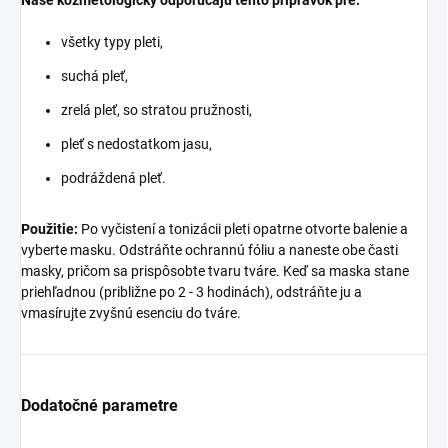
všetky typy pleti,
suchá pleť,
zrelá pleť, so stratou pružnosti,
pleť s nedostatkom jasu,
podráždená pleť.
Použitie:
Po vyčistení a tonizácii pleti opatrne otvorte balenie a
vyberte masku. Odstráňte ochrannú fóliu a naneste obe časti
masky, pričom sa prispôsobte tvaru tváre. Keď sa maska stane
priehľadnou (približne po 2 - 3 hodinách), odstráňte ju a
vmasírujte zvyšnú esenciu do tváre.
Dodatočné parametre