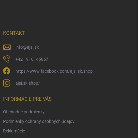
á
p
ä
t
i
KONTAKT
e
info
@
ajsi.sk
+421 918145057
https://www.facebook.com/ajsi.sk.shop
ajsi.sk.shop/
INFORMÁCIE PRE VÁS
Obchodné podmienky
Podmienky ochrany osobných údajov
Reklamácie