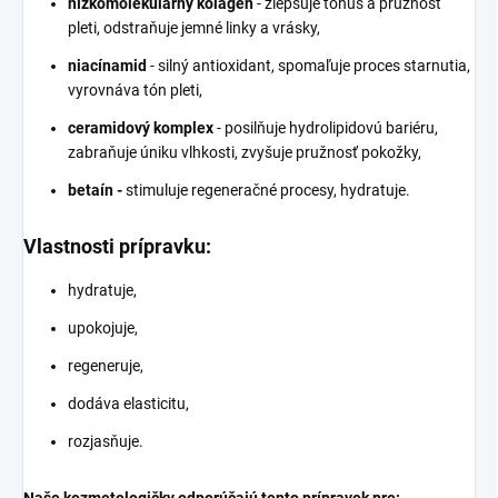
nízkomolekulárny kolagén
- zlepšuje tonus a pružnosť
pleti, odstraňuje jemné linky a vrásky,
niacínamid
- silný antioxidant, spomaľuje proces starnutia,
vyrovnáva tón pleti,
ceramidový komplex
- posilňuje hydrolipidovú bariéru,
zabraňuje úniku vlhkosti, zvyšuje pružnosť pokožky,
betaín -
stimuluje regeneračné procesy, hydratuje.
Vlastnosti prípravku:
hydratuje
,
upokojuje,
regeneruje,
dodáva elasticitu,
rozjasňuje
.
Naše kozmetologičky odporúčajú tento prípravok pre: