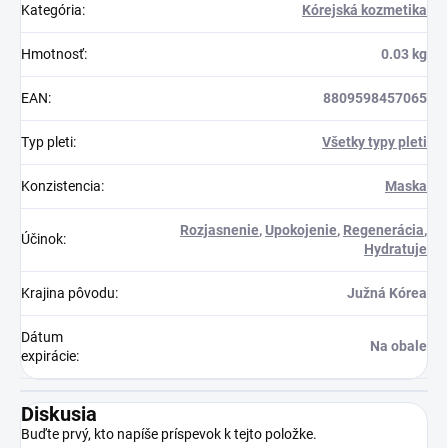
Kategória
:
Kórejská kozmetika
Hmotnosť
:
0.03 kg
EAN
:
8809598457065
Typ pleti
:
Všetky typy pleti
Konzistencia
:
Maska
Rozjasnenie
,
Upokojenie
,
Regenerácia
,
Účinok
:
Hydratuje
Krajina pôvodu
:
Južná Kórea
Dátum
Na obale
expirácie
:
Diskusia
Buďte prvý, kto napíše príspevok k tejto položke.