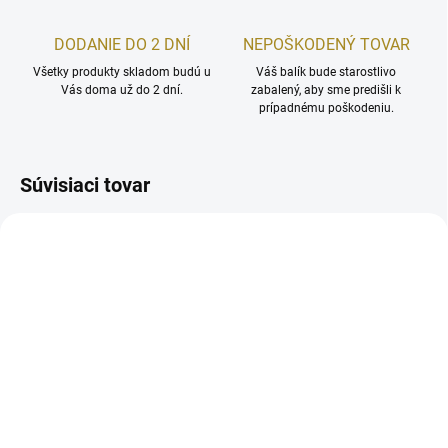
DODANIE DO 2 DNÍ
NEPOŠKODENÝ TOVAR
Všetky produkty skladom budú u
Váš balík bude starostlivo
Vás doma už do 2 dní.
zabalený, aby sme predišli k
prípadnému poškodeniu.
Súvisiaci tovar
ZADARM
SKLADOM
SKLADOM
MARIA GALLAND 946
MARIA GALLAND 761
Omladzujúci spevňujúci
Pleťový spevňujúci krém