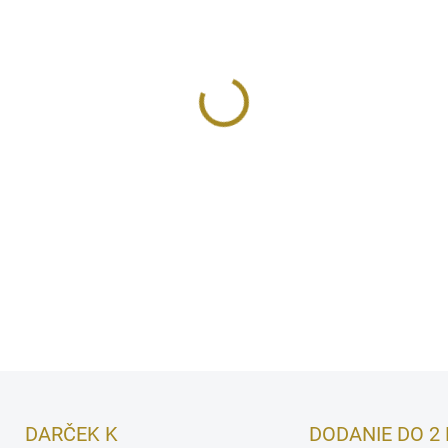
MÔŽEME DORUČIŤ DO:
11.8.2
−
+
Vanilkové kvety a ľadový cu
nedotknutej atmosfére. Ovoc
absolútnej sladkej vône. B
spomienky, hry, bezstarostné 
DETAILNÉ INFORMÁCIE
DARČEK K
DODANIE DO 2 