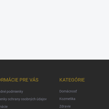
ORMÁCIE PRE VÁS
KATEGÓRIE
Domácnosť
dné podmienky
Kozmetika
enky ochrany osobných údajov
Zdravie
mácie