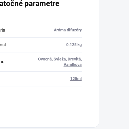
atočné parametre
ria
:
Aróma difuzéry
osť
:
0.125 kg
Ovocná
,
Svieža
,
Drevitá
,
ne
:
Vanilková
:
125ml