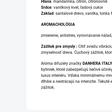
Hlava
: mandarínka, citrón, citrónovník
Srdce
: vanilkový kvet, ľadový cukor
Základ
: santalové drevo, vanilka, tonka 
AROMACHOLÓGIA
zmierenie, antistres, vyrovnávanie nálad
Zážitok pre zmysly :
Cítiť sviežu vibrác
zmyselnosť dreva. Čuchový zážitok, ktor
Aróma difuzéry značky
DANHERA ITAL
byliniek, ktoré
zabezpečujú liečivé účink
luxus interiéru. Vďaka minimálnemu mn
dlhšie a nestrácajú na intenzite. Tekut
zážitok.