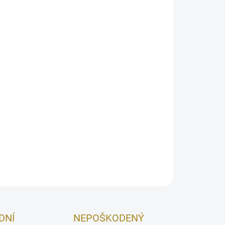
026
MOŽNOSTI DORUČENIA
Pridať do košíka
kor dráždia Váš čuch a uväznia ho v takmer
né ozveny jedinečných zmesi citrusov v
ohyňa HERA v tomto parfume uzatvára čuchové
chvíle a objatia.
OPÝTAŤ SA
STRÁŽIŤ
DNÍ
NEPOŠKODENÝ