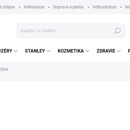
h údajov
Reklamácie
Doprava a platby
Veľkoobchod
Mo
Hľadať
UZÉRY
STANLEY
KOZMETIKA
ZDRAVIE
25ml
ZNAČKA:
DANHERA ITALY
€64
€52,03 bez DPH
Jednotková
€512 / 1 l
cena:
SKLADOM