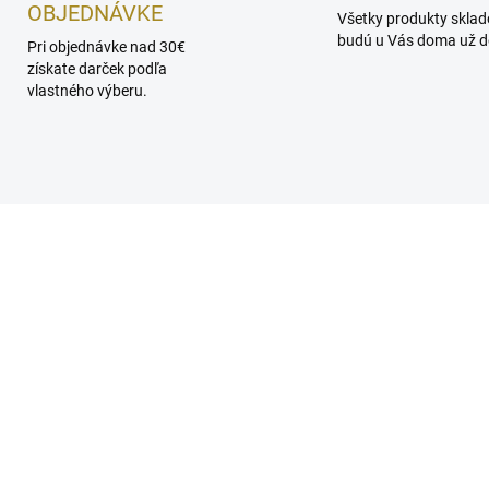
OBJEDNÁVKE
Všetky produkty skla
budú u Vás doma už do
Pri objednávke nad 30€
získate darček podľa
vlastného výberu.
SKLADOM
SKL
UNIA Aróma difuzér
DAUNIA Náhradná náp