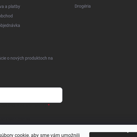
Drogéria
a a platby
obchod
objednávka
ácie o nových produktoch na
ewsletter.
Viac informácií tu:
osobných údajov
úbory cookie, aby sme vám umožnili