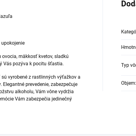
Dod
fazuľa
Kategó
, upokojenie
Hmotn
iu ovocia, mäkkosť kvetov, sladkú
ý Vás pozýva k pocitu šťastia.
Typ vô
Y
sú vyrobené z rastlinných výťažkov a
Objem
y. Elegantné prevedenie, zabezpečuje
ožstvu alkoholu, Vám vône vydržia
é emócie Vám zabezpečia jedinečný