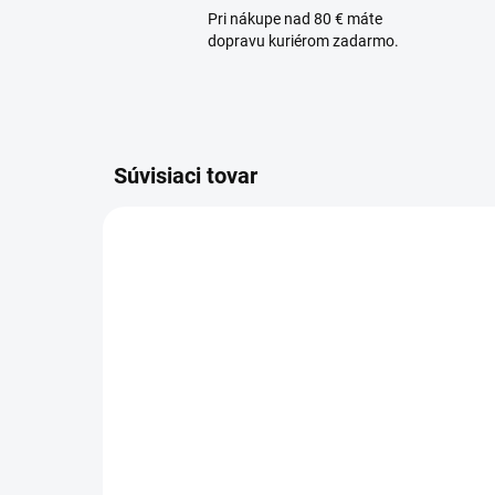
Pri nákupe nad 80 € máte
dopravu kuriérom zadarmo.
Súvisiaci tovar
SKLADOM
DAUNIA Aróma difuzér
DA