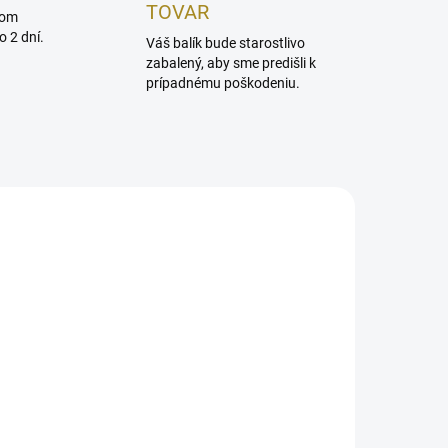
TOVAR
dom
 2 dní.
Váš balík bude starostlivo
zabalený, aby sme predišli k
prípadnému poškodeniu.
ADOM
NA DOTAZ
lň
DAUNIA Aróma difuzér