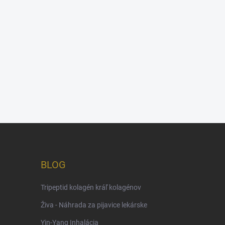
BLOG
Tripeptid kolagén kráľ kolagénov
Živa - Náhrada za pijavice lekárske
Yin-Yang Inhalácia