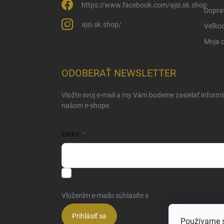
https://www.facebook.com/ajsi.sk.shop
Doprav
ajsi.sk.shop/
Veľko
Moja 
ODOBERAŤ NEWSLETTER
Vložte svoj e-mail a my Vám budeme zasielať inform
našom e-shope.
EMAIL
Súhlas so spracovaním osobných údajov - odoslanie N
Vložením e-mailu súhlasíte s
podmienkami ochrany 
Prihlásiť sa
Používame s