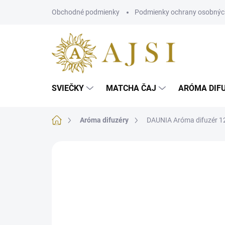
Prejsť
Obchodné podmienky
Podmienky ochrany osobnýc
na
obsah
SVIEČKY
MATCHA ČAJ
ARÓMA DIF
Domov
Aróma difuzéry
DAUNIA Aróma difuzér 1
Neohodnotené
Podrobnosti hodnotenia