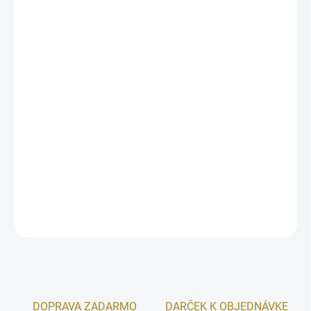
10.8.2026
MOŽNOSTI
DORUČENIA
−
+
Pridať do košíka
Jantár a konvalinka vytvárajú spolu rafinovanú atmosféru, kde
potešením je nesporný plán. Takmer kráľovský, očarujúci. Bohyňa
Hera nešťastne žmurkla na boha Olympu a vyzvala ho, aby sa
priblížil a sľuboval jej hojnosť.
DETAILNÉ INFORMÁCIE
OPÝTAŤ SA
STRÁŽIŤ
DOPRAVA ZADARMO
DARČEK K OBJEDNÁVKE