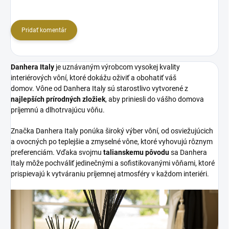
Pridať komentár
Danhera Italy
je uznávaným výrobcom vysokej kvality
interiérových vôní, ktoré dokážu oživiť a obohatiť váš
domov. Vône od Danhera Italy sú starostlivo vytvorené z
najlepších prírodných zložiek
, aby priniesli do vášho domova
príjemnú a dlhotrvajúcu vôňu.
Značka Danhera Italy ponúka široký výber vôní, od osviežujúcich
a ovocných po teplejšie a zmyselné vône, ktoré vyhovujú rôznym
preferenciám. Vďaka svojmu
talianskemu pôvodu
sa Danhera
Italy môže pochváliť jedinečnými a sofistikovanými vôňami, ktoré
prispievajú k vytváraniu príjemnej atmosféry v každom interiéri.