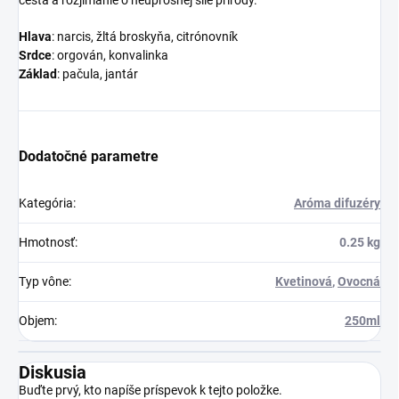
Hlava
: narcis, žltá broskyňa, citrónovník
Srdce
: orgován, konvalinka
Základ
: pačula, jantár
Dodatočné parametre
Kategória
:
Aróma difuzéry
Hmotnosť
:
0.25 kg
Typ vône
:
Kvetinová
,
Ovocná
Objem
:
250ml
Diskusia
Buďte prvý, kto napíše príspevok k tejto položke.