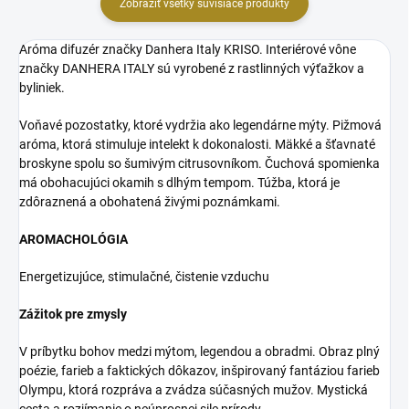
Zobraziť všetky súvisiace produkty
Aróma difuzér značky Danhera Italy KRISO. Interiérové vône
značky DANHERA ITALY sú vyrobené z rastlinných výťažkov a
byliniek.
Voňavé pozostatky, ktoré vydržia ako legendárne mýty. Pižmová
aróma, ktorá stimuluje intelekt k dokonalosti. Mäkké a šťavnaté
broskyne spolu so šumivým citrusovníkom. Čuchová spomienka
má obohacujúci okamih s dlhým tempom. Túžba, ktorá je
zdôraznená a obohatená živými poznámkami.
AROMACHOLÓGIA
Energetizujúce, stimulačné, čistenie vzduchu
Zážitok pre zmysly
V príbytku bohov medzi mýtom, legendou a obradmi. Obraz plný
poézie, farieb a faktických dôkazov, inšpirovaný fantáziou farieb
Olympu, ktorá rozpráva a zvádza súčasných mužov. Mystická
cesta a rozjímanie o neúprosnej sile prírody.