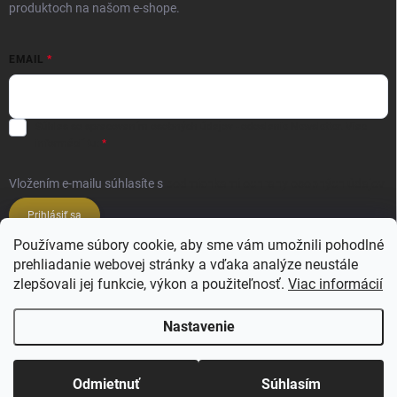
produktoch na našom e-shope.
EMAIL
Súhlas so spracovaním osobných údajov - odoslanie Newsletter.
Viac
informácií tu:
Vložením e-mailu súhlasíte s
podmienkami ochrany osobných údajov
Prihlásiť sa
Používame súbory cookie, aby sme vám umožnili pohodlné
prehliadanie webovej stránky a vďaka analýze neustále
Veľkoobchod ESSENZE LAVANDERIE
zlepšovali jej funkcie, výkon a použiteľnosť.
Viac informácií
Veľkoobchod SALIMBENI PROFUMI ROMA
Nastavenie
Copyright 2026
Ajsi.sk
. Všetky práva vyhradené.
Upraviť nastavenie cookies
Odmietnuť
Súhlasím