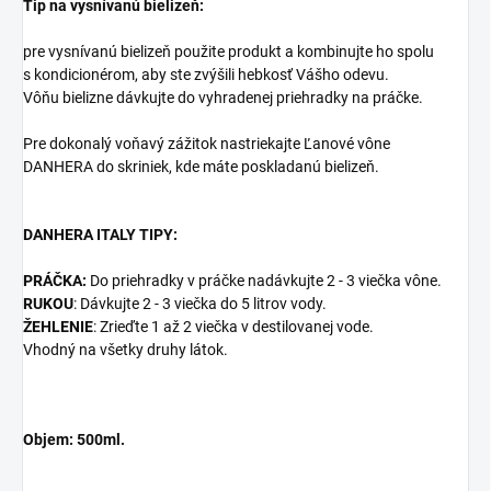
Tip na vysnívanú bielizeň:
pre vysnívanú bielizeň použite produkt a kombinujte ho spolu
s
kondicionérom,
aby ste zvýšili hebkosť Vášho odevu.
Vôňu bielizne dávkujte do vyhradenej priehradky na práčke.
Pre dokonalý voňavý zážitok nastriekajte
Ľanové vône
DANHERA
do skriniek, kde máte poskladanú bielizeň.
DANHERA ITALY TIPY:
PRÁČKA:
Do priehradky v práčke nadávkujte 2 - 3 viečka vône.
RUKOU
: Dávkujte 2 - 3 viečka do 5 litrov vody.
ŽEHLENIE
: Zrieďte 1 až 2 viečka v destilovanej vode.
Vhodný na všetky druhy látok.
Objem: 500ml.