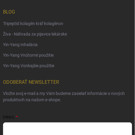
BLOG
Tripeptid kolagén kráľ kolagénov
Živa - Náhrada za pijavice lekárske
Yin-Yang Inhalácia
Yin-Yang Vnútorné použitie
Yin-Yang Vonkajšie použitie
ODOBERAŤ NEWSLETTER
Vložte svoj e-mail a my Vám budeme zasielať informácie o nových
produktoch na našom e-shope.
EMAIL