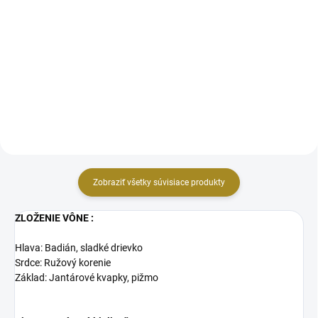
Táto vôňa je inšpirovaná
elegantnou vôňou ktoré sú
prepychovosťou veľkých
zdobené jemnou esenciou kvetov
spoločenských sál. Rozhodujúci a
orchideí, ktoré na odevoch
vytrvalý orientálny / kvetinový
uvoľňujú harmóniu, pocit vášne a
tón, ktorý očarí svojou
lásky. Každá kvapka...
eleganciou. Každá kvapka
esenciálneho...
Zobraziť všetky súvisiace produkty
ZLOŽENIE VÔNE :
Hlava: Badián, sladké drievko
Srdce: Ružový korenie
Základ: Jantárové kvapky, pižmo