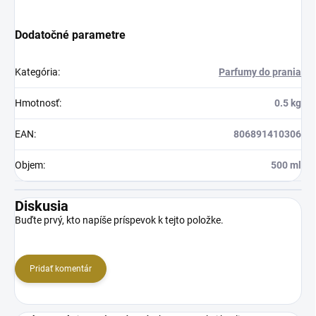
Dodatočné parametre
Kategória
:
Parfumy do prania
Hmotnosť
:
0.5 kg
EAN
:
806891410306
Objem
:
500 ml
Diskusia
Buďte prvý, kto napíše príspevok k tejto položke.
Pridať komentár