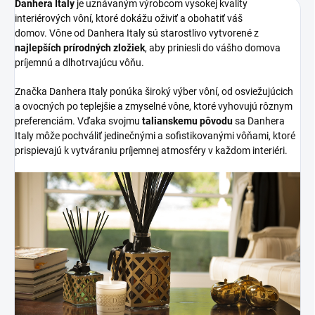
Danhera Italy
je uznávaným výrobcom vysokej kvality
interiérových vôní, ktoré dokážu oživiť a obohatiť váš
domov. Vône od Danhera Italy sú starostlivo vytvorené z
najlepších prírodných zložiek
, aby priniesli do vášho domova
príjemnú a dlhotrvajúcu vôňu.
Značka Danhera Italy ponúka široký výber vôní, od osviežujúcich
a ovocných po teplejšie a zmyselné vône, ktoré vyhovujú rôznym
preferenciám. Vďaka svojmu
talianskemu pôvodu
sa Danhera
Italy môže pochváliť jedinečnými a sofistikovanými vôňami, ktoré
prispievajú k vytváraniu príjemnej atmosféry v každom interiéri.