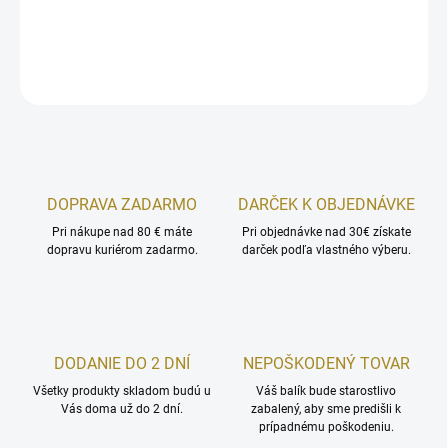
DETAILNÉ INFORMÁCIE
OPÝTAŤ SA
STRÁŽIŤ
DOPRAVA ZADARMO
DARČEK K OBJEDNÁVKE
Pri nákupe nad 80 € máte
Pri objednávke nad 30€ získate
dopravu kuriérom zadarmo.
darček podľa vlastného výberu.
DODANIE DO 2 DNÍ
NEPOŠKODENÝ TOVAR
Všetky produkty skladom budú u
Váš balík bude starostlivo
Vás doma už do 2 dní.
zabalený, aby sme predišli k
prípadnému poškodeniu.