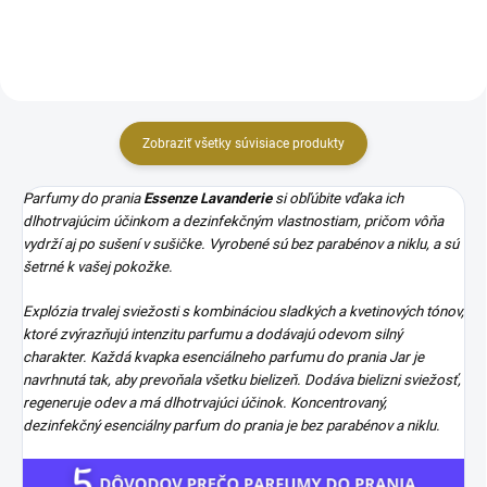
sviežosť, regeneruje odev a má...
esenciálneho parfumu do prania
Kytica...
Zobraziť všetky súvisiace produkty
Parfumy do prania
Essenze Lavanderie
si obľúbite vďaka ich
dlhotrvajúcim účinkom a dezinfekčným vlastnostiam, pričom vôňa
vydrží aj po sušení v sušičke. Vyrobené sú bez parabénov a niklu, a sú
šetrné k vašej pokožke.
Explózia trvalej sviežosti s kombináciou sladkých a kvetinových tónov,
ktoré zvýrazňujú intenzitu parfumu a dodávajú odevom silný
charakter. Každá kvapka esenciálneho parfumu do prania Jar je
navrhnutá tak, aby prevoňala všetku bielizeň.
Dodáva bielizni sviežosť,
regeneruje odev a má dlhotrvajúci účinok.
Koncentrovaný,
dezinfekčný esenciálny parfum do prania je bez parabénov a niklu.