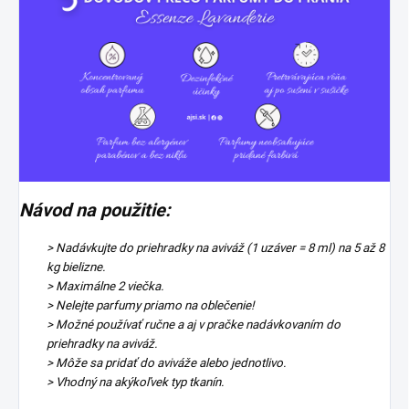
Návod na použitie:
> Nadávkujte do priehradky na aviváž (1 uzáver = 8 ml) na 5 až 8
kg bielizne.
> Maximálne 2 viečka.
> Nelejte parfumy priamo na oblečenie!
> Možné používať ručne a aj v pračke nadávkovaním do
priehradky na aviváž.
> Môže sa pridať do aviváže alebo jednotlivo.
> Vhodný na akýkoľvek typ tkanín.