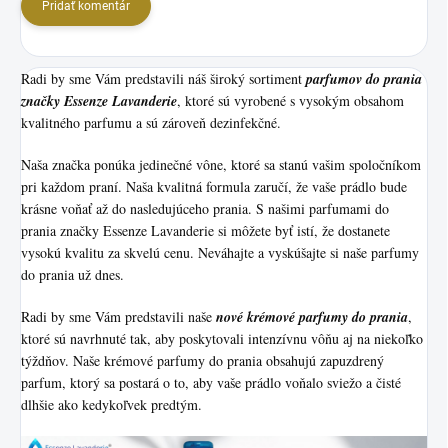
Pridať komentár
Radi by sme Vám predstavili náš široký sortiment
p
arfumov do prania
značky Essenze Lavanderie
, ktoré sú vyrobené s vysokým obsahom
kvalitného parfumu a sú zároveň dezinfekčné.
Naša značka ponúka jedinečné vône, ktoré sa stanú vašim spoločníkom
pri každom praní. Naša kvalitná formula zaručí, že vaše prádlo bude
krásne voňať až do nasledujúceho prania. S našimi parfumami do
prania značky Essenze Lavanderie si môžete byť istí, že dostanete
vysokú kvalitu za skvelú cenu. Neváhajte a vyskúšajte si naše parfumy
do prania už dnes.
Radi by sme Vám predstavili naše
nové krémové parfumy do prania
,
ktoré sú navrhnuté tak, aby poskytovali intenzívnu vôňu aj na niekoľko
týždňov. Naše krémové parfumy do prania obsahujú zapuzdrený
parfum, ktorý sa postará o to, aby vaše prádlo voňalo sviežo a čisté
dlhšie ako kedykoľvek predtým.