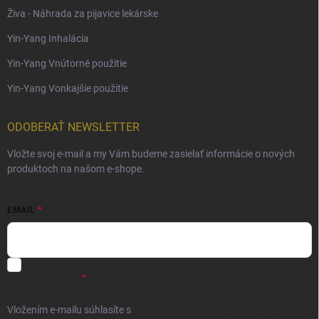
Živa - Náhrada za pijavice lekárske
Yin-Yang Inhalácia
Yin-Yang Vnútorné použitie
Yin-Yang Vonkajšie použitie
ODOBERAŤ NEWSLETTER
Vložte svoj e-mail a my Vám budeme zasielať informácie o nových
produktoch na našom e-shope.
EMAIL
Súhlas so spracovaním osobných údajov - odoslanie Newsletter.
Viac
informácií tu:
Vložením e-mailu súhlasíte s
podmienkami ochrany osobných údajov