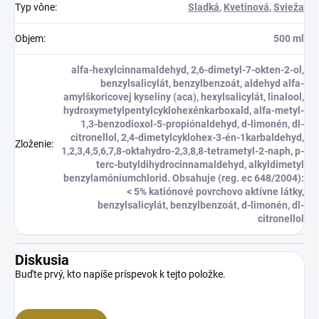
Typ vône
:
Sladká
,
Kvetinová
,
Svieža
Objem
:
500 ml
alfa-hexylcinnamaldehyd, 2,6-dimetyl-7-okten-2-ol,
benzylsalicylát, benzylbenzoát, aldehyd alfa-
amylškoricovej kyseliny (aca), hexylsalicylát, linalool,
hydroxymetylpentylcyklohexénkarboxald, alfa-metyl-
1,3-benzodioxol-5-propiónaldehyd, d-limonén, dl-
citronellol, 2,4-dimetylcyklohex-3-én-1karbaldehyd,
Zloženie
:
1,2,3,4,5,6,7,8-oktahydro-2,3,8,8-tetrametyl-2-naph, p-
terc-butyldihydrocinnamaldehyd, alkyldimetyl
benzylamóniumchlorid. Obsahuje (reg. ec 648/2004):
< 5% katiónové povrchovo aktívne látky,
benzylsalicylát, benzylbenzoát, d-limonén, dl-
citronellol
Diskusia
Buďte prvý, kto napíše príspevok k tejto položke.