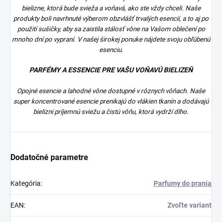
bielizne, ktorá bude svieža a voňavá, ako ste vždy chceli. Naše
produkty boli navrhnuté výberom obzvlášť trvalých esencií, a to aj po
použití sušičky, aby sa zaistila stálosť vône na Vašom oblečení po
mnoho dní po vypraní. V našej širokej ponuke nájdete svoju obľúbenú
esenciu.
PARFÉMY A ESSENCIE PRE VAŠU VOŇAVÚ BIELIZEŇ
Opojné esencie a lahodné vône dostupné v rôznych vôňach. Naše
super koncentrované esencie prenikajú do vlákien tkanín a dodávajú
bielizni príjemnú sviežu a čistú vôňu, ktorá vydrží dlho.
Dodatočné parametre
Kategória
:
Parfumy do prania
EAN
:
Zvoľte variant