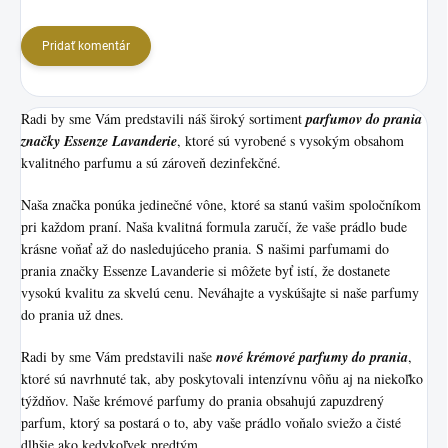
Pridať komentár
Radi by sme Vám predstavili náš široký sortiment
p
arfumov do prania
značky Essenze Lavanderie
, ktoré sú vyrobené s vysokým obsahom
kvalitného parfumu a sú zároveň dezinfekčné.
Naša značka ponúka jedinečné vône, ktoré sa stanú vašim spoločníkom
pri každom praní. Naša kvalitná formula zaručí, že vaše prádlo bude
krásne voňať až do nasledujúceho prania. S našimi parfumami do
prania značky Essenze Lavanderie si môžete byť istí, že dostanete
vysokú kvalitu za skvelú cenu. Neváhajte a vyskúšajte si naše parfumy
do prania už dnes.
Radi by sme Vám predstavili naše
nové krémové parfumy do prania
,
ktoré sú navrhnuté tak, aby poskytovali intenzívnu vôňu aj na niekoľko
týždňov. Naše krémové parfumy do prania obsahujú zapuzdrený
parfum, ktorý sa postará o to, aby vaše prádlo voňalo sviežo a čisté
dlhšie ako kedykoľvek predtým.