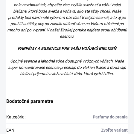
bola navrhnutá tak, aby ešte viac zvýšila sviežosť a vôňu Vašej
bielizne, ktorá bude svieža a voňavá, ako ste vždy chceli. Naše
produkty boli navrhnuté výberom obzvlášť trvalých esencií, a to aj po
použití sušičky, aby sa zaistila stálosť vône na Vašom oblečení po
mnoho dní po vypraní. V našej širokej ponuke nájdete svoju obľúbenú
esenciu.
PARFÉMY A ESSENCIE PRE VAŠU VOŇAVÚ BIELIZEŇ
Opojné esencie a lahodné vône dostupné v rôznych vôňach. Naše
super koncentrované esencie prenikajú do vlákien tkanín a dodávajú
bielizni príjemnú sviežu a čistú vôňu, ktorá vydrží dlho.
Dodatočné parametre
Kategória
:
Parfumy do prania
EAN
:
Zvoľte variant