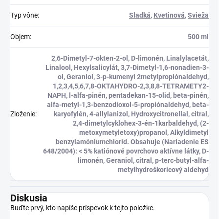
Typ vône
:
Sladká
,
Kvetinová
,
Svieža
Objem
:
500 ml
2,6-Dimetyl-7-okten-2-ol, D-limonén, Linalylacetát,
Linalool, Hexylsalicylát, 3,7-Dimetyl-1,6-nonadien-3-
ol, Geraniol, 3-p-kumenyl 2metylpropiónaldehyd,
1,2,3,4,5,6,7,8-OKTAHYDRO-2,3,8,8-TETRAMETY2-
NAPH, l-alfa-pinén, pentadekan-15-olid, beta-pinén,
alfa-metyl-1,3-benzodioxol-5-propiónaldehyd, beta-
Zloženie
:
karyofylén, 4-allylanizol, Hydroxycitronellal, citral,
2,4-dimetylcyklohex-3-én-1karbaldehyd, (2-
metoxymetyletoxy)propanol, Alkyldimetyl
benzylamóniumchlorid. Obsahuje (Nariadenie ES
648/2004): < 5% katiónové povrchovo aktívne látky, D-
limonén, Geraniol, citral, p-terc-butyl-alfa-
metylhydroškoricový aldehyd
Diskusia
Buďte prvý, kto napíše príspevok k tejto položke.