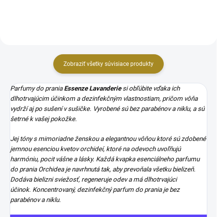
prania Jeseň je navrhnutá...
Zobraziť všetky súvisiace produkty
Parfumy do prania
Essenze Lavanderie
si obľúbite vďaka ich
dlhotrvajúcim účinkom a dezinfekčným vlastnostiam, pričom vôňa
vydrží aj po sušení v sušičke. Vyrobené sú bez parabénov a niklu, a sú
šetrné k vašej pokožke.
Jej tóny s mimoriadne ženskou a elegantnou vôňou ktoré sú zdobené
jemnou esenciou kvetov orchideí, ktoré na odevoch uvoľňujú
harmóniu, pocit vášne a lásky. Každá kvapka esenciálneho parfumu
do prania Orchidea je navrhnutá tak, aby prevoňala všetku bielizeň.
Dodáva bielizni sviežosť, regeneruje odev a má dlhotrvajúci
účinok.
Koncentrovaný, dezinfekčný parfum do prania je bez
parabénov a niklu.