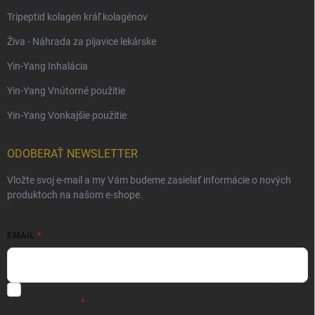
Tripeptid kolagén kráľ kolagénov
Živa - Náhrada za pijavice lekárske
Yin-Yang Inhalácia
Yin-Yang Vnútorné použitie
Yin-Yang Vonkajšie použitie
ODOBERAŤ NEWSLETTER
Vložte svoj e-mail a my Vám budeme zasielať informácie o nových
produktoch na našom e-shope.
EMAIL
Súhlas so spracovaním osobných údajov - odoslanie Newsletter.
Viac
informácií tu: