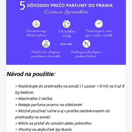
Návod na použitie:
> Nadávkujte do priehradky na aviváž (1 uzáver = 8 ml) na 5 až 8
kg bielizne.
> Maximálne 2 viečka.
> Nelejte parfumy priamo na oblečenie!
> Možné používať ručne a aj v pračke nadávkovaním do
priehradky na aviváž.
> Môže sa pridať do aviváže alebo jednotlivo.
> Vhodný na akýkoľvek typ tkanín.