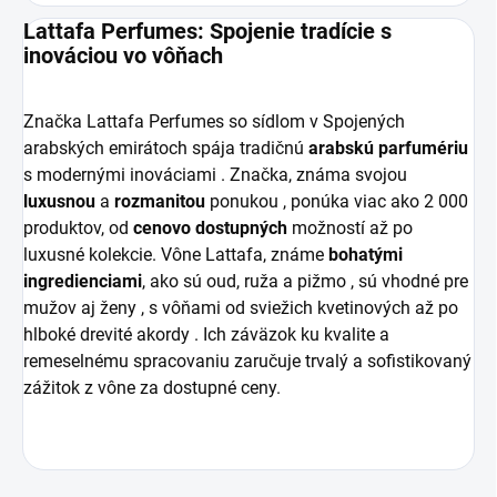
Lattafa Perfumes: Spojenie tradície s
inováciou vo vôňach
Značka Lattafa Perfumes so sídlom v Spojených
arabských emirátoch spája tradičnú
arabskú
parfumériu
s modernými inováciami . Značka, známa svojou
luxusnou
a
rozmanitou
ponukou , ponúka viac ako 2 000
produktov, od
cenovo
dostupných
možností až po
luxusné kolekcie. Vône Lattafa, známe
bohatými
ingredienciami
, ako sú oud, ruža a pižmo , sú vhodné pre
mužov aj ženy , s vôňami od sviežich kvetinových až po
hlboké drevité akordy . Ich záväzok ku kvalite a
remeselnému spracovaniu zaručuje trvalý a sofistikovaný
zážitok z vône za dostupné ceny.