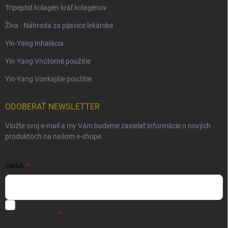
Tripeptid kolagén kráľ kolagénov
Živa - Náhrada za pijavice lekárske
Yin-Yang Inhalácia
Yin-Yang Vnútorné použitie
Yin-Yang Vonkajšie použitie
ODOBERAŤ NEWSLETTER
Vložte svoj e-mail a my Vám budeme zasielať informácie o nových
produktoch na našom e-shope.
EMAIL
Súhlas so spracovaním osobných údajov - odoslanie Newsletter.
Viac
informácií tu: