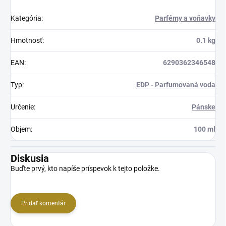
Kategória
:
Parfémy a voňavky
Hmotnosť
:
0.1 kg
EAN
:
6290362346548
Typ
:
EDP - Parfumovaná voda
Určenie
:
Pánske
Objem
:
100 ml
Diskusia
Buďte prvý, kto napíše príspevok k tejto položke.
Pridať komentár