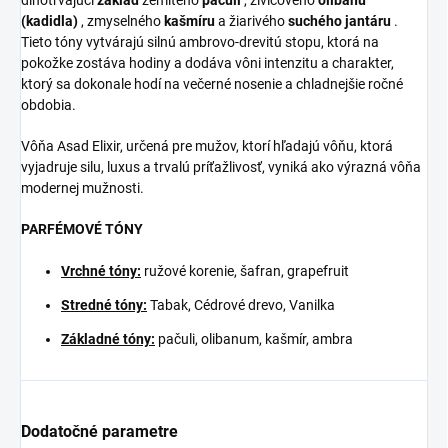
(kadidla)
, zmyselného
kašmíru
a žiarivého
suchého jantáru
.
Tieto tóny vytvárajú silnú ambrovo-drevitú stopu, ktorá na
pokožke zostáva hodiny a dodáva vôni intenzitu a charakter,
ktorý sa dokonale hodí na večerné nosenie a chladnejšie ročné
obdobia.
Vôňa Asad Elixir, určená pre mužov, ktorí hľadajú vôňu, ktorá
vyjadruje silu, luxus a trvalú príťažlivosť, vyniká ako výrazná vôňa
modernej mužnosti.
PARFÉMOVÉ TÓNY
Vrchné tóny:
ružové korenie, šafran, grapefruit
Stredné tóny:
Tabak, Cédrové drevo, Vanilka
Základné tóny:
pačuli, olibanum, kašmír, ambra
Dodatočné parametre