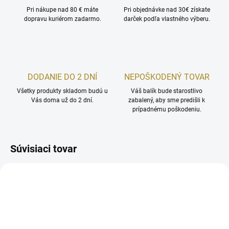
Pri nákupe nad 80 € máte
Pri objednávke nad 30€ získate
dopravu kuriérom zadarmo.
darček podľa vlastného výberu.
DODANIE DO 2 DNÍ
NEPOŠKODENÝ TOVAR
Všetky produkty skladom budú u
Váš balík bude starostlivo
Vás doma už do 2 dní.
zabalený, aby sme predišli k
prípadnému poškodeniu.
Súvisiaci tovar
NOVINKA
AKCIA
TIP