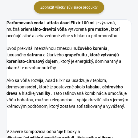
Zobraziť všetky súvisiace produkty
Parfumovaná voda Lattafa Asad Elixir 100 ml
je výrazná,
mužná
orientálno-drevitá vôňa
vytvorená
pre mužov
, ktorí
oceňujú silné a sebavedomé vône s hĺbkou a prítomnosťou.
Úvod
prekvitá intenzívnou zmesou
ružového korenia
,
luxusného
šafranu
a žiarivého
grapefruitu , ktoré vytvárajú
korenisto-citrusový dojem
,
ktorý je energický, dominantný a
okamžite nezabudnuteľný.
Ako sa vôňa rozvíja, Asad Elixir sa usadzuje v teplom,
dymovom
srdci
, ktoré je postavené okolo
tabaku
,
cédrového
dreva
a hladkej
vanilky
. Táto rafinovaná kombinácia umocňuje
vôňu bohatou, mužnou eleganciou – spája drevitú silu s jemným
krémovým podtónom, ktorý zostáva sofistikovaný a vyvážený.
V závere kompozícia odhaľuje hlboký a
dlhotrvajúci
základ
zemitého
pačuli
, živicového
olibanu