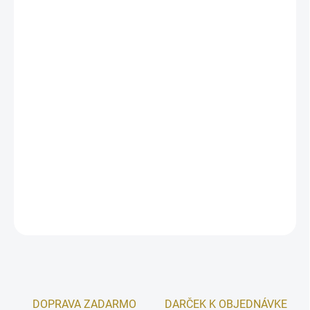
DORUČIŤ DO:
11.8.2026
MOŽNOSTI
DORUČENIA
−
+
Pridať do košíka
Lattafa Asad Elixir EDP sa otvára tónmi ružového korenia,
šafranu a grapefruitu, prechádza do teplého srdca z tabaku,
cédra a vanilky a končí vôňou pačuli.
DETAILNÉ INFORMÁCIE
OPÝTAŤ SA
STRÁŽIŤ
DOPRAVA ZADARMO
DARČEK K OBJEDNÁVKE