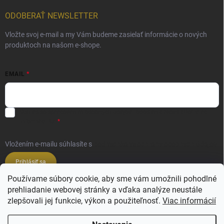
ODOBERAŤ NEWSLETTER
Vložte svoj e-mail a my Vám budeme zasielať informácie o nových
produktoch na našom e-shope.
EMAIL
Súhlas so spracovaním osobných údajov - odoslanie Newsletter.
Viac
informácií tu:
Vložením e-mailu súhlasíte s
podmienkami ochrany osobných údajov
Prihlásiť sa
Používame súbory cookie, aby sme vám umožnili pohodlné
prehliadanie webovej stránky a vďaka analýze neustále
Veľkoobchod ESSENZE LAVANDERIE
zlepšovali jej funkcie, výkon a použiteľnosť.
Viac informácií
Veľkoobchod SALIMBENI PROFUMI ROMA