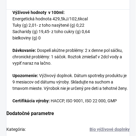
Výživové hodnoty v 100ml:
Energetická hodnota 429,5kJ/102,6kcal
Tuky (g) 2,01- z toho nasýtené (g) 0,22
Sacharidy (g) 19,45- z toho cukry (g) 0,64
bielkoviny (g) 0
Dávkovanie:
Dospelí akútne problémy: 2 x denne pol sáčku,
chronické problémy: 1 sáčok. Roztok zmiešať v 2dcl vody a
vypiť naraz na lačno.
Upozornenie:
Výživový doplnok. Dátum spotreby produktu je
9 mesiacov od dátumu výroby. Skladujte na suchom a
tmavom mieste. Výrobok nie je určený pre deti a tehotné ženy.
Certifikácia výroby:
HACCP, ISO 9001, ISO 22 000, GMP
Dodatočné parametre
Kategória
:
Bio výživové doplnky