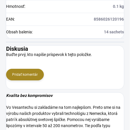
Hmotnosť
:
0.1 kg
EAN
:
8586026120196
Obsah balenia
:
14 sachets
Diskusia
Buďte prvý, kto napíše príspevok k tejto položke.
Pridať komentár
Kvalita bez kompromisov
Vo Vesantechu si zakladáme na tom najlepšom. Preto sme si na
výrobu našich produktov vybrali technológiu z Nemecka, ktorá
patrí k absolútnej svetovej špičke. Pomocou nej vyrábame
lipozómy v intervale 50 až 200 nanometrov. Tie podľa typu