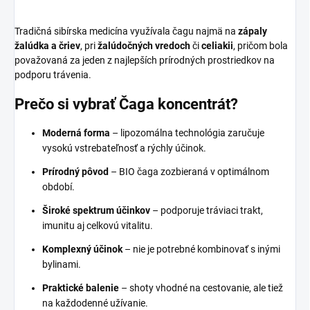
Tradičná sibírska medicína využívala čagu najmä na
zápaly
žalúdka a čriev
, pri
žalúdočných vredoch
či
celiakii
, pričom bola
považovaná za jeden z najlepších prírodných prostriedkov na
podporu trávenia.
Prečo si vybrať Čaga koncentrát?
Moderná forma
– lipozomálna technológia zaručuje
vysokú vstrebateľnosť a rýchly účinok.
Prírodný pôvod
– BIO čaga zozbieraná v optimálnom
období.
Široké spektrum účinkov
– podporuje tráviaci trakt,
imunitu aj celkovú vitalitu.
Komplexný účinok
– nie je potrebné kombinovať s inými
bylinami.
Praktické balenie
– shoty vhodné na cestovanie, ale tiež
na každodenné užívanie.