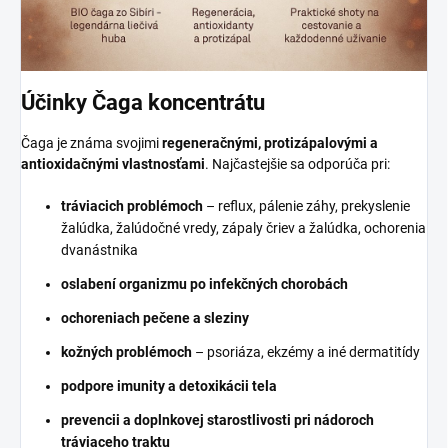
Účinky Čaga koncentrátu
Čaga je známa svojimi
regeneračnými, protizápalovými a
antioxidačnými vlastnosťami
. Najčastejšie sa odporúča pri:
tráviacich problémoch
– reflux, pálenie záhy, prekyslenie
žalúdka, žalúdočné vredy, zápaly čriev a žalúdka, ochorenia
dvanástnika
oslabení organizmu po infekčných chorobách
ochoreniach pečene a sleziny
kožných problémoch
– psoriáza, ekzémy a iné dermatitídy
podpore imunity a detoxikácii tela
prevencii a doplnkovej starostlivosti pri nádoroch
tráviaceho traktu