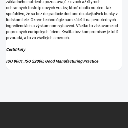
základného nutrientu pozostávajú z dvoch až štyroch
ochranných fosfolipidových vrstiev, ktoré obalia nutrient tak
spoľahlivo, že sa bez degradácie dostane do akejkoľvek bunky v
ľudskom tele. Okrem technológie nám záleží i na prvotriednych
ingredienciách a výskumnom vybavení. Všetko to získavame od
popredných európskych firiem. Kvalita bez kompromisov je totiž
prvoradá, a to vo všetkých smeroch.
Certifikáty
ISO 9001, ISO 22000, Good Manufacturing Practice
Z
á
p
ä