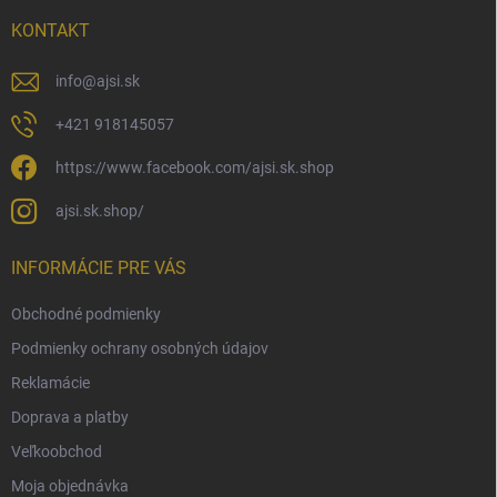
t
i
KONTAKT
e
info
@
ajsi.sk
+421 918145057
https://www.facebook.com/ajsi.sk.shop
ajsi.sk.shop/
INFORMÁCIE PRE VÁS
Obchodné podmienky
Podmienky ochrany osobných údajov
Reklamácie
Doprava a platby
Veľkoobchod
Moja objednávka