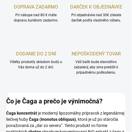
DOPRAVA ZADARMO
DARČEK K OBJEDNÁVKE
Pri nákupe nad 80 € máte
Pri objednávke nad 30€ získate
dopravu kuriérom zadarmo.
darček podľa vlastného výberu.
DODANIE DO 2 DNÍ
NEPOŠKODENÝ TOVAR
Všetky produkty skladom budú u
Váš balík bude starostlivo
Vás doma už do 2 dní.
zabalený, aby sme predišli k
prípadnému poškodeniu.
Čo je Čaga a prečo je výnimočná?
Čaga koncentrát
je moderný lipozomálny prípravok z legendárnej
liečivej huby
Čaga (Inonotus obliquus)
, ktorá je už po stáročia
považovaná za „dar zo severu“. Tento produkt vo forme
praktických
shotov
obsahuje koncentrovaný BIO extrakt z čagy a