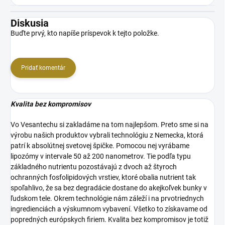
Diskusia
Buďte prvý, kto napíše príspevok k tejto položke.
Pridať komentár
Kvalita bez kompromisov
Vo Vesantechu si zakladáme na tom najlepšom. Preto sme si na
výrobu našich produktov vybrali technológiu z Nemecka, ktorá
patrí k absolútnej svetovej špičke. Pomocou nej vyrábame
lipozómy v intervale 50 až 200 nanometrov. Tie podľa typu
základného nutrientu pozostávajú z dvoch až štyroch
ochranných fosfolipidových vrstiev, ktoré obalia nutrient tak
spoľahlivo, že sa bez degradácie dostane do akejkoľvek bunky v
ľudskom tele. Okrem technológie nám záleží i na prvotriednych
ingredienciách a výskumnom vybavení. Všetko to získavame od
popredných európskych firiem. Kvalita bez kompromisov je totiž