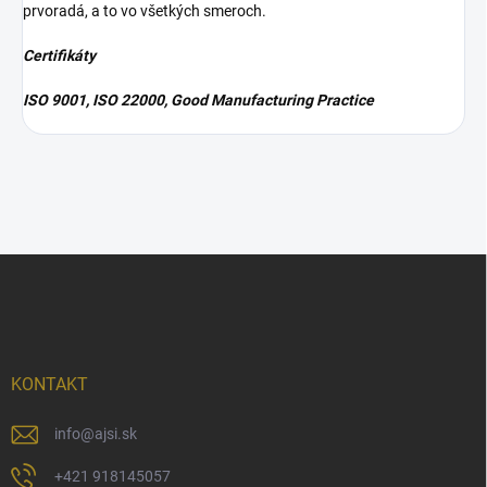
prvoradá, a to vo všetkých smeroch.
Certifikáty
ISO 9001, ISO 22000, Good Manufacturing Practice
Z
á
p
ä
t
i
KONTAKT
e
info
@
ajsi.sk
+421 918145057