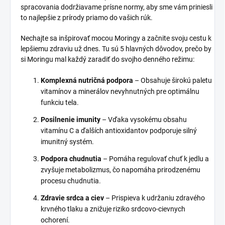
spracovania dodržiavame prísne normy, aby sme vám priniesli
to najlepšie z prírody priamo do vašich rúk.
Nechajte sa inšpirovať mocou Moringy a začnite svoju cestu k
lepšiemu zdraviu už dnes. Tu sú 5 hlavných dôvodov, prečo by
si Moringu mal každý zaradiť do svojho denného režimu:
Komplexná nutričná podpora
– Obsahuje širokú paletu
vitamínov a minerálov nevyhnutných pre optimálnu
funkciu tela.
Posilnenie imunity
– Vďaka vysokému obsahu
vitamínu C a ďalších antioxidantov podporuje silný
imunitný systém.
Podpora chudnutia
– Pomáha regulovať chuť k jedlu a
zvyšuje metabolizmus, čo napomáha prirodzenému
procesu chudnutia.
Zdravie srdca a ciev
– Prispieva k udržaniu zdravého
krvného tlaku a znižuje riziko srdcovo-cievnych
ochorení.