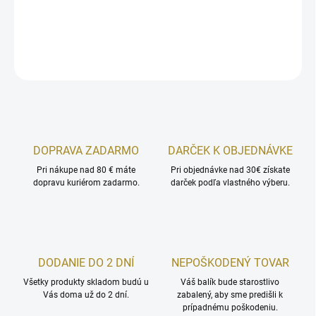
zdravého tela.
DETAILNÉ INFORMÁCIE
OPÝTAŤ SA
STRÁŽIŤ
DOPRAVA ZADARMO
DARČEK K OBJEDNÁVKE
Pri nákupe nad 80 € máte
Pri objednávke nad 30€ získate
dopravu kuriérom zadarmo.
darček podľa vlastného výberu.
DODANIE DO 2 DNÍ
NEPOŠKODENÝ TOVAR
Všetky produkty skladom budú u
Váš balík bude starostlivo
Vás doma už do 2 dní.
zabalený, aby sme predišli k
prípadnému poškodeniu.