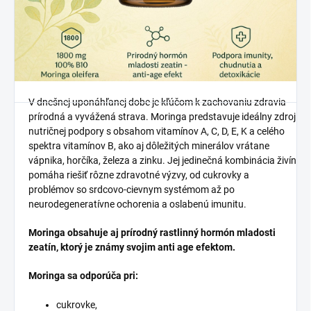
V dnešnej uponáhľanej dobe je kľúčom k zachovaniu zdravia
prírodná a vyvážená strava. Moringa predstavuje ideálny zdroj
nutričnej podpory s obsahom vitamínov A, C, D, E, K a celého
spektra vitamínov B, ako aj dôležitých minerálov vrátane
vápnika, horčíka, železa a zinku. Jej jedinečná kombinácia živín
pomáha riešiť rôzne zdravotné výzvy, od cukrovky a
problémov so srdcovo-cievnym systémom až po
neurodegeneratívne ochorenia a oslabenú imunitu.
Moringa obsahuje aj prírodný rastlinný hormón mladosti
zeatín, ktorý je známy svojim anti age efektom.
Moringa sa odporúča pri:
cukrovke,