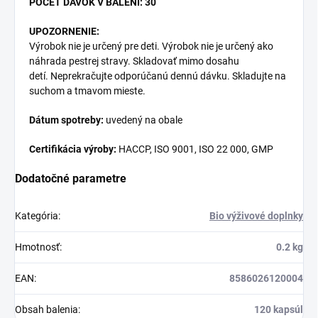
POČET DÁVOK V BALENÍ: 30
UPOZORNENIE:
Výrobok nie je určený pre deti. Výrobok nie je určený ako
náhrada pestrej stravy. Skladovať mimo dosahu
detí. Neprekračujte odporúčanú dennú dávku. Skladujte na
suchom a tmavom mieste.
Dátum spotreby:
uvedený na obale
Certifikácia výroby:
HACCP, ISO 9001, ISO 22 000, GMP
Dodatočné parametre
Kategória
:
Bio výživové doplnky
Hmotnosť
:
0.2 kg
EAN
:
8586026120004
Obsah balenia
:
120 kapsúl