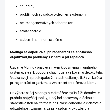
chudnutí,
problémoch so srdcovo-cievnym systémom,
neurodegeneratívnych ochoreniach,
strate energie,
slabom imunitnom systéme
Moringa sa odporúča aj pri regenerácii celého nášho
organizmu, na problémy s kĺbami a pri zápaloch.
Užívanie Moringy prispieva nielen k posilneniu imunitného
systému, ale aj k podpore chudnutia a celkovému detoxu tela.
Vďaka svojim protizápalovým vlastnostiam je tiež vynikajúca
pri regenerácii organizmu a zmiernení problémov s kĺbmi.
Pri výbere našej Moringy ste si môžete byť istí, že dostávate
produkt najvyššej kvality, ktorý bol pestovaný s láskou a
starostlivosťou na farme v Indii. Naše odhodlanie k čistote a
udržateľnosti znamená, že pri každom kroku zberu a