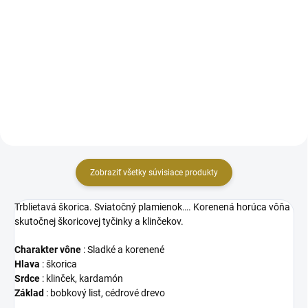
Svadobný deň, Výnimočne
vkusná vôňa pre výnimočný
Uži si chuť veľkého studeného
deň. Sofistikovaná a zjemňujúca
pohára limonády v horúcom
zmes kvetov a ovocia.
letnom dni. Tóny citrónového
cukru zmiešané s rubínovo
červeným grepom a šťavnatým
pomelom vytvárajú osviežujúci
drink.
Zobraziť všetky súvisiace produkty
Trblietavá škorica. Sviatočný plamienok…. Korenená horúca vôňa
skutočnej škoricovej tyčinky a klinčekov.
Charakter vône
: Sladké a korenené
Hlava
: škorica
Srdce
: klinček, kardamón
Základ
: bobkový list, cédrové drevo