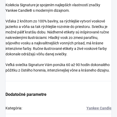
Kolekcia Signature je spojením najlepších vlastností značky
Yankee Candle® s moderným dizajnom.
Vďaka 2 knôtom zo 100% bavlny, sa rýchlejšie vytvorí voskové
jazierko a vôňa sa tak rýchlejšie rozvinie do priestoru. Sviečku je
možné páliť kratšiu dobu. Nádherné etikety sú inšpirované ručne
nakreslenými ilustráciami. Hladký vosk zo zmesi parafínu,
sójového vosku a najkvalitnejších vonných prísad, má krásne
intenzívne farby. Ručne ilustrované etikety a živé voskové farby
dokonale odrážajú vôňu danej sviečky.
Veľká sviečka Signature Vám ponúka 60 až 90 hodín
dokonalého
pôžitku z čistého horenia, intenzívnejšej vône a krásneho dizajnu.
Dodatočné parametre
Kategória
:
Yankee Candle