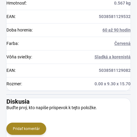
Hmotnosť
:
0.567 kg
EAN
:
5038581129532
Doba horenia
:
60 až 90 hodín
Farba
:
Červená
Vôňa sviečky
:
Sladká a korenistá
EAN
:
5038581129082
Rozmer
:
0.00 x 9.30 x 15.70
Diskusia
Buďte prvý, kto napíše príspevok k tejto položke.
Pridať komentár