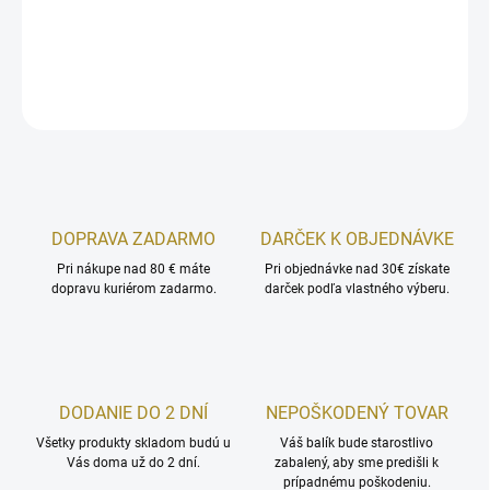
skutočnej škoricovej tyčinky a klinčekov.
DETAILNÉ INFORMÁCIE
OPÝTAŤ SA
STRÁŽIŤ
DOPRAVA ZADARMO
DARČEK K OBJEDNÁVKE
Pri nákupe nad 80 € máte
Pri objednávke nad 30€ získate
dopravu kuriérom zadarmo.
darček podľa vlastného výberu.
DODANIE DO 2 DNÍ
NEPOŠKODENÝ TOVAR
Všetky produkty skladom budú u
Váš balík bude starostlivo
Vás doma už do 2 dní.
zabalený, aby sme predišli k
prípadnému poškodeniu.