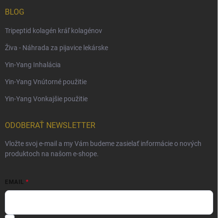
BLOG
Tripeptid kolagén kráľ kolagénov
Živa - Náhrada za pijavice lekárske
Yin-Yang Inhalácia
Yin-Yang Vnútorné použitie
Yin-Yang Vonkajšie použitie
ODOBERAŤ NEWSLETTER
Vložte svoj e-mail a my Vám budeme zasielať informácie o nových
produktoch na našom e-shope.
EMAIL